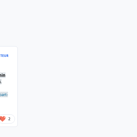
TEUR
min
.
part-
2