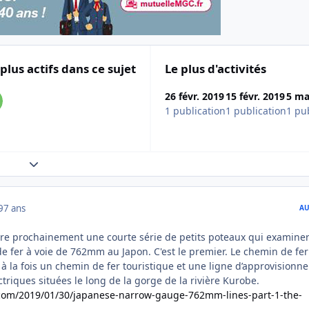
 plus actifs dans ce sujet
Le plus d'activités
26 févr. 2019
15 févr. 2019
5 ma
1 publication
1 publication
1 pu
Expand topic overview
9
7 ans
AU
ire prochainement une courte série de petits poteaux qui examine
e fer à voie de 762mm au Japon. C'est le premier. Le chemin de fer
 à la fois un chemin de fer touristique et une ligne d’approvision
triques situées le long de la gorge de la rivière Kurobe.
.com/2019/01/30/japanese-narrow-gauge-762mm-lines-part-1-the-