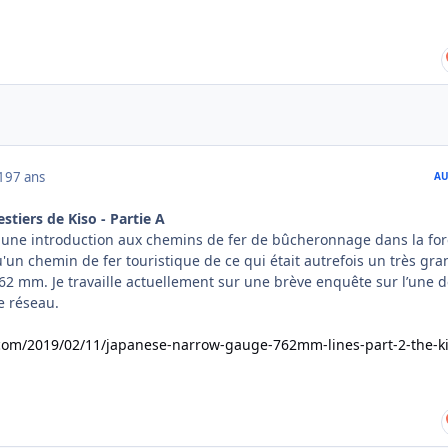
019
7 ans
AU
stiers de Kiso - Partie A
t une introduction aux chemins de fer de bûcheronnage dans la for
qu'un chemin de fer touristique de ce qui était autrefois un très gra
62 mm. Je travaille actuellement sur une brève enquête sur l’une 
e réseau.
.com/2019/02/11/japanese-narrow-gauge-762mm-lines-part-2-the-ki