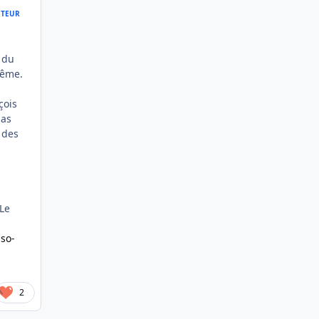
TEUR
 du
même.
çois
pas
s des
 Le
so-
2