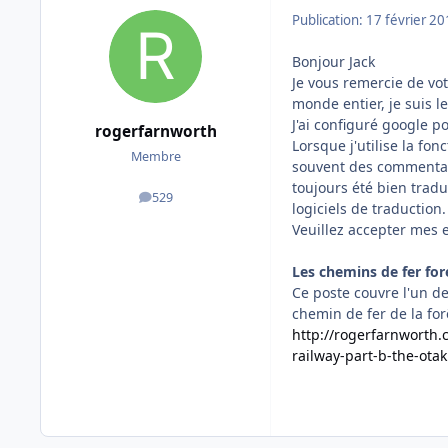
Publication:
17 février 2
Bonjour Jack
Je vous remercie de vot
monde entier, je suis l
J'ai configuré google po
rogerfarnworth
Lorsque j'utilise la fo
Membre
souvent des commentair
toujours été bien tradui
529
messages
logiciels de traduction.
Veuillez accepter mes 
Les chemins de fer fore
Ce poste couvre l'un des
chemin de fer de la for
http://rogerfarnworth
railway-part-b-the-otak