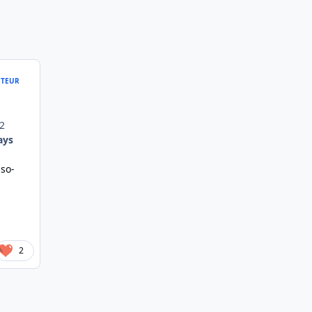
TEUR
62
ays
so-
2