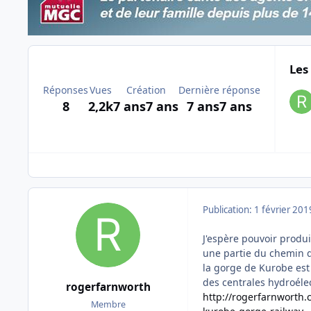
Les
Réponses
Vues
Création
Dernière réponse
8
2,2k
7 ans
7 ans
7 ans
7 ans
Publication:
1 février 201
J'espère pouvoir produ
une partie du chemin d
la gorge de Kurobe est
des centrales hydroélec
rogerfarnworth
http://rogerfarnworth
Membre