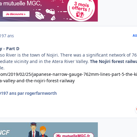
019
7 ans
AU
y - Part D
so River is the town of Nojiri.
There was a significant network of 7
diate vicinity and in the Atera River Valley.
The Nojiri forest railw
le.
.com/2019/02/25/japanese-narrow-gauge-762mm-lines-part-5-the-ki
a-valley-and-the-nojiri-forest-railway
019
7 ans
par rogerfarnworth