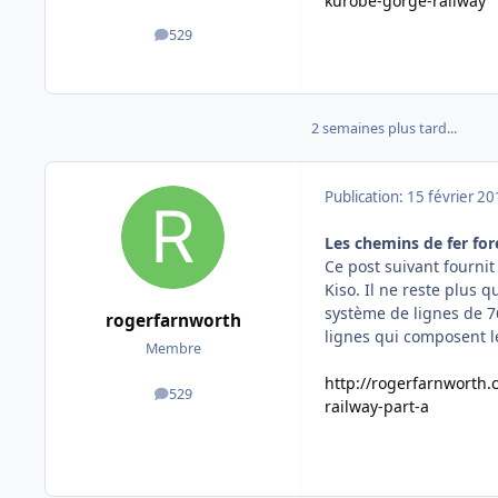
kurobe-gorge-railway
529
messages
2 semaines plus tard...
Publication:
15 février 2
Les chemins de fer fore
Ce post suivant fourni
Kiso. Il ne reste plus 
système de lignes de 7
rogerfarnworth
lignes qui composent l
Membre
http://rogerfarnworth
529
messages
railway-part-a