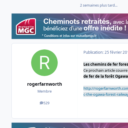
2 semaines plus tard...
Publication:
25 février 2
Les chemins de fer forest
Ce prochain article couvre
de fer de la forêt Ogawa
rogerfarnworth
http://rogerfarnworth.co
Membre
c-the-ogawa-forest-railwa
529
messages