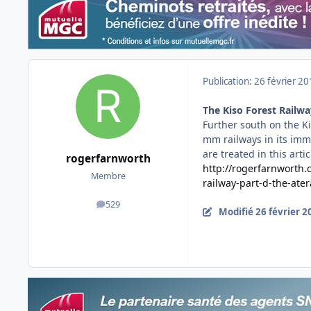
Publication:
26 février 2
The Kiso Forest Railwa
Further south on the Ki
mm railways in its imme
are treated in this artic
rogerfarnworth
http://rogerfarnworth
Membre
railway-part-d-the-ater
529
messages
Modifié
26 février 2