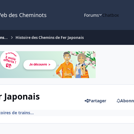
Web des Cheminots
Forums
Chatbox
ns...
Histoire des Chemins de Fer Japonais
r Japonais
Partager
Abonn
oires de trains...