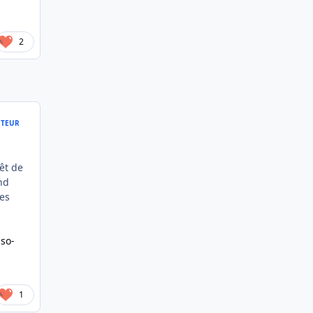
2
TEUR
êt de
nd
des
so-
1