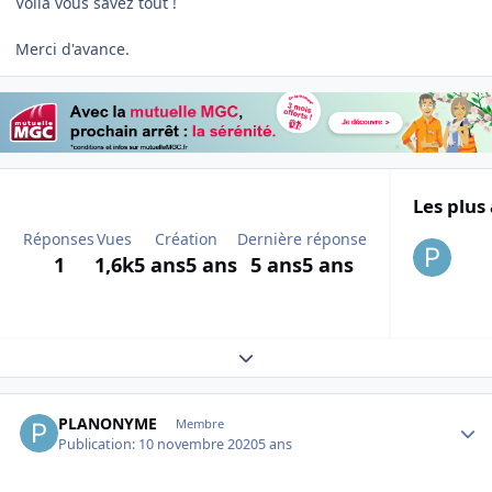
Voilà vous savez tout !
Merci d'avance.
Les plus 
Réponses
Vues
Création
Dernière réponse
1
1,6k
5 ans
5 ans
5 ans
5 ans
Expand topic overview
Author stats
PLANONYME
Membre
Publication:
10 novembre 2020
5 ans