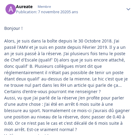
Author stats
Aureate
Membre
Publication:
7 novembre 2020
5 ans
Bonjour !
Alors, je suis dans la boîte depuis le 30 Octobre 2018. J'ai
passé l'AMV et je suis en poste depuis Février 2019. Il y a un
an je suis passé à la réserve. J'ai plusieurs fois tenu le poste
de Chef d'Escale (qualif' D) alors que je suis encore attaché,
donc qualif' B. Plusieurs collègues m'ont dit que
réglementairement il n'était pas possible de tenir un poste
étant deux qualif' au-dessus de la mienne. Le hic c'est que je
ne trouve nul part dans les RH un article qui parle de ça...
Certains d'entre-vous pourront me renseigner ?
Aussi, vu que j'ai parlé de la réserve j'en profite pour parler
d'une autre chose : J'ai été en arrêt 6 mois suite à une
blessure au sport. Normalement ce mois-ci j'aurais dû gagner
une position au niveau de la réserve, donc passer de 0.40 à
0.60. Or ce n'est pas le cas et c'est décalé de 6 mois suite à
mon arrêt. Est-ce vraiment normal ?