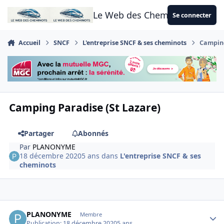
Aller au contenu
Le Web des Cheminots
Se connecter
Accueil
SNCF
L'entreprise SNCF & ses cheminots
Camping
Camping Paradise (St Lazare)
Partager
Abonnés
Par
PLANONYME
18 décembre 2020
5 ans
dans
L'entreprise SNCF & ses
cheminots
Author stats
PLANONYME
Membre
Publication:
18 décembre 2020
5 ans