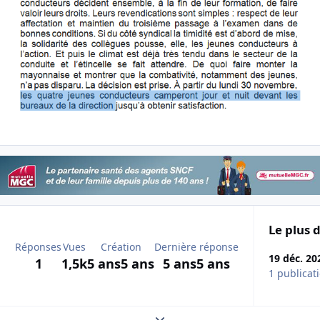
Le plus d
Réponses
Vues
Création
Dernière réponse
19 déc. 20
1
1,5k
5 ans
5 ans
5 ans
5 ans
1 publicat
Expand topic overview