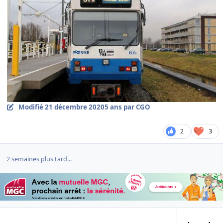
Modifié
21 décembre 2020
5 ans
par CGO
2
3
2 semaines plus tard...