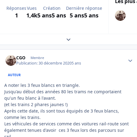
Les plus 
Réponses
Vues
Création
Dernière réponse
1
1,4k
5 ans
5 ans
5 ans
5 ans
Expand topic overview
Author stats
CGO
Membre
Publication:
30 décembre 2020
5 ans
AUTEUR
A noter les 3 feux blancs en triangle.
Jusqu'au début des années 80 les trams ne comportaient
qu'un feu blanc à l'avant.
(et les trains 2 phares jaunes !)
Après cette date, ils sont tous équipés de 3 feux blancs,
comme les trains.
Les véhicules de services comme des voitures rail-route sont
également tenues d'avoir ces 3 feux lors des parcours sur
rail...