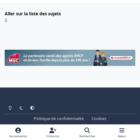
Aller sur la liste des sujets
Light Mode
Dark Mode
System Preference
Politique de confidentialité
Cookies
www.cheminots.net - Forum Libre depuis 2003
Powered by
Invision Community
Se connecter
S’inscrire
Rechercher
Menu