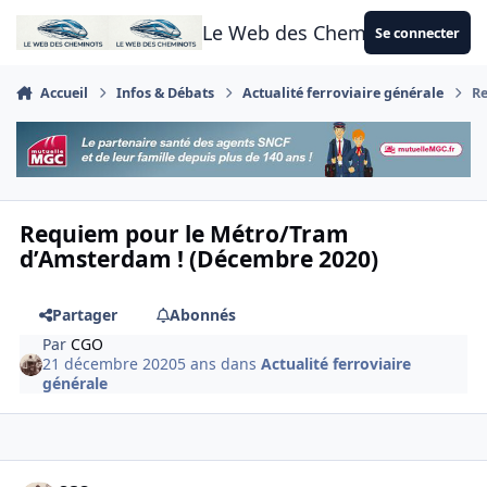
Aller au contenu
Le Web des Cheminots
Se connecter
Accueil
Infos & Débats
Actualité ferroviaire générale
Re
Requiem pour le Métro/Tram
d’Amsterdam ! (Décembre 2020)
Partager
Abonnés
Par
CGO
21 décembre 2020
5 ans
dans
Actualité ferroviaire
générale
Author stats