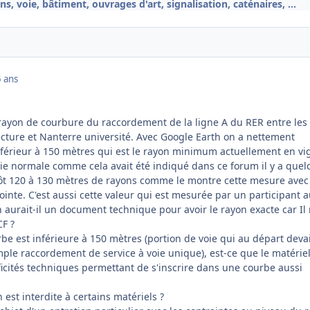
ns, voie, bâtiment, ouvrages d'art, signalisation, caténaires, ...
5 ans
e rayon de courbure du raccordement de la ligne A du RER entre les
ecture et Nanterre université. Avec Google Earth on a nettement
 inférieur à 150 mètres qui est le rayon minimum actuellement en v
voie normale comme cela avait été indiqué dans ce forum il y a que
utôt 120 à 130 mètres de rayons comme le montre cette mesure avec
ointe. C'est aussi cette valeur qui est mesurée par un participant 
aurait-il un document technique pour avoir le rayon exacte car Il
CF ?
rbe est inférieure à 150 mètres (portion de voie qui au départ deva
ple raccordement de service à voie unique), est-ce que le matériel
ficités techniques permettant de s'inscrire dans une courbe aussi
n est interdite à certains matériels ?