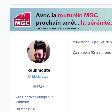
Publication:
1 janvier 202
Ça roule à 50 à cet endr
Roukmoute
Modérateur
17,9k
messages
Ville:
Oberschtroumpf-sur-
Moderne
Entreprise:
SNCF