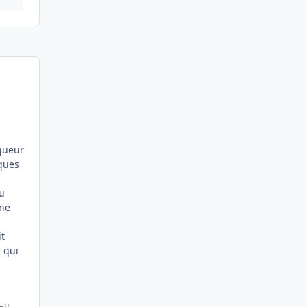
igueur
lques
au
 ne
it
 qui