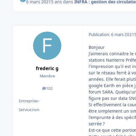
6 mars 2021
5 ans
dans
INFRA : gestion des circulatio
Publication:
6 mars 2021
Bonjour
J'aimerais connaitre l
stations Nanterre Préf
l'impression qu'il est
frederic g
sur le réseau ferré à 
Membre
années. Elle ferait pl
google Earth en pièce j
102
messages
forum SARA. Quelqu'un 
figure pas sur data SN
Entreprise:
-
Si effectivement la cou
Service:
non
être simplement un sim
l'emprunte à des spéci
serrée ?
Est-ce que cette portio