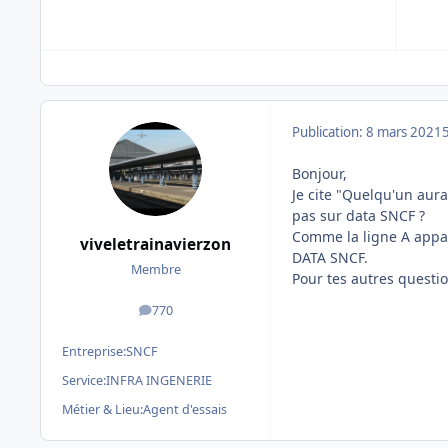
Publication:
8 mars 2021
Bonjour,
Je cite "Quelqu'un aura
pas sur data SNCF ?
Comme la ligne A appart
viveletrainavierzon
DATA SNCF.
Membre
Pour tes autres questio
770
messages
Entreprise:
SNCF
Service:
INFRA INGENERIE
Métier & Lieu:
Agent d'essais