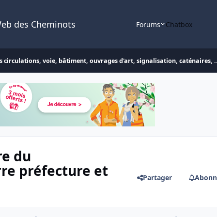
Web des Cheminots
Forums
Chatbox
 circulations, voie, bâtiment, ouvrages d'art, signalisation, caténaires, .
re du
re préfecture et
Partager
Abonn