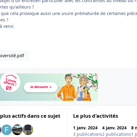
 objet d'un entretien particulier avec les contraintes au niveau du r
rtes qu'ailleurs ?
ce que cela provoque aussi une usure prématurée de certaines pièce
es ?
 venir.
iversité.pdf
 plus actifs dans ce sujet
Le plus d'activités
1 janv. 2024
4 janv. 2024
8 
3 publications
2 publications
1 