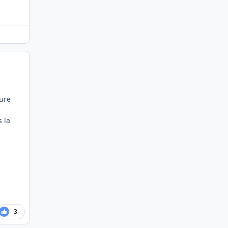
gure
 la
3