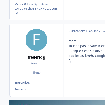
Métier & Lieu:
Opérateur de
conduite chez SNCF Voyageurs
SA
Publication:
1 janvier 202
merci
Tu n'as pas la valeur of
Puisque c'est 50 km/h,
pas les 30 km/h. Google
frederic g
fg
Membre
102
messages
Entreprise:
-
Service:
non