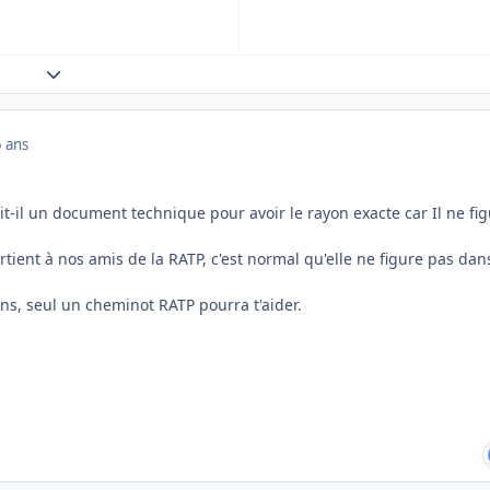
Expand topic overview
5 ans
it-il un document technique pour avoir le rayon exacte car Il ne fi
ient à nos amis de la RATP, c'est normal qu'elle ne figure pas dans
ns, seul un cheminot RATP pourra t'aider.