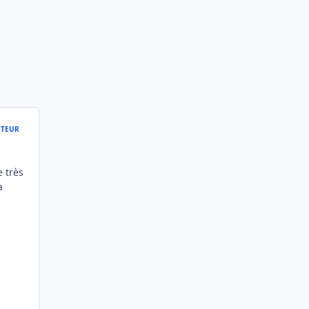
TEUR
e très
a