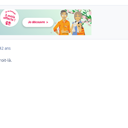
4
2 ans
oit-là.