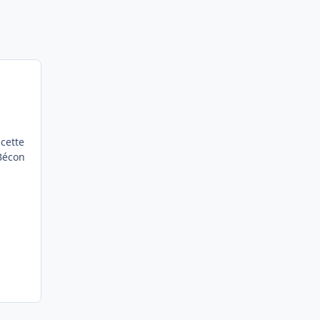
cette
 Bécon