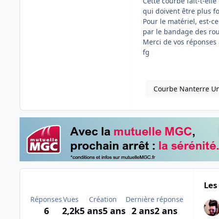
Cette courbe fait-t-elle
qui doivent être plus fo
Pour le matériel, est-
par le bandage des rou
Merci de vos réponses à
fg
Courbe Nanterre Un
Les
Réponses
Vues
Création
Dernière réponse
6
2,2k
5 ans
5 ans
2 ans
2 ans