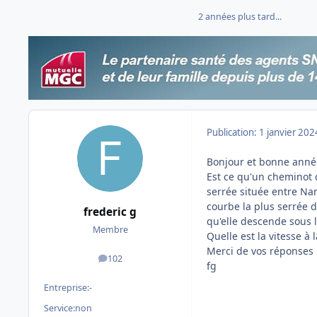
2 années plus tard...
Publication:
1 janvier 202
Bonjour et bonne anné
Est ce qu'un cheminot d
serrée située entre Nan
courbe la plus serrée 
frederic g
qu'elle descende sous 
Membre
Quelle est la vitesse à
Merci de vos réponses
102
messages
fg
Entreprise:
-
Service:
non