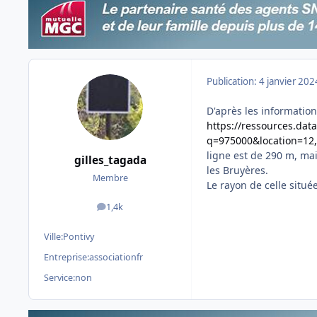
Publication:
4 janvier 202
D'après les informatio
https://ressources.dat
q=975000&location=12
ligne est de 290 m, ma
gilles_tagada
les Bruyères.
Membre
Le rayon de celle situé
1,4k
messages
Ville:
Pontivy
Entreprise:
associationfr
Service:
non