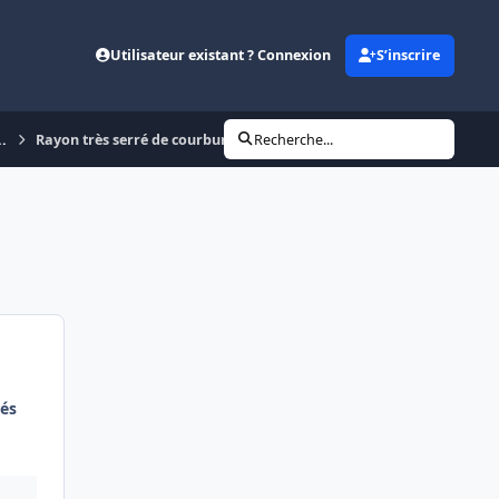
Utilisateur existant ? Connexion
S’inscrire
..
Rayon très serré de courbure du raccordement entre Nanterre préfe
Recherche...
és