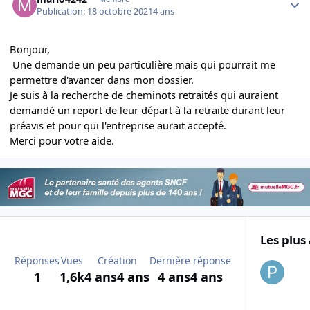
Publication:
18 octobre 2021
4 ans
Bonjour,
Une demande un peu particulière mais qui pourrait me
permettre d'avancer dans mon dossier.
Je suis à la recherche de cheminots retraités qui auraient
demandé un report de leur départ à la retraite durant leur
préavis et pour qui l'entreprise aurait accepté.
Merci pour votre aide.
Les plus 
Réponses
Vues
Création
Dernière réponse
1
1,6k
4 ans
4 ans
4 ans
4 ans