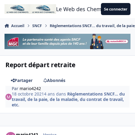
Aller au contenu
Le Web des Cheminots
Se connecter
Accueil
SNCF
Règlementations SNCF... du travail, de la paie,
Report départ retraite
Partager
Abonnés
Par
mario4242
18 octobre 2021
4 ans
dans
Règlementations SNCF... du
travail, de la paie, de la maladie, du contrat de travail,
etc.
Author stats
mario4242
Membre