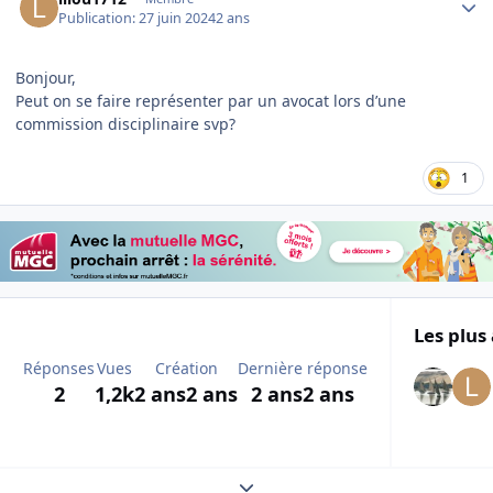
Publication:
27 juin 2024
2 ans
Bonjour,
Peut on se faire représenter par un avocat lors d’une
commission disciplinaire svp?
1
Les plus 
Réponses
Vues
Création
Dernière réponse
2
1,2k
2 ans
2 ans
2 ans
2 ans
Expand topic overview