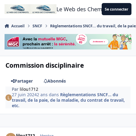
Aller au contenu
Le Web des Cheminots
Se connecter
Accueil
SNCF
Règlementations SNCF... du travail, de la paie,
Commission disciplinaire
Partager
Abonnés
Par
lilou1712
27 juin 2024
2 ans
dans
Règlementations SNCF... du
travail, de la paie, de la maladie, du contrat de travail,
etc.
Author stats
lilou1712
Membre