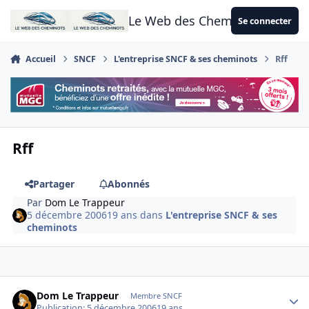
Aller au contenu
Le Web des Cheminots
Se connecter
Accueil
SNCF
L'entreprise SNCF & ses cheminots
Rff
Rff
Partager
Abonnés
Par
Dom Le Trappeur
5 décembre 2006
19 ans
dans
L'entreprise SNCF & ses
cheminots
Author stats
Dom Le Trappeur
Membre SNCF
Publication:
5 décembre 2006
19 ans