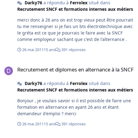
Darky76
a répondu à
Ferrolex
situé dans
Recrutement SNCF et formations internes aux métiers
merci donc à 26 ans on est trop vieux peut être pourrait
tu me renseigner si je fais un bts électrotechnique avec
le gréta est ce que je pourrais le faire avec la SNCF
comme employeur sachant que c'est de l'alternance .
26 mai 2011
15 ans
391 réponses
Recrutement et diplomes en alternance à la SNCF
Recrutement et diplomes en alternance à la SNCF
Darky76
a répondu à
Ferrolex
situé dans
Recrutement SNCF et formations internes aux métiers
Bonjour , je voulais savoir si il est possible de faire une
formation en alternance en ayant 26 ans et étant
demandeur d'emploi ? merci
26 mai 2011
15 ans
391 réponses
Recrutement chez Europorte