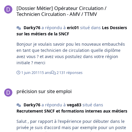
[Dossier Métier] Opérateur Circulation / Technicien Circulation - 
[Dossier Métier] Opérateur Circulation /
Technicien Circulation - AMV / TTMV
Darky76
a répondu à
eric01
situé dans
Les Dossiers
sur les métiers de la SNCF
Bonjour je voulais savoir pou les nouveaux embauchés
en tant que technicien de circulation quelle diplôme
avez vous ? et avez vous postulez dans votre région
initiale ? merci
1 juin 2011
15 ans
2 131 réponses
précision sur site emploi
précision sur site emploi
Darky76
a répondu à
vega83
situé dans
Recrutement SNCF et formations internes aux métiers
Salut , par rapport à l'expérience pour débuter dans le
privée je suis d'accord mais par exemple pour un poste