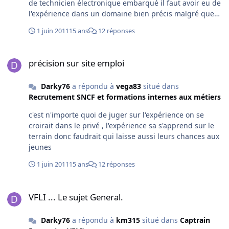
de technicien électronique embarqué il faut avoir eu de
l'expérience dans un domaine bien précis malgré que
tu as le diplôme demandé , tu n'a aucune chance et
1 juin 2011
15 ans
12 réponses
pourtant la SNCF fait des formations pour maitriser ton
futur poste alors qu'elle est l’intérêt de recaler des
précision sur site emploi
jeunes sans expérience . Concernant le système de
précision sur site emploi
recrutement il y a que les tests psycho que je trouvent
complément inutiles , il devraient faire des tests plus
Darky76
a répondu à
vega83
situé dans
techniques en fonction de ton métier et pour les
Recrutement SNCF et formations internes aux métiers
entretiens c'est le meilleur comédien qui aura la place
comme dans le privée .
c'est n'importe quoi de juger sur l'expérience on se
croirait dans le privé , l'expérience sa s'apprend sur le
terrain donc faudrait qui laisse aussi leurs chances aux
jeunes
1 juin 2011
15 ans
12 réponses
VFLI ... Le sujet General.
VFLI ... Le sujet General.
Darky76
a répondu à
km315
situé dans
Captrain