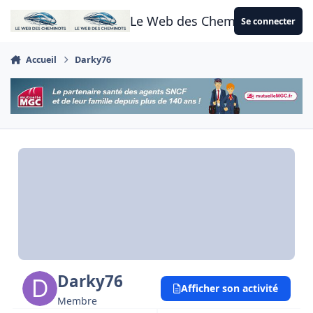
Aller au contenu
Le Web des Cheminots
Se connecter
Accueil
Darky76
Darky76
Afficher son activité
Membre