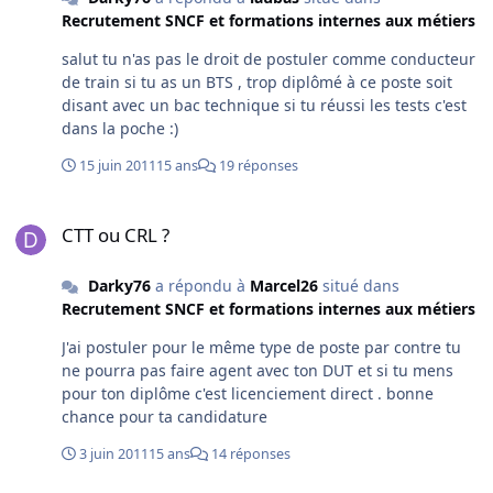
domaines électrique, électrotechnique, électronique,
Recrutement SNCF et formations internes aux métiers
mécanique (ELEEC, EIE, MSMA, MEI), ou d'un Bac
général, d'un CFEPS ou CFES ou d'un diplôme
salut tu n'as pas le droit de postuler comme conducteur
homologué par l'éducation nationale de niveau IV ou V
de train si tu as un BTS , trop diplômé à ce poste soit
dans les spécialités pré citées,
disant avec un bac technique si tu réussi les tests c'est
dans la poche :)
15 juin 2011
15 ans
19 réponses
CTT ou CRL ?
CTT ou CRL ?
Darky76
a répondu à
Marcel26
situé dans
Recrutement SNCF et formations internes aux métiers
J'ai postuler pour le même type de poste par contre tu
ne pourra pas faire agent avec ton DUT et si tu mens
pour ton diplôme c'est licenciement direct . bonne
chance pour ta candidature
3 juin 2011
15 ans
14 réponses