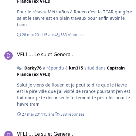
France (ex VFLI)
Pour le réseau Métro/Bus à Rouen c'est la TCAR qui gère
sa et le Havre est en plein travaux pour enfin avoir le
tram
28 mai 2011
15 ans
583 réponses
VFLI ... Le sujet General.
VFLI ... Le sujet General.
Darky76
a répondu à
km315
situé dans
Captrain
France (ex VFLI)
Salut je viens de Rouen et je peut te dire que le Havre
est la pire ville que j'ai visité de France pourtant j'en est
fait donc je te déconseille fortement te postuler pour le
havre tram
27 mai 2011
15 ans
583 réponses
VFLI ... Le sujet General.
VFLI ... Le sujet General.