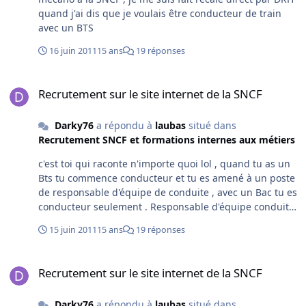
quand j'ai dis que je voulais être conducteur de train
avec un BTS
16 juin 2011
15 ans
19 réponses
Recrutement sur le site internet de la SNCF
Recrutement sur le site internet de la SNCF
Darky76
a répondu à
laubas
situé dans
Recrutement SNCF et formations internes aux métiers
c'est toi qui raconte n'importe quoi lol , quand tu as un
Bts tu commence conducteur et tu es amené à un poste
de responsable d'équipe de conduite , avec un Bac tu es
conducteur seulement . Responsable d'équipe conduite
Découvrez ce métier Référence : ACPC_ATTS Vous êtes
15 juin 2011
15 ans
19 réponses
titulaire d'un BTS, DUT, licence ou d'un diplôme
homologué par l'Éducation Nationale équivalent à
Recrutement sur le site internet de la SNCF
BAC+2 ou BAC+3. Première expérience appréciée.
Recrutement sur le site internet de la SNCF
Conducteur / Conductrice de trains Titulaire d'un BEP
ou d'un Bac Professionnel ou Technologique dans les
Darky76
a répondu à
laubas
situé dans