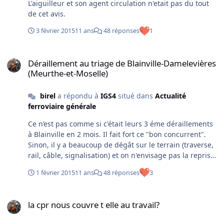
L'aiguilleur et son agent circulation n'etait pas du tout
de cet avis.
3 février 2015
11 ans
48 réponses
1
Déraillement au triage de Blainville-Damelevières (Meurthe-et-Mos
Déraillement au triage de Blainville-Damelevières
(Meurthe-et-Moselle)
birel
a répondu à
IGS4
situé dans
Actualité
ferroviaire générale
Ce n’est pas comme si c'était leurs 3 éme déraillements
à Blainville en 2 mois. Il fait fort ce "bon concurrent".
Sinon, il y a beaucoup de dégât sur le terrain (traverse,
rail, câble, signalisation) et on n'envisage pas la reprise
avant pas mal de temps. Donc la ligne 16, le rail va
1 février 2015
11 ans
48 réponses
3
rouiller un peu! Juste comme cela au passage, un
déraillement au même endroit à eu lieu il y a 8 ans avec
la cpr nous couvre t elle au travail?
des wagons de ballast, il rentrait au faisceau arrivée
la cpr nous couvre t elle au travail?
alors que celui d'hier en sortait. La voie (construite sur
des anciens marrais ripe) mais l'équipement, la main