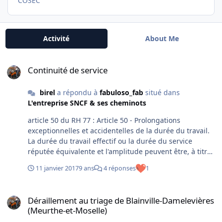
COSEC
Activité
About Me
Continuité de service
Continuité de service
birel
a répondu à
fabuloso_fab
situé dans
L'entreprise SNCF & ses cheminots
article 50 du RH 77 : Article 50 - Prolongations
exceptionnelles et accidentelles de la durée du travail.
La durée du travail effectif ou la durée du service
réputée équivalente et l'amplitude peuvent être, à titre
temporaire, prolongées au-delà des limites fixées aux
11 janvier 2017
9 ans
4 réponses
1
titres I et II du présent décret dans les cas et les
conditions ci-après : a) pour assurer l'exécution ou
Déraillement au triage de Blainville-Damelevières (Meurthe-et-Mos
l'achèvement d'un travail qui ne pourrait être différé
Déraillement au triage de Blainville-Damelevières
sans dommage pour la bonne marche du service et
(Meurthe-et-Moselle)
qu'une circonstance imprévue ou accidentelle n'aurait