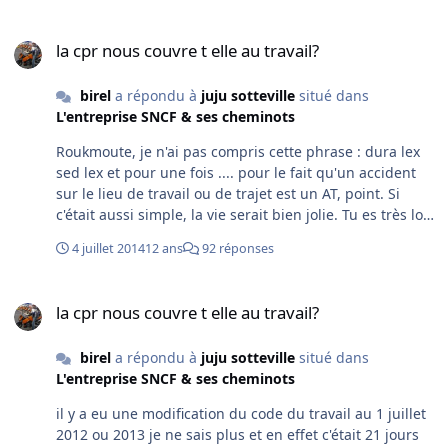
la cpr nous couvre t elle au travail?
la cpr nous couvre t elle au travail?
birel
a répondu à
juju sotteville
situé dans
L'entreprise SNCF & ses cheminots
Roukmoute, je n'ai pas compris cette phrase : dura lex
sed lex et pour une fois .... pour le fait qu'un accident
sur le lieu de travail ou de trajet est un AT, point. Si
c'était aussi simple, la vie serait bien jolie. Tu es très loin
de la vérité. Pour info c'est mon job le suivi des AT donc
4 juillet 2014
12 ans
92 réponses
je pense connaitre le sujet depuis prés de 8 ans. Je ne
parle même pas des fausses déclarations d'AT qui
la cpr nous couvre t elle au travail?
contredise ton affirmation. Pour l'opposition roulant -
la cpr nous couvre t elle au travail?
sédentaire, c'est uniquement la vrai vie. Compte rendu
de CHSCT et suivi des AT à l'appuis. Cela ne fait pas
birel
a répondu à
juju sotteville
situé dans
plaisir à lire, mais on est pas chez les bisounours ;-). je
L'entreprise SNCF & ses cheminots
ne cherche aucune polémique, je corrige simplement
une aberration écrite au dessus.
il y a eu une modification du code du travail au 1 juillet
2012 ou 2013 je ne sais plus et en effet c'était 21 jours