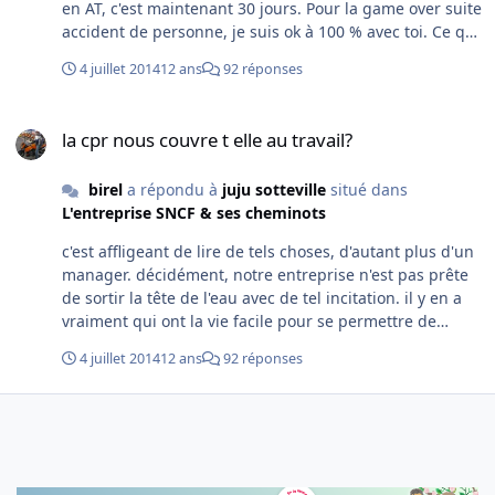
en AT, c'est maintenant 30 jours. Pour la game over suite
accident de personne, je suis ok à 100 % avec toi. Ce qui
me fait hérisser le poil c'est qu'en tant que manager on
4 juillet 2014
12 ans
92 réponses
incite des gens à refuser de faire un train pour justifier
que tu as bien un AT. Cela relève du remède de grand
la cpr nous couvre t elle au travail?
mère. La CPR ne s'occupe pas de ces détails pour juger
la cpr nous couvre t elle au travail?
de la validité d'un AT, elle n'a d'ailleurs pas l'info, c'est
uniquement le service et les collèges et clients qui
birel
a répondu à
juju sotteville
situé dans
subissent les conséquences.
L'entreprise SNCF & ses cheminots
c'est affligeant de lire de tels choses, d'autant plus d'un
manager. décidément, notre entreprise n'est pas prête
de sortir la tête de l'eau avec de tel incitation. il y en a
vraiment qui ont la vie facile pour se permettre de
refuser de faire un train qu'il soit fret ou voyageurs
4 juillet 2014
12 ans
92 réponses
(vous pensez aussi aux AT pour agression physique des
agents escale et ventes en cas de suppression de
trains?) c'est de la faute des chefs, du DET, de la CPR,
des non grévistes, du COSEC pour les AT, du syndicat
machin truc, du sens du vent, de la tectonique des
plaques, ..... bref toujours les autres, jamais de votre