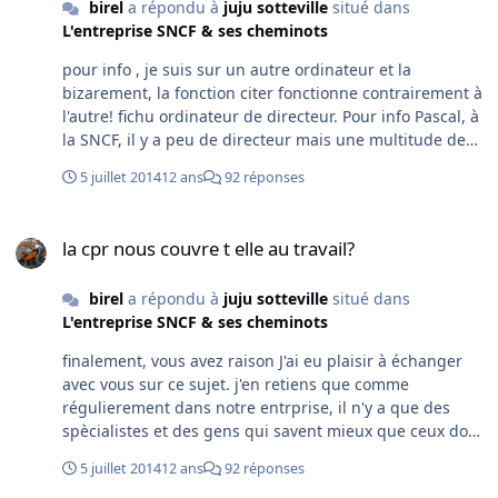
birel
a répondu à
juju sotteville
situé dans
sur le cœur, jure que ce n'est pas vrai. La cette fois ils
L'entreprise SNCF & ses cheminots
accusent les agents de l'entreprise de mauvais serrage
des attelages, mais étonnamment, ils n'arrivent pas à
pour info , je suis sur un autre ordinateur et la
expliquer comment les 2 demi wagon se couche à
bizarement, la fonction citer fonctionne contrairement à
l'opposé l'un de l'autre.
l'autre! fichu ordinateur de directeur. Pour info Pascal, à
la SNCF, il y a peu de directeur mais une multitude de
chef (ceci dès la qualif B)
5 juillet 2014
12 ans
92 réponses
la cpr nous couvre t elle au travail?
la cpr nous couvre t elle au travail?
birel
a répondu à
juju sotteville
situé dans
L'entreprise SNCF & ses cheminots
finalement, vous avez raison J'ai eu plaisir à échanger
avec vous sur ce sujet. j'en retiens que comme
régulierement dans notre entrprise, il n'y a que des
spècialistes et des gens qui savent mieux que ceux dont
c'est le metier. Je repars d'ou je viens avec mes plus de
5 juillet 2014
12 ans
92 réponses
500 dossiers AT traitées et je vais essayer d'apprendre