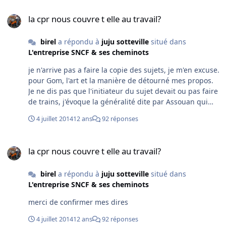
mon job pour arriver à votre niveau. Bon WE à tous
la cpr nous couvre t elle au travail?
la cpr nous couvre t elle au travail?
birel
a répondu à
juju sotteville
situé dans
L'entreprise SNCF & ses cheminots
je n'arrive pas a faire la copie des sujets, je m'en excuse.
pour Gom, l'art et la manière de détourné mes propos.
Je ne dis pas que l'initiateur du sujet devait ou pas faire
de trains, j'évoque la généralité dite par Assouan qui
indique qu'il ne faut pas faire de train, quelque soit la
4 juillet 2014
12 ans
92 réponses
raison, pour donner du crédit à la déclaration d'accident
de travail ou de trajet afin que la CPR reconnaisse le
la cpr nous couvre t elle au travail?
dossier. C'est uniquement cela que je dénonce,
la cpr nous couvre t elle au travail?
absolument rien d'autre.
birel
a répondu à
juju sotteville
situé dans
L'entreprise SNCF & ses cheminots
merci de confirmer mes dires
4 juillet 2014
12 ans
92 réponses