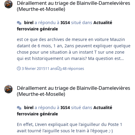
Déraillement au triage de Blainville-Damelevières
(Meurthe-et-Moselle)
birel
a répondu à
IGS4
situé dans
Actualité
ferroviaire générale
est ce que des archives de mesure en voiture Mauzin
datant de 6 mois, 1 an, 2ans peuvent expliquer quelque
chose pour une situation à un instant T sur une zone
qui est historiquement un marais? Ma question est
réelle et pas une mise en cause de quoi que ce soit.
3 février 2015
11 ans
48 réponses
Déraillement au triage de Blainville-Damelevières (Meurthe-et-Mos
Déraillement au triage de Blainville-Damelevières
(Meurthe-et-Moselle)
birel
a répondu à
IGS4
situé dans
Actualité
ferroviaire générale
En effet, L'even expliquait que l'aiguilleur du Poste 1
avait tourné l'aiguille sous le train à l'époque ;-)