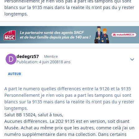
Personnellement je n'en vois pas a part les tampons qui sont
blancs sur la 9135 mais dans la realite ils n'ont pas du y rester
longtemps.
Author stats
dedegrz57
Membre
Publication:
4 juin 2008
18 ans
AUTEUR
A part le numero quelles differences entre la 9126 et la 9135
Personnellement je n'en vois pas a part les tampons qui sont
blancs sur la 9135 mais dans la realite ils n'ont pas du y rester
longtemps.
Salut BB 15024, salut à tous,
Aucunes différences. La 2D2 9135 est en version, soit disant
Musée. Achat au même prix que les autres, comme celà j'ai un
numéro supplémentaire dans ma collection. Dans certains