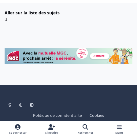
Aller sur la liste des sujets
Light Mode
Dark Mode
System Preference
Politique de confidentialité
Cookies
www.cheminots.net - Forum Libre depuis 2003
Powered by
Invision Community
Se connecter
S’inscrire
Rechercher
Menu