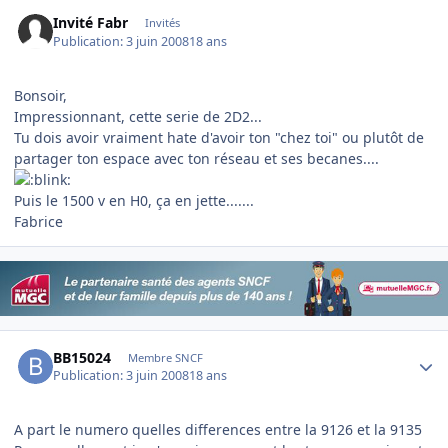
Invité Fabr
Invités
Publication:
3 juin 2008
18 ans
Bonsoir,
Impressionnant, cette serie de 2D2...
Tu dois avoir vraiment hate d'avoir ton "chez toi" ou plutôt de
partager ton espace avec ton réseau et ses becanes....
Puis le 1500 v en H0, ça en jette.......
Fabrice
Author stats
BB15024
Membre SNCF
Publication:
3 juin 2008
18 ans
A part le numero quelles differences entre la 9126 et la 9135