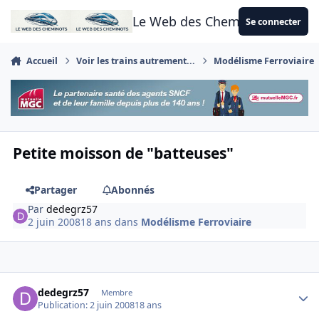
Aller au contenu
Le Web des Cheminots
Se connecter
Accueil
Voir les trains autrement...
Modélisme Ferroviaire
Petite moisson de "batteuses"
Partager
Abonnés
Par
dedegrz57
2 juin 2008
18 ans
dans
Modélisme Ferroviaire
Author stats
dedegrz57
Membre
Publication:
2 juin 2008
18 ans