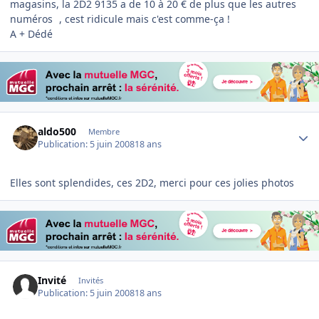
magasins, la 2D2 9135 a de 10 à 20 € de plus que les autres
numéros
, cest ridicule mais c'est comme-ça !
A + Dédé
Author stats
aldo500
Membre
Publication:
5 juin 2008
18 ans
Elles sont splendides, ces 2D2, merci pour ces jolies photos
Invité
Invités
Publication:
5 juin 2008
18 ans