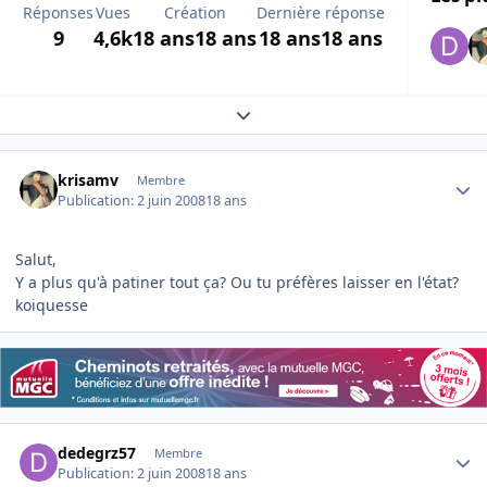
Réponses
Vues
Création
Dernière réponse
9
4,6k
18 ans
18 ans
18 ans
18 ans
Expand topic overview
Author stats
krisamv
Membre
Publication:
2 juin 2008
18 ans
Salut,
Y a plus qu'à patiner tout ça? Ou tu préfères laisser en l'état?
koiquesse
Author stats
dedegrz57
Membre
Publication:
2 juin 2008
18 ans