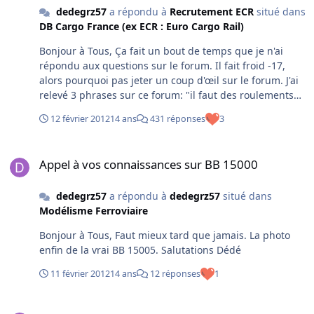
dedegrz57
a répondu à
Recrutement ECR
situé dans
DB Cargo France (ex ECR : Euro Cargo Rail)
Bonjour à Tous, Ça fait un bout de temps que je n'ai
répondu aux questions sur le forum. Il fait froid -17,
alors pourquoi pas jeter un coup d'œil sur le forum. J'ai
relevé 3 phrases sur ce forum: "il faut des roulements
polyvalents", "3750 €" et "ECR participe à la casse de la
12 février 2012
14 ans
431 réponses
3
SNCF". A la fin du mois j'aurais déjà 3 ans de retraite.
Ma situation à l'époque "polyvalents", mais je dirais
Appel à vos connaissances sur BB 15000
plutôt "la bonne à tout faire" (autorail, diesel, électrique
Appel à vos connaissances sur BB 15000
les 2 modes, connaissance, France, Luxembourg,
Allemagne et même Suisse). Même en fin de carrière,
dedegrz57
a répondu à
dedegrz57
situé dans
avec tous mes connaissance, je ne couché pas 3750 €, et
Modélisme Ferroviaire
la remarque à la plus importante, avant mes 3 ans
avant la retraite "Dédé tu es trop vieux pour le TGV".
Bonjour à Tous, Faut mieux tard que jamais. La photo
Bref! j'ai pris ma retraite, on laissant la place aux
enfin de la vrai BB 15005. Salutations Dédé
jeunes, car la phrase "ECR participe à la casse de la
SNCF" me révolte, car je connais un ancien conducteur,
11 février 2012
14 ans
12 réponses
1
qui n'a jamais touché un diesel ni un autorail, juste les
beaux trains, et lorsqu'il terminait son travail avec 5
Autriche