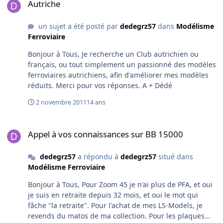
minutes de retards, c'était la fin du monde. Le premier
Autriche
jour de sa retraite il roulait déjà pour ECR, et le clou
"sur diesel à bogies à 3 essieux qui fume", aujourd'hui il
un sujet a été posté par
dedegrz57
dans
Modélisme
est formateur: son prétexte "j'ai encore un enfant qui
Ferroviaire
fait des études". Moi j'ai 3 enfants de moins de 15 ans
en étude, et ceux sur une seule retraite. Bonne journée
Bonjour à Tous, Je recherche un Club autrichien ou
à Tous Dédé
français, ou tout simplement un passionné des modèles
ferroviaires autrichiens, afin d'améliorer mes modèles
réduits. Merci pour vos réponses. A + Dédé
2 novembre 2011
14 ans
Appel à vos connaissances sur BB 15000
Appel à vos connaissances sur BB 15000
dedegrz57
a répondu à
dedegrz57
situé dans
Modélisme Ferroviaire
Bonjour à Tous, Pour Zoom 45 je n'ai plus de PFA, et oui
je suis en retraite depuis 32 mois, et oui le mot qui
fâche "la retraite". Pour l'achat de mes LS-Models, je
revends du matos de ma collection. Pour les plaques