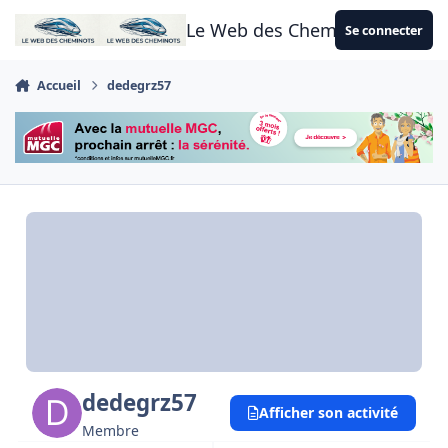
Aller au contenu
Le Web des Cheminots
Se connecter
Accueil
dedegrz57
dedegrz57
Afficher son activité
Membre