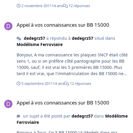
sur BB 15000, j'ai envoyé la preuve en photo sur le site
2 novembre 2011
14 ans
12 réponses
d'LS, et j'ai reçu la réponse "nous avons de la DOC". Bref
sans commentaires. Pour envoyer des photos sur ce
Appel à vos connaissances sur BB 15000
site, donnez moi un bon serveur, le mien ne marche
Appel à vos connaissances sur BB 15000
plus. A + Dédé
dedegrz57
a répondu à
dedegrz57
situé dans
Modélisme Ferroviaire
Bonjour, A ma connaissance les plaques SNCF était côté
sens 1, ou si on préfère côté pantographe pour les BB
15000, sauf, il est vrai les 5 premières BB 15000. Plus
tard il est vrai, que l'immatriculation des BB 15000 ne
respecte plus cette règle, suite à dépose des plaques et
5 septembre 2011
14 ans
12 réponses
nouvelle peinture. Pour les BB 15000 LS-Models, les
plaques SNCF devraient être toutes deux côté sens 1. De
Appel à vos connaissances sur BB 15000
même les BB 12000, BB13000, CC 14100 ont leurs
Appel à vos connaissances sur BB 15000
plaques SNCF côté sens 1. Bonne soirée
un sujet a été posté par
dedegrz57
dans
Modélisme
Ferroviaire
Bonjour à Tous, J'ai 5 BB 15000 LS-Models dans ma