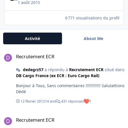
1 août 2015
6 771 visualisations du profil
Activité
About Me
Recrutement ECR
Recrutement ECR
dedegrz57
a répondu à
Recrutement ECR
situé dans
DB Cargo France (ex ECR : Euro Cargo Rail)
Bonjour à Tous, Sans commentaires !!!!!!!!!!!!! Salutattions
Dédé
12 février 2012
14 ans
431 réponses
1
Recrutement ECR
Recrutement ECR