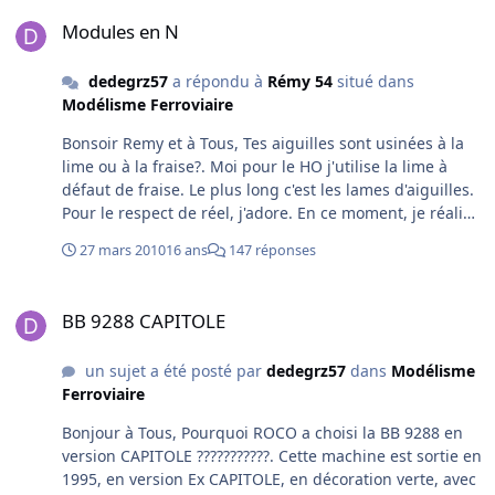
Modules en N
Modules en N
dedegrz57
a répondu à
Rémy 54
situé dans
Modélisme Ferroviaire
Bonsoir Remy et à Tous, Tes aiguilles sont usinées à la
lime ou à la fraise?. Moi pour le HO j'utilise la lime à
défaut de fraise. Le plus long c'est les lames d'aiguilles.
Pour le respect de réel, j'adore. En ce moment, je réalise
des rames complets, en respectant dans la mesure du
27 mars 2010
16 ans
147 réponses
possible, le tonnage. Rames destinées sur mon futur
réseau. Voir la gare en construction plus en arrière
BB 9288 CAPITOLE
dans le forum. Super ! et bonne continuation. André
BB 9288 CAPITOLE
un sujet a été posté par
dedegrz57
dans
Modélisme
Ferroviaire
Bonjour à Tous, Pourquoi ROCO a choisi la BB 9288 en
version CAPITOLE ???????????. Cette machine est sortie en
1995, en version Ex CAPITOLE, en décoration verte, avec