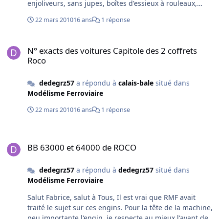
enjoliveurs, sans jupes, boîtes d'essieux à rouleaux,
panto AM18 unijambiste, vitre d'angles occultées.
22 mars 2010
16 ans
1 réponse
Bonne idée. La BB 9292 CAPITOLE sortie en 1994 avait sa
traverse de tamponnement sans rivets. J'ai améliorer
N° exacts des voitures Capitole des 2 coffrets Roco
cette machine, intérieur, extérieur et la toiture.
N° exacts des voitures Capitole des 2 coffrets
Aujourd'hui cette locomotive va revevoir de nouveaux
Roco
pantographes, tout neuf, en remplacement des pantos
d'origine améliorer d'archets de l'Obsidienne. Les
dedegrz57
a répondu à
calais-bale
situé dans
pantographes sont des "????". Bonne journée A + Dédé
Modélisme Ferroviaire
22 mars 2010
16 ans
1 réponse
BB 63000 et 64000 de ROCO
BB 63000 et 64000 de ROCO
dedegrz57
a répondu à
dedegrz57
situé dans
Modélisme Ferroviaire
Salut Fabrice, salut à Tous, Il est vrai que RMF avait
traité le sujet sur ces engins. Pour la tête de la machine,
peu importante l'engin, je respecte au mieux l'avant de