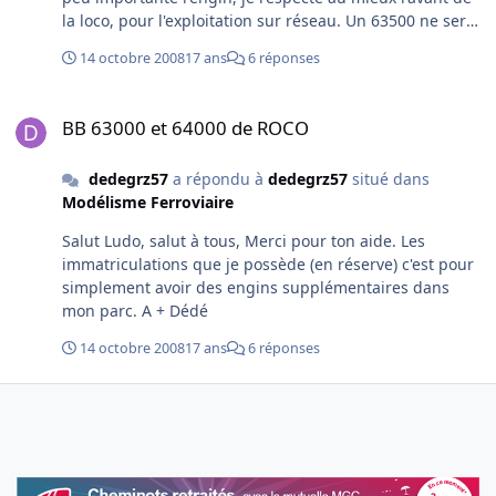
la loco, pour l'exploitation sur réseau. Un 63500 ne sert
pas que pour la "butte", j'ai fais en début de carrière,
14 octobre 2008
17 ans
6 réponses
des trains de marchandises, des trains de travaux
(ballast, dépose et enlèvement de rails, déherbage, ....),
BB 63000 et 64000 de ROCO
des manoeuvres divers, mais pour la "butte" j'utilisais
BB 63000 et 64000 de ROCO
les fameuses A1A A1A 62000. Mon but et d'améliorer, les
grilles de ventilations, le ventilo, la traverse de
dedegrz57
a répondu à
dedegrz57
situé dans
tamponnement, l'entrave si présent (entrave en cours
Modélisme Ferroviaire
de réflection: peut-être l'entrave d'une loc des ÖBB, qui
demande très peu de bidouillage). A + Dédé
Salut Ludo, salut à tous, Merci pour ton aide. Les
immatriculations que je possède (en réserve) c'est pour
simplement avoir des engins supplémentaires dans
mon parc. A + Dédé
14 octobre 2008
17 ans
6 réponses