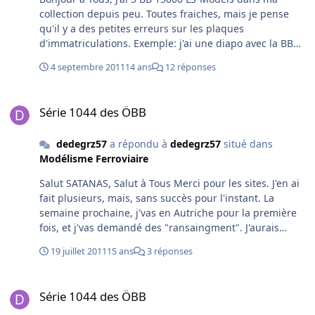
collection depuis peu. Toutes fraiches, mais je pense
qu'il y a des petites erreurs sur les plaques
d'immatriculations. Exemple: j'ai une diapo avec la BB
15005 SNCF en tête d'un train de messagerie (mon
4 septembre 2011
14 ans
12 réponses
messagerie de l'époque) vue sens 1 avec la plaque SNCF
du côté pantographe, et le modèle LS-Models a la
Série 1044 des ÖBB
plaque BB 15005 au lieu de la SNCF. Je pense que les
Série 1044 des ÖBB
plaques SNCF était du côté sens 1. Vrai ou faux ! Merci
pour vos connaissances. Bonne soirée à Tous Dédé
dedegrz57
a répondu à
dedegrz57
situé dans
Modélisme Ferroviaire
Salut SATANAS, Salut à Tous Merci pour les sites. J'en ai
fait plusieurs, mais, sans succès pour l'instant. La
semaine prochaine, j'vas en Autriche pour la première
fois, et j'vas demandé des "ransaingment". J'aurais
l'occasion de prendre de vrais locos 1044 pour avoir
19 juillet 2011
15 ans
3 réponses
plus de détails. Bonne soirée Bonne nuit à Tous Dédé
Série 1044 des ÖBB
Série 1044 des ÖBB