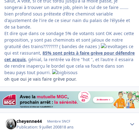
Salut, A voté, si ce truc tordu jusqu'à la moile passe, je
songerai à trouver un autre job, plein le cul de se faire .......
bien profond sous prétexte d'être cheminot variable
d'ajustement de l'ire de ce sieur nain du palais de l'élysée et
de sa bande.
Et dire que dans ce sondage 5% de votants sont OK avec cette
proposition, y sont pas cheminots et sont jaloux de notre
gratuité des trains???????? ( bandes de nazes )
ce
qui est rassurant,
85% sont prèts à faire grève pour défendre
cet acquis
, génial, la rentrée va être "hot ", et l'autre il essaira
de rendre inaperçu le bordel que cela va foutre dans son
beau pays tout pourri.
oh que oui je vais faire grève pour.
Author stats
cheyenne44
Membre SNCF
Publication:
9 juillet 2008
18 ans