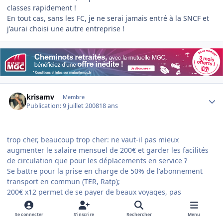
classes rapidement !
En tout cas, sans les FC, je ne serai jamais entré à la SNCF et
j'aurai choisi une autre entreprise !
Author stats
krisamv
Membre
Publication:
9 juillet 2008
18 ans
trop cher, beaucoup trop cher: ne vaut-il pas mieux
augmenter le salaire mensuel de 200€ et garder les facilités
de circulation que pour les déplacements en service ?
Se battre pour la prise en charge de 50% de l'abonnement
transport en commun (TER, Ratp);
200€ x12 permet de se payer de beaux voyages, pas
forcemment en train; et puis l'abandon des FC videra les 1ère
classes rapidement !
Se connecter
S’inscrire
Rechercher
Menu