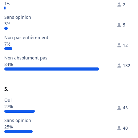
1%
2
Sans opinion
3%
5
Non pas entièrement
7%
12
Non absolument pas
84%
132
5.
Oui
27%
43
Sans opinion
25%
40