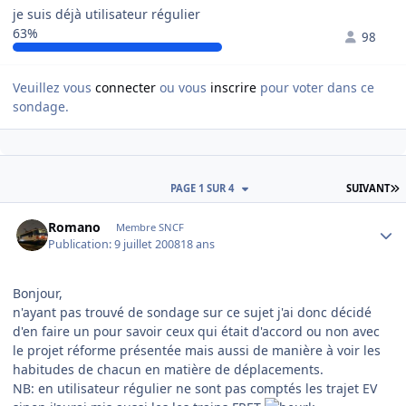
je suis déjà utilisateur régulier
63%
98
Veuillez vous
connecter
ou vous
inscrire
pour voter dans ce
sondage.
D
PAGE 1 SUR 4
SUIVANT
Author stats
Romano
Membre SNCF
Publication:
9 juillet 2008
18 ans
Bonjour,
n'ayant pas trouvé de sondage sur ce sujet j'ai donc décidé
d'en faire un pour savoir ceux qui était d'accord ou non avec
le projet réforme présentée mais aussi de manière à voir les
habitudes de chacun en matière de déplacements.
NB: en utilisateur régulier ne sont pas comptés les trajet EV