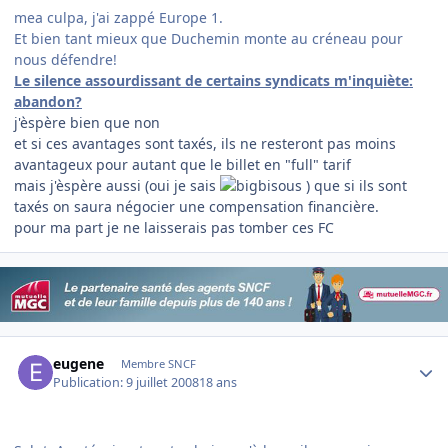
mea culpa, j'ai zappé Europe 1.
Et bien tant mieux que Duchemin monte au créneau pour
nous défendre!
Le silence assourdissant de certains syndicats m'inquiète:
abandon?
j'èspère bien que non
et si ces avantages sont taxés, ils ne resteront pas moins
avantageux pour autant que le billet en "full" tarif
mais j'èspère aussi (oui je sais
) que si ils sont
taxés on saura négocier une compensation financière.
pour ma part je ne laisserais pas tomber ces FC
Author stats
eugene
Membre SNCF
Publication:
9 juillet 2008
18 ans