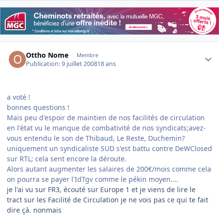
Author stats
Ottho Nome
Membre
Publication:
9 juillet 2008
18 ans
a voté !
bonnes questions !
Mais peu d'espoir de maintien de nos facilités de circulation
en l'état vu le manque de combativité de nos syndicats;avez-
vous entendu le son de Thibaud, Le Reste,
Duchemin
?
uniquement un syndicaliste SUD s'est battu contre DeWClosed
sur RTL; cela sent encore la déroute.
Alors autant augmenter les salaires de 200€/mois comme cela
on pourra se payer l'IdTgv comme le pékin moyen....
je l'ai vu sur FR3, écouté sur Europe 1 et je viens de lire le
tract sur les Facilité de Circulation je ne vois pas ce qui te fait
dire çà. nonmais