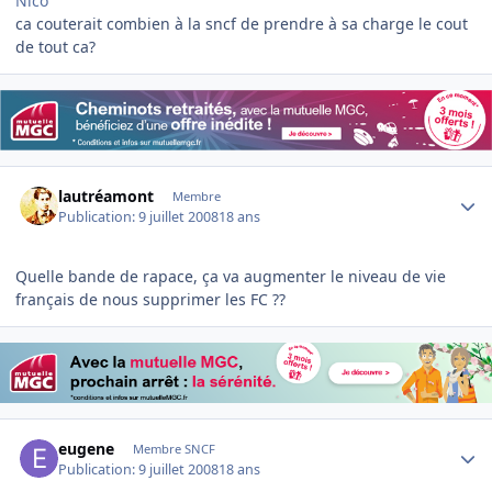
Nico
ca couterait combien à la sncf de prendre à sa charge le cout
de tout ca?
Author stats
lautréamont
Membre
Publication:
9 juillet 2008
18 ans
Quelle bande de rapace, ça va augmenter le niveau de vie
français de nous supprimer les FC ??
Author stats
eugene
Membre SNCF
Publication:
9 juillet 2008
18 ans