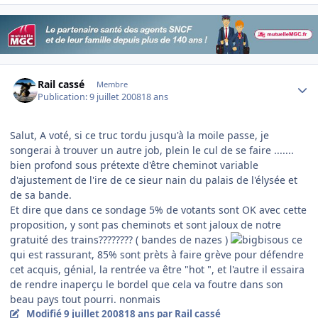
Author stats
Rail cassé
Membre
Publication:
9 juillet 2008
18 ans
Salut, A voté, si ce truc tordu jusqu'à la moile passe, je
songerai à trouver un autre job, plein le cul de se faire .......
bien profond sous prétexte d'être cheminot variable
d'ajustement de l'ire de ce sieur nain du palais de l'élysée et
de sa bande.
Et dire que dans ce sondage 5% de votants sont OK avec cette
proposition, y sont pas cheminots et sont jaloux de notre
gratuité des trains???????? ( bandes de nazes )
ce
qui est rassurant, 85% sont prèts à faire grève pour défendre
cet acquis, génial, la rentrée va être "hot ", et l'autre il essaira
de rendre inaperçu le bordel que cela va foutre dans son
beau pays tout pourri. nonmais
Modifié
9 juillet 2008
18 ans
par Rail cassé