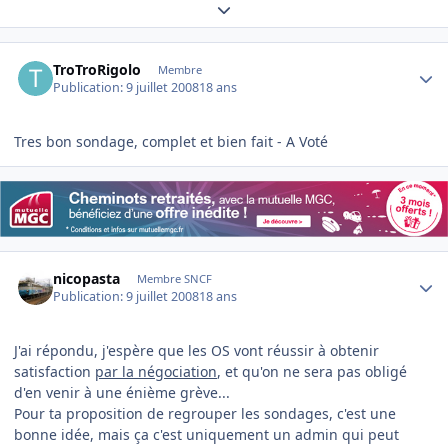
Expand topic overview
Author stats
TroTroRigolo
Membre
Publication:
9 juillet 2008
18 ans
Tres bon sondage, complet et bien fait - A Voté
Author stats
nicopasta
Membre SNCF
Publication:
9 juillet 2008
18 ans
J'ai répondu, j'espère que les OS vont réussir à obtenir
satisfaction
par la négociation
, et qu'on ne sera pas obligé
d'en venir à une énième grève...
Pour ta proposition de regrouper les sondages, c'est une
bonne idée, mais ça c'est uniquement un admin qui peut