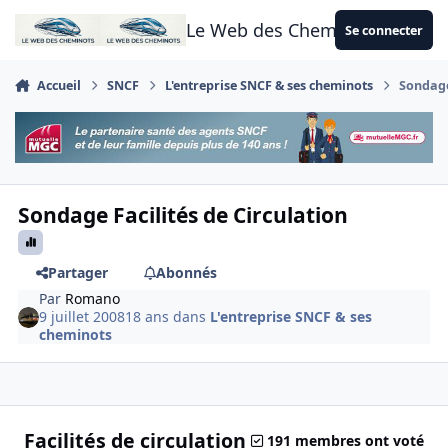
Aller au contenu
Le Web des Cheminots
Se connecter
Accueil
SNCF
L'entreprise SNCF & ses cheminots
Sondage
Sondage Facilités de Circulation
Partager
Abonnés
Par
Romano
9 juillet 2008
18 ans
dans
L'entreprise SNCF & ses
cheminots
Facilités de circulation
191 membres ont voté