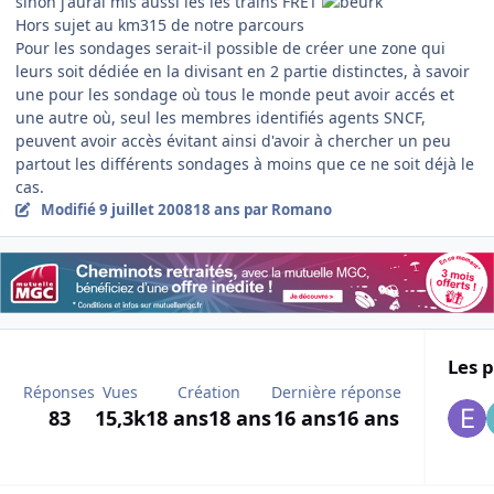
sinon j'aurai mis aussi les les trains FRET
Hors sujet au km315 de notre parcours
Pour les sondages serait-il possible de créer une zone qui
leurs soit dédiée en la divisant en 2 partie distinctes, à savoir
une pour les sondage où tous le monde peut avoir accés et
une autre où, seul les membres identifiés agents SNCF,
peuvent avoir accès évitant ainsi d'avoir à chercher un peu
partout les différents sondages à moins que ce ne soit déjà le
cas.
Modifié
9 juillet 2008
18 ans
par Romano
Les p
Réponses
Vues
Création
Dernière réponse
83
15,3k
18 ans
18 ans
16 ans
16 ans