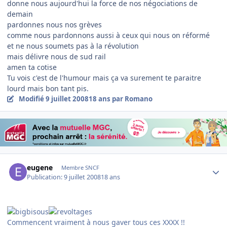
donne nous aujourd'hui la force de nos négociations de
demain
pardonnes nous nos grèves
comme nous pardonnons aussi à ceux qui nous on réformé
et ne nous soumets pas à la révolution
mais délivre nous de sud rail
amen ta cotise
Tu vois c'est de l'humour mais ça va surement te paraitre
lourd mais bon tant pis.
Modifié
9 juillet 2008
18 ans
par Romano
Author stats
eugene
Membre SNCF
Publication:
9 juillet 2008
18 ans
Commencent vraiment à nous gaver tous ces XXXX !!