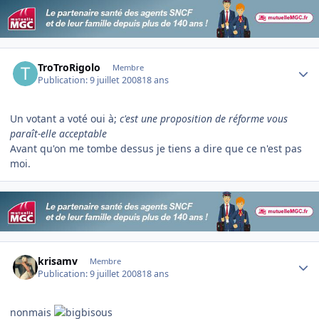
Author stats
TroTroRigolo
Membre
Publication:
9 juillet 2008
18 ans
Un votant a voté oui à;
c'est une proposition de réforme vous
paraît-elle acceptable
Avant qu'on me tombe dessus je tiens a dire que ce n'est pas
moi.
Author stats
krisamv
Membre
Publication:
9 juillet 2008
18 ans
nonmais