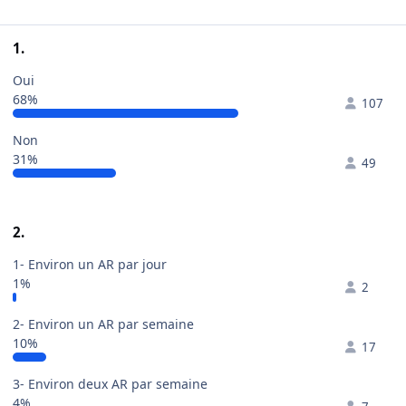
1.
Oui
68%
107
Non
31%
49
2.
1- Environ un AR par jour
1%
2
2- Environ un AR par semaine
10%
17
3- Environ deux AR par semaine
4%