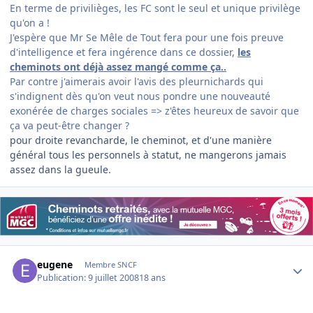
En terme de privilièges, les FC sont le seul et unique privilège
qu'on a !
J'espère que Mr Se Mêle de Tout fera pour une fois preuve
d'intelligence et fera ingérence dans ce dossier,
les
cheminots ont déjà assez mangé comme ça..
Par contre j'aimerais avoir l'avis des pleurnichards qui
s'indignent dès qu'on veut nous pondre une nouveauté
exonérée de charges sociales => z'êtes heureux de savoir que
ça va peut-être changer ?
pour droite revancharde, le cheminot, et d'une manière
général tous les personnels à statut, ne mangerons jamais
assez dans la gueule.
Author stats
eugene
Membre SNCF
Publication:
9 juillet 2008
18 ans