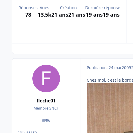
Réponses
Vues
Création
Dernière réponse
78
13,5k
21 ans
21 ans
19 ans
19 ans
Publication:
24 mai 2005
Chez moi, c'est le bord
fleche01
Membre SNCF
96
messages
Ville:
15150