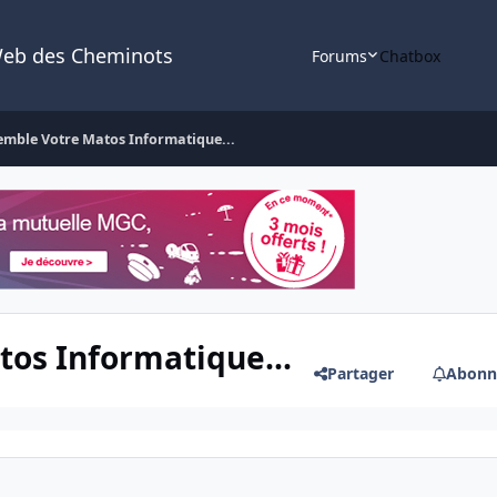
Web des Cheminots
Forums
Chatbox
emble Votre Matos Informatique...
os Informatique...
Partager
Abonn