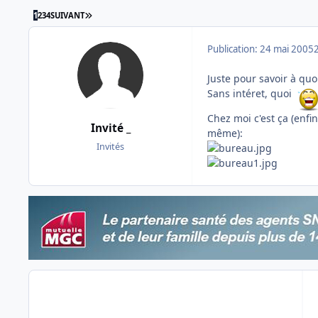
DERNIÈRE PAGE
1
2
3
4
SUIVANT
Publication:
24 mai 2005
Juste pour savoir à qu
Sans intéret, quoi
Chez moi c'est ça (enfi
Invité _
même):
Invités