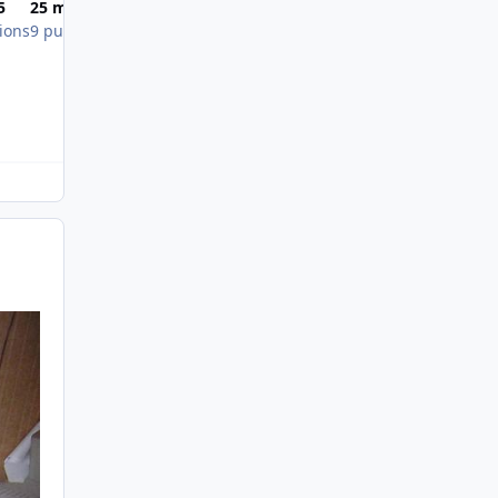
5
25 mai 2005
27 mai 2005
ions
9 publications
7 publications