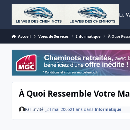
Aller au contenu
Le 
Accueil
Voies de Services
Informatique
À Quoi Ress
À Quoi Ressemble Votre Mat
Par
Invité _
24 mai 2005
21 ans
dans
Informatique