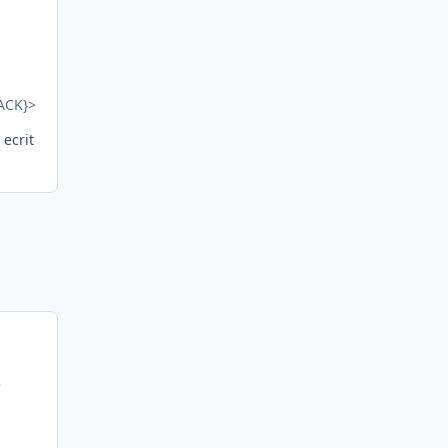
ACK}>
 ecrit
e