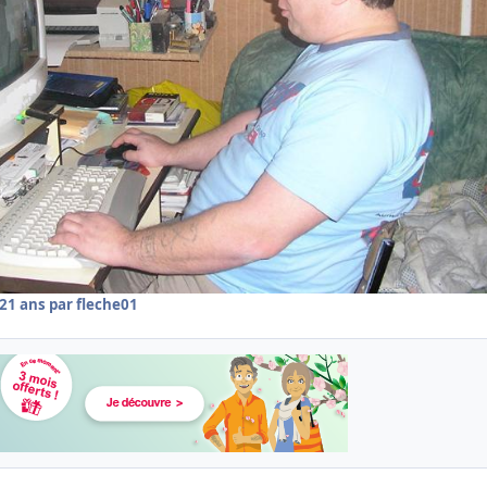
21 ans
par fleche01