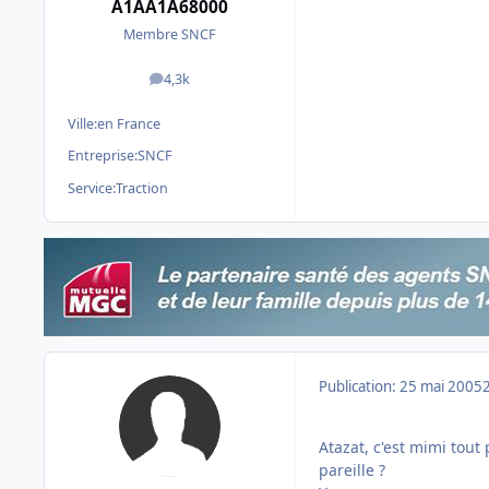
A1AA1A68000
Membre SNCF
4,3k
messages
Ville:
en France
Entreprise:
SNCF
Service:
Traction
Publication:
25 mai 2005
Atazat, c'est mimi tout
pareille ?