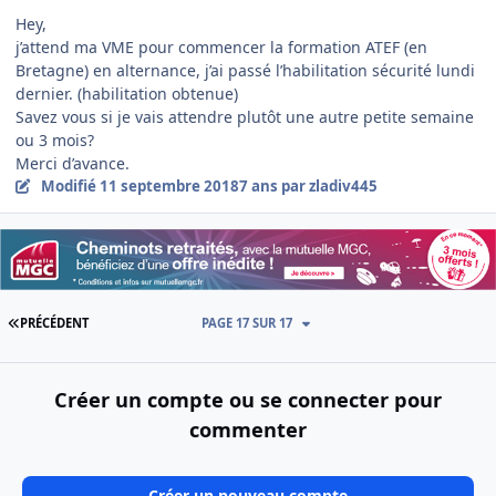
Hey,
j’attend ma VME pour commencer la formation ATEF (en
Bretagne) en alternance, j’ai passé l’habilitation sécurité lundi
dernier. (habilitation obtenue)
Savez vous si je vais attendre plutôt une autre petite semaine
ou 3 mois?
Merci d’avance.
Modifié
11 septembre 2018
7 ans
par zladiv445
PREMIÈRE PAGE
PRÉCÉDENT
PAGE 17 SUR 17
Créer un compte ou se connecter pour
commenter
Créer un nouveau compte