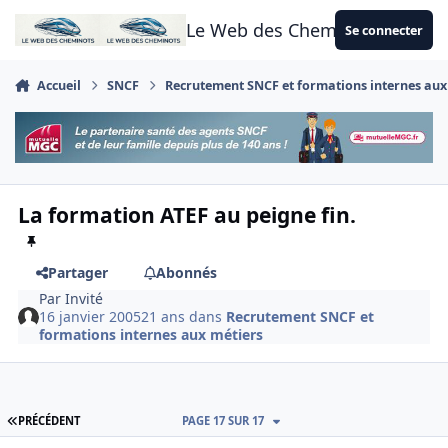
Aller au contenu
Le Web des Cheminots
Se connecter
Accueil
SNCF
Recrutement SNCF et formations internes aux
La formation ATEF au peigne fin.
Partager
Abonnés
Par
Invité
16 janvier 2005
21 ans
dans
Recrutement SNCF et
formations internes aux métiers
PREMIÈRE PAGE
PRÉCÉDENT
PAGE 17 SUR 17
Author stats