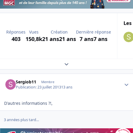
Les 
Réponses
Vues
Création
Dernière réponse
403
150,8k
21 ans
21 ans
7 ans
7 ans
Expand topic overview
Author stats
Sergiob11
Membre
Publication:
23 juillet 2013
13 ans
D'autres informations ?!,
3 années plus tard...