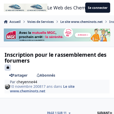
Aller au contenu
Le Web des Cheminots
Se connecter
Accueil
Voies de Services
Le site www.cheminots.net
In
Inscription pour le rassemblement des
forumers
Partager
Abonnés
Par
cheyenne44
10 novembre 2008
17 ans
dans
Le site
www.cheminots.net
D
PAGE 1 SUR 11
SUIVANT