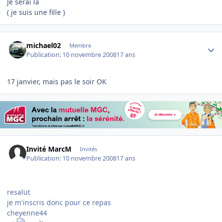
Je serai là
( je suis une fille )
Author stats
michael02
Membre
Publication:
10 novembre 2008
17 ans
17 janvier, mais pas le soir OK
Invité MarcM
Invités
Publication:
10 novembre 2008
17 ans
resalut
je m'inscris donc pour ce repas
cheyenne44