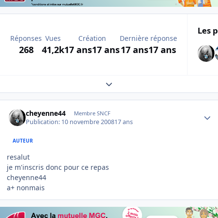
Les p
Réponses
Vues
Création
Dernière réponse
268
41,2k
17 ans
17 ans
17 ans
17 ans
Expand topic overview
Author stats
cheyenne44
Membre SNCF
Publication:
10 novembre 2008
17 ans
AUTEUR
resalut
je m'inscris donc pour ce repas
cheyenne44
a+ nonmais