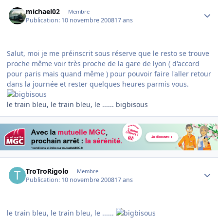
Author stats
michael02
Membre
Publication:
10 novembre 2008
17 ans
Salut, moi je me préinscrit sous réserve que le resto se trouve
proche même voir très proche de la gare de lyon ( d'accord
pour paris mais quand même ) pour pouvoir faire l'aller retour
dans la journée et rester quelques heures parmis vous.
le train bleu, le train bleu, le ...... bigbisous
Author stats
TroTroRigolo
Membre
Publication:
10 novembre 2008
17 ans
le train bleu, le train bleu, le ......