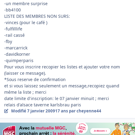
-un membre surprise
-bb4100
LISTE DES MEMBRES NON SURS:
-vinces (pour le café )
-fulfilllife
-rail cassé
-fby
-marcarrick
-davidkorner
-quimperparis
Pour vous inscrire recopier les listes et ajouter votre nom
(laisser ce message).
*Sous reserve de confirmation
et si vous laissez seulement un message,recopiez quand
méme la liste ; merci
date limite d'inscription: le 07 janvier minuit ; merci
relais d'alsace taverne karlsbrau paris
Modifié
7 janvier 2009
17 ans
par cheyenne44