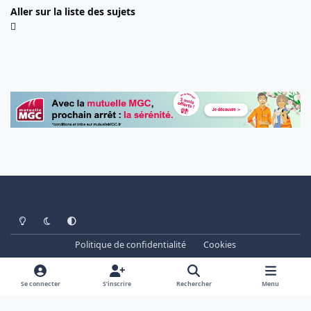
Aller sur la liste des sujets
Light Mode
Dark Mode
System Preference
Politique de confidentialité
Cookies
www.cheminots.net - Forum Libre depuis 2003
Powered by
Invision Community
Se connecter
S’inscrire
Rechercher
Menu