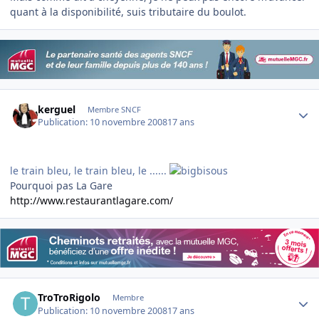
quant à la disponibilité, suis tributaire du boulot.
Author stats
kerguel
Membre SNCF
Publication:
10 novembre 2008
17 ans
le train bleu, le train bleu, le ......
Pourquoi pas La Gare
http://www.restaurantlagare.com/
Author stats
TroTroRigolo
Membre
Publication:
10 novembre 2008
17 ans