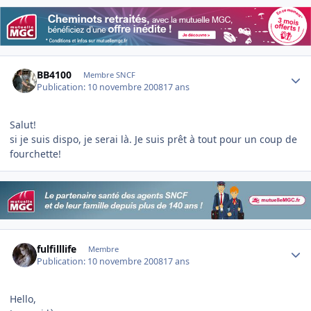
Author stats
BB4100
Membre SNCF
Publication:
10 novembre 2008
17 ans
Salut!
si je suis dispo, je serai là. Je suis prêt à tout pour un coup de
fourchette!
Author stats
fulfilllife
Membre
Publication:
10 novembre 2008
17 ans
Hello,