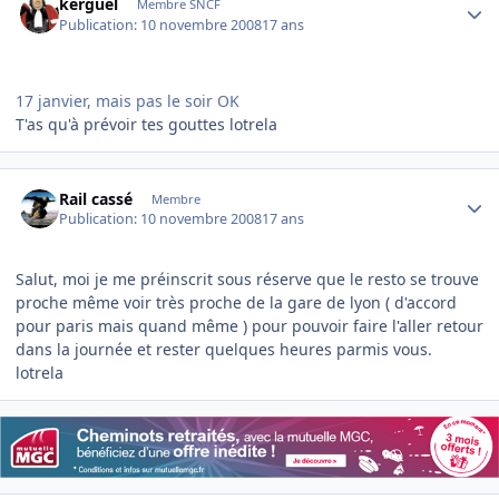
kerguel
Membre SNCF
Publication:
10 novembre 2008
17 ans
17 janvier, mais pas le soir OK
T'as qu'à prévoir tes gouttes lotrela
Author stats
Rail cassé
Membre
Publication:
10 novembre 2008
17 ans
Salut, moi je me préinscrit sous réserve que le resto se trouve
proche même voir très proche de la gare de lyon ( d'accord
pour paris mais quand même ) pour pouvoir faire l'aller retour
dans la journée et rester quelques heures parmis vous.
lotrela