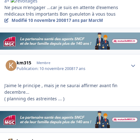
a+
Ne peux m'engager ...car je suis en attente d'exemens
médicaux très importants Bon gueuleton à vous tous
Modifié
10 novembre 2008
17 ans
par MarcM
Author stats
km315
Membre
Publication:
10 novembre 2008
17 ans
J'aime le principe , mais je ne saurai affirmer avant fin
decembre...
( planning des astreintes ... )
Author stats