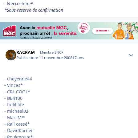
- Necroshine*
*Sous reserve de confirmation
Author stats
RACKAM
Membre SNCF
Publication:
11 novembre 2008
17 ans
- cheyenne44
- Vinces*
- CRL COOL*
- BB4100
- fulfilllife
- michael02
- MarcM*
- Rail cassé*
- DavidKorner
- Roukmoute*