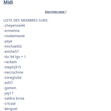
Midi
Inscrivez vous !
LISTE DES MEMBRES SURS:
-cheyenne44
-ermeline
-roukemoute
-yaya
-michael02
-emilie57
-du 94 lgv + 1
-rackam
-stephj915
-necrochine
-zoreglube
-ed57
-gomen
-jay17
-saléra briva
-crlcool
-kerguel