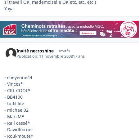
si travail OK, mademoiselle OK etc. etc. etc.)
Yaya
Invité necroshine
Invités
Publication:
11 novembre 2008
17 ans
- cheyenne44
- Vinces*
- CRL COOL*
- BB4100
- fulfilllife
- michael02
- MarcM*
- Rail cassé*
- DavidKorner
- Roukmoute*