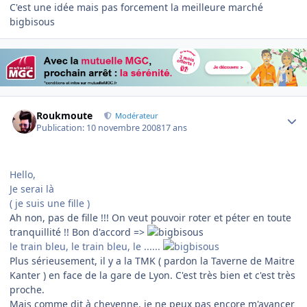
C'est une idée mais pas forcement la meilleure marché
bigbisous
Author stats
Roukmoute
Modérateur
Publication:
10 novembre 2008
17 ans
Hello,
Je serai là
( je suis une fille )
Ah non, pas de fille !!! On veut pouvoir roter et péter en toute
tranquillité !! Bon d'accord =>
le train bleu, le train bleu, le ......
Plus sérieusement, il y a la TMK ( pardon la Taverne de Maitre
Kanter ) en face de la gare de Lyon. C'est très bien et c'est très
proche.
Mais comme dit à cheyenne, je ne peux pas encore m'avancer