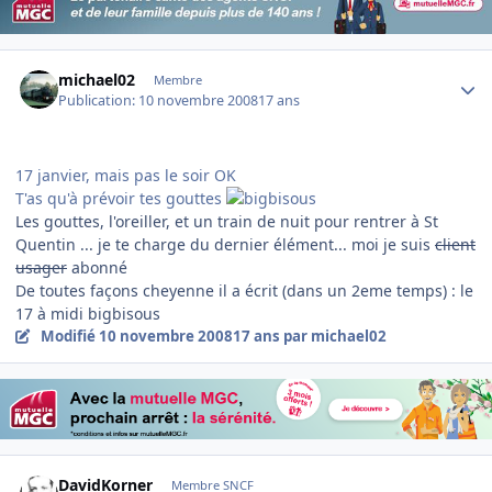
Author stats
michael02
Membre
Publication:
10 novembre 2008
17 ans
17 janvier, mais pas le soir OK
T'as qu'à prévoir tes gouttes
Les gouttes, l'oreiller, et un train de nuit pour rentrer à St
Quentin ... je te charge du dernier élément... moi je suis
client
usager
abonné
De toutes façons cheyenne il a écrit (dans un 2eme temps) : le
17 à midi bigbisous
Modifié
10 novembre 2008
17 ans
par michael02
Author stats
DavidKorner
Membre SNCF