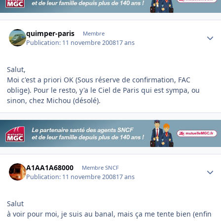
Author stats
quimper-paris
Membre
Publication:
11 novembre 2008
17 ans
Salut,
Moi c'est a priori OK (Sous réserve de confirmation, FAC
oblige). Pour le resto, y'a le Ciel de Paris qui est sympa, ou
sinon, chez Michou (désolé).
Author stats
A1AA1A68000
Membre SNCF
Publication:
11 novembre 2008
17 ans
Salut
à voir pour moi, je suis au banal, mais ça me tente bien (enfin