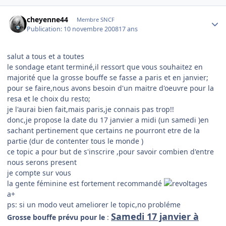
Author stats
cheyenne44
Membre SNCF
Publication:
10 novembre 2008
17 ans
salut a tous et a toutes
le sondage etant terminé,il ressort que vous souhaitez en
majorité que la grosse bouffe se fasse a paris et en janvier;
pour se faire,nous avons besoin d'un maitre d'oeuvre pour la
resa et le choix du resto;
je l'aurai bien fait,mais paris,je connais pas trop!!
donc,je propose la date du 17 janvier a midi (un samedi )en
sachant pertinement que certains ne pourront etre de la
partie (dur de contenter tous le monde )
ce topic a pour but de s'inscrire ,pour savoir combien d'entre
nous serons present
je compte sur vous
la gente féminine est fortement recommandé
a+
ps: si un modo veut ameliorer le topic,no probléme
Samedi 17 janvier à
Grosse bouffe prévu pour le
: