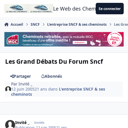
Aller au contenu
Le Web des Cheminots
Se connecter
Accueil
SNCF
L'entreprise SNCF & ses cheminots
Les Gra
Les Grand Débats Du Forum Sncf
Partager
Abonnés
Par
Invité _
12 juin 2005
21 ans
dans
L'entreprise SNCF & ses
cheminots
Invité _
Invités
Publication:
12 juin 2005
21 ans