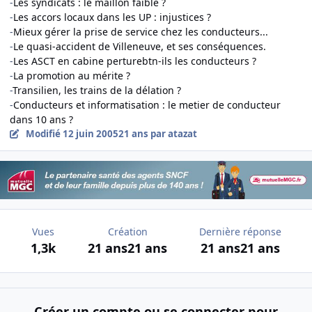
-
Les syndicats : le maillon faible ?
-
Les accors locaux dans les UP : injustices ?
-
Mieux gérer la prise de service chez les conducteurs...
-
Le quasi-accident de Villeneuve, et ses conséquences.
-
Les ASCT en cabine perturebtn-ils les conducteurs ?
-
La promotion au mérite ?
-
Transilien, les trains de la délation ?
-
Conducteurs et informatisation : le metier de conducteur
dans 10 ans ?
Modifié
12 juin 2005
21 ans
par atazat
Vues
Création
Dernière réponse
1,3k
21 ans
21 ans
21 ans
21 ans
Créer un compte ou se connecter pour