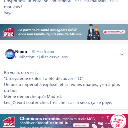
L'hypothèse attentat se confirmerait ??? C'est mauvais ! c'est
mauvais !
Yaya
Author stats
Nipou
Modérateur
Publication:
7 juillet 2005
21 ans
Ba voilà, on y est :
"Un système explosif a été découvert" LCI
Un bus à impérial à explosé, et j'ai vu les images, y'en à plus
du bus.
Même démarche qu'a Madrid.
Les JO vont couter cher, très cher car la sécu, ça se paye.