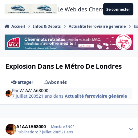
Aller au contenu
Le Web des Cheminots
Se connecter
Accueil
Infos & Débats
Actualité ferroviaire générale
Ex
Explosion Dans Le Métro De Londres
Partager
Abonnés
Par
A1AA1A68000
7 juillet 2005
21 ans
dans
Actualité ferroviaire générale
Author stats
A1AA1A68000
Membre SNCF
Publication:
7 juillet 2005
21 ans