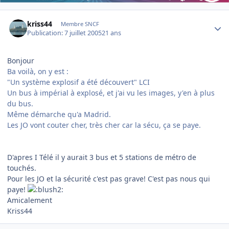
Author stats
kriss44
Membre SNCF
Publication:
7 juillet 2005
21 ans
Bonjour
Ba voilà, on y est :
"Un système explosif a été découvert" LCI
Un bus à impérial à explosé, et j'ai vu les images, y'en à plus
du bus.
Même démarche qu'a Madrid.
Les JO vont couter cher, très cher car la sécu, ça se paye.
D'apres I Télé il y aurait 3 bus et 5 stations de métro de
touchés.
Pour les JO et la sécurité c'est pas grave! C'est pas nous qui
paye!
Amicalement
Kriss44