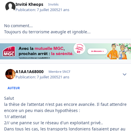
Invité Kheops
Invités
Publication:
7 juillet 2005
21 ans
No comment...
Toujours du terrorisme aveugle et ignoble...
Author stats
A1AA1A68000
Membre SNCF
Publication:
7 juillet 2005
21 ans
AUTEUR
Salut
la thèse de l'attentat n'est pas encore avancée. Il faut attendre
encore un peu mais deux hypothèses :
1// attentat
2// une panne sur le réseau d'un exploitant privé..
Dans tous les cas, les transports londoniens faisaient peur au