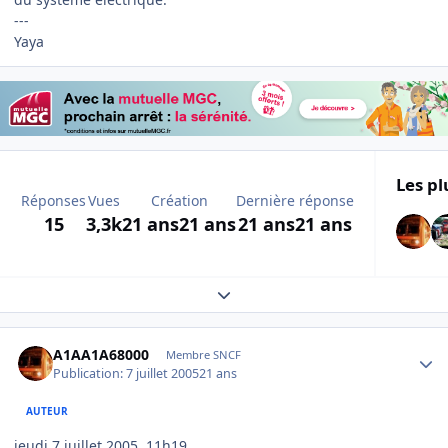
---
Yaya
Les pl
Réponses
Vues
Création
Dernière réponse
15
3,3k
21 ans
21 ans
21 ans
21 ans
Expand topic overview
Author stats
A1AA1A68000
Membre SNCF
Publication:
7 juillet 2005
21 ans
AUTEUR
jeudi 7 juillet 2005, 11h19