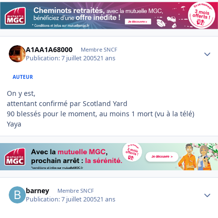
Author stats
A1AA1A68000
Membre SNCF
Publication:
7 juillet 2005
21 ans
AUTEUR
On y est,
attentant confirmé par Scotland Yard
90 blessés pour le moment, au moins 1 mort (vu à la télé)
Yaya
Author stats
barney
Membre SNCF
Publication:
7 juillet 2005
21 ans