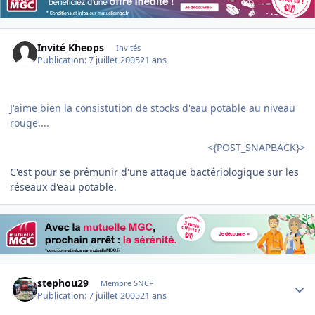
Invité Kheops
Invités
Publication:
7 juillet 2005
21 ans
J'aime bien la consistution de stocks d'eau potable au niveau
rouge....
<{POST_SNAPBACK}>
C'est pour se prémunir d'une attaque bactériologique sur les
réseaux d'eau potable.
Author stats
stephou29
Membre SNCF
Publication:
7 juillet 2005
21 ans