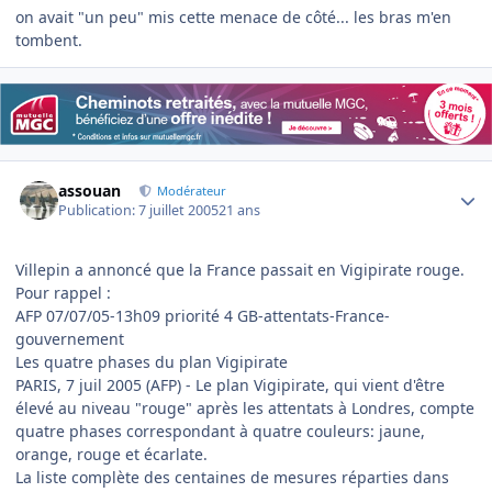
on avait "un peu" mis cette menace de côté... les bras m'en
tombent.
Author stats
assouan
Modérateur
Publication:
7 juillet 2005
21 ans
Villepin a annoncé que la France passait en Vigipirate rouge.
Pour rappel :
AFP 07/07/05-13h09 priorité 4 GB-attentats-France-
gouvernement
Les quatre phases du plan Vigipirate
PARIS, 7 juil 2005 (AFP) - Le plan Vigipirate, qui vient d'être
élevé au niveau "rouge" après les attentats à Londres, compte
quatre phases correspondant à quatre couleurs: jaune,
orange, rouge et écarlate.
La liste complète des centaines de mesures réparties dans