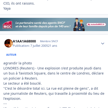
CIO, ils ont raisons.
Yaya
Author stats
A1AA1A68000
Membre SNCF
Publication:
7 juillet 2005
21 ans
AUTEUR
agrandir la photo
LONDRES (Reuters) - Une explosion s'est produite jeudi dans
un bus à Tavistock Square, dans le centre de Londres, déclare
un policier à Reuters.
Le secteur a été bouclé.
"C'est le désordre total ici. La rue est pleine de gens", a dit
une journaliste de Reuters, qui travaille à proximité du lieu de
l'explosion.
---