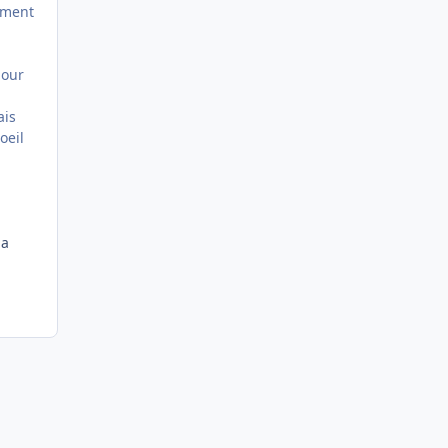
ement
pour
ais
oeil
la