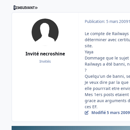
DERNIÈRE PAGE
1
2
3
4
SUIVANT
Publication:
5 mars 2009
Le compte de Railways 
déterminer avec certi
site.
Yaya
Invité necroshine
Dommage que le sujet p
Invités
Railways a été banni, 
?
Quelqu'un de banni, ser
Je veux dire par la qu
elle pourrrait etre env
Mes 1ers posts etaient 
grace aux arguments de 
ces EF.
Modifié
5 mars 2009