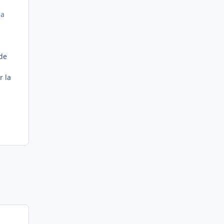
la
 de
r la