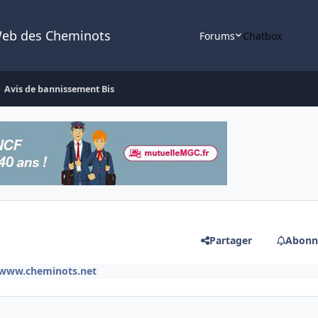
Web des Cheminots
Forums
Chatbox
Avis de bannissement Bis
Partager
Abonn
e www.cheminots.net