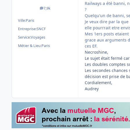
Railways a été banni, 
7,9k
?
messages
Quelqu'un de banni, ser
Ville:
Paris
Je veux dire par la qu
elle pourrrait etre env
Entreprise:
SNCF
Mes 1ers posts etaient 
Service:
Voyages
grace aux arguments de 
Métier & Lieu:
Paris
ces EF.
Necroshine,
Le sujet était fermé ca
Les doubles comptes son
Les secondes chances s
décision est prise de 
Cordialement,
Audrey