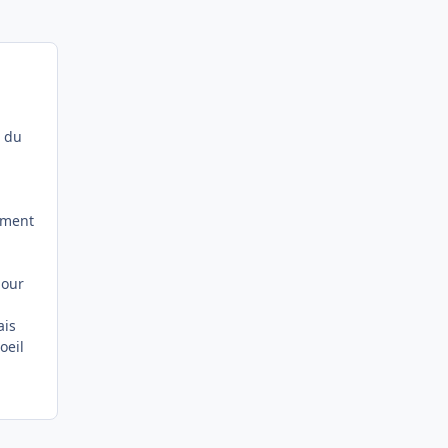
e du
ement
pour
ais
oeil