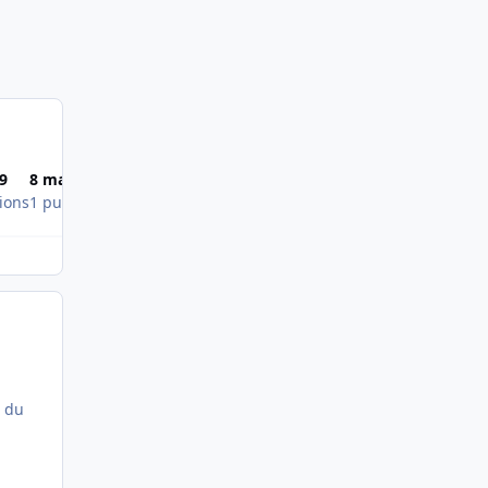
9
8 mars 2009
ions
1 publication
e du