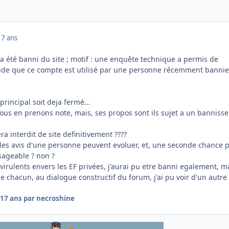
17 ans
a été banni du site ; motif : une enquête technique a permis de
tude que ce compte est utilisé par une personne récemment banni
rincipal soit deja fermé...
nous en prenons note, mais, ses propos sont ils sujet a un banniss
a interdit de site definitivement ????
e les avis d'une personne peuvent evoluer, et, une seconde chance 
isageable ? non ?
virulents envers les EF privées, j'aurai pu etre banni egalement, m
chacun, au dialogue constructif du forum, j'ai pu voir d'un autre 
17 ans
par necroshine