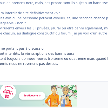
nous en prenons note, mais, ses propos sont ils sujet a un banniss
a interdit de site definitivement ????
e les avis d'une personne peuvent evoluer, et, une seconde chance 
isageable ? non ?
virulents envers les EF privées, j'aurai pu etre banni egalement, m
chacun, au dialogue constructif du forum, j'ai pu voir d'un autre 
r ne portant pas à discussion.
t interdits, la réinscriptions des bannis aussi.
ont toujours données, voires troisième ou quatrième mais quand 
bannir, nous ne revenons pas dessus.