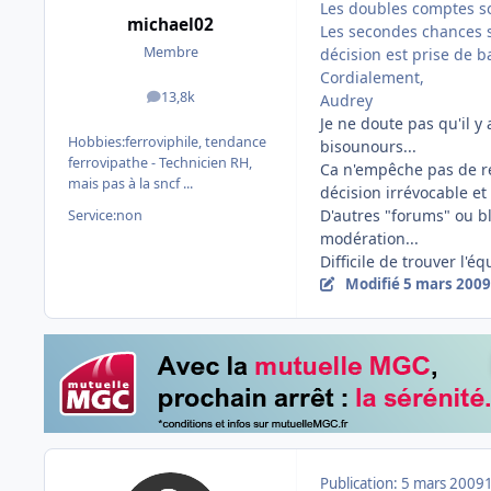
Les doubles comptes son
michael02
Les secondes chances s
Membre
décision est prise de 
Cordialement,
13,8k
Audrey
messages
Je ne doute pas qu'il y
Hobbies:
ferroviphile, tendance
bisounours...
ferrovipathe - Technicien RH,
Ca n'empêche pas de re
mais pas à la sncf ...
décision irrévocable et
D'autres "forums" ou b
Service:
non
modération...
Difficile de trouver l'é
Modifié
5 mars 2009
Publication:
5 mars 2009