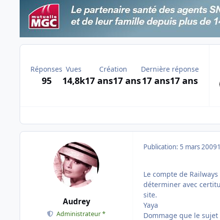
Réponses
Vues
Création
Dernière réponse
95
14,8k
17 ans
17 ans
17 ans
17 ans
Publication:
5 mars 2009
Le compte de Railways 
déterminer avec certi
site.
Audrey
Yaya
Administrateur *
Dommage que le sujet p