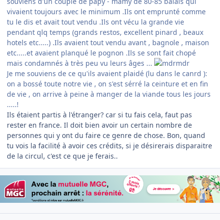
souviens d'un couple de papy - mamy de 80-85 balais qui
vivaient toujours avec le minimum .Ils ont emprunté comme
tu le dis et avait tout vendu .Ils ont vécu la grande vie
pendant qlq temps (grands restos, excellent pinard , beaux
hotels etc.....) .Ils avaient tout vendu avant , bagnole , maison
etc.....et avaient planqué le pognon .Ils se sont fait chopé
mais condamnés à très peu vu leurs âges ...
Je me souviens de ce qu'ils avaient plaidé (lu dans le canrd ):
on a bossé toute notre vie , on s'est sérré la ceinture et en fin
de vie , on arrive à peine à manger de la viande tous les jours
.....!
Ils étaient partis à l'étranger? car si tu fais cela, faut pas
rester en france. Il doit bien avoir un certain nombre de
personnes qui y ont du faire ce genre de chose. Bon, quand
tu vois la facilité à avoir ces crédits, si je désirerais disparaitre
de la circul, c'est ce que je ferais..