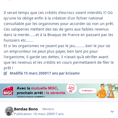
Il serait temps que ces crédits d'escrocs soient interdits !!! Où
qu'une loi oblige enfin à la création d'un fichier national
consultable par les organismes pour accorder où non un prêt.
Ces saloperies mettent des tas de gens aux faibles revenus
dans la merde......et à la Bnaque de France en passant par les
huissiers etc.......
Et si les organismes ne jouent pas le jeu..........ben le jour où
un emprunteur ne peut plus payer, ben tant pis pour
l'organisme, il garde ses dettes, il n'avait qu'à vérifier avant
que les revenus et les crédits en cours permettaient de filer le
prêt !
Modifié
15 mars 2009
17 ans
par krisamv
Author stats
Bandaa Bono
Membre
Publication:
16 mars 2009
17 ans