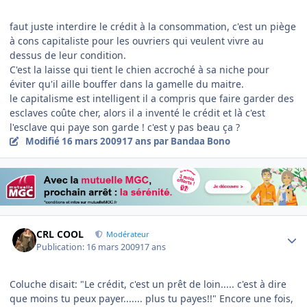
faut juste interdire le crédit à la consommation, c'est un piège
à cons capitaliste pour les ouvriers qui veulent vivre au
dessus de leur condition.
C'est la laisse qui tient le chien accroché à sa niche pour
éviter qu'il aille bouffer dans la gamelle du maitre.
le capitalisme est intelligent il a compris que faire garder des
esclaves coûte cher, alors il a inventé le crédit et là c'est
l'esclave qui paye son garde ! c'est y pas beau ça ?
Modifié
16 mars 2009
17 ans
par Bandaa Bono
Author stats
CRL COOL
Modérateur
Publication:
16 mars 2009
17 ans
Coluche disait: "Le crédit, c'est un prêt de loin..... c'est à dire
que moins tu peux payer....... plus tu payes!!" Encore une fois,