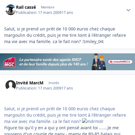
Author stats
Rail cassé
Membre
Publication:
17 mars 2009
17 ans
Salut, si je prend un prèt de 10 000 euros chez chaque
margoulin du crédit, puis je me tire loint à l'étranger refaire
ma vie avec ma famille. ca le fait non? :Smiley_04:
Invité MarcM
Invités
Publication:
17 mars 2009
17 ans
Salut, si je prend un prèt de 10 000 euros chez chaque
margoulin du crédit, puis je me tire loint à l'étranger refaire
ma vie avec ma famille. ca le fait non?
Figure toi qu'il y en a qui y ont pensé avant toi .......Je me
souviens d'un couple de papy - mamy de 80-85 balais qui