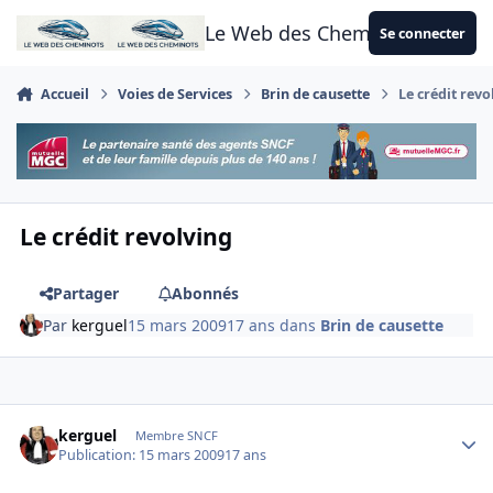
Aller au contenu
Le Web des Cheminots
Se connecter
Accueil
Voies de Services
Brin de causette
Le crédit revo
Le crédit revolving
Partager
Abonnés
Par
kerguel
15 mars 2009
17 ans
dans
Brin de causette
Author stats
kerguel
Membre SNCF
Publication:
15 mars 2009
17 ans