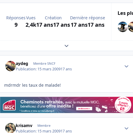
Les pl
Réponses
Vues
Création
Dernière réponse
9
2,4k
17 ans
17 ans
17 ans
17 ans
Expand topic overview
Author stats
aydeg
Membre SNCF
Publication:
15 mars 2009
17 ans
mdrmdr les taux de malade!
Author stats
krisamv
Membre
Publication:
15 mars 2009
17 ans