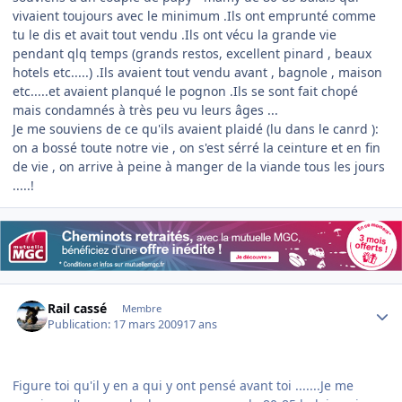
vivaient toujours avec le minimum .Ils ont emprunté comme
tu le dis et avait tout vendu .Ils ont vécu la grande vie
pendant qlq temps (grands restos, excellent pinard , beaux
hotels etc.....) .Ils avaient tout vendu avant , bagnole , maison
etc.....et avaient planqué le pognon .Ils se sont fait chopé
mais condamnés à très peu vu leurs âges ...
Je me souviens de ce qu'ils avaient plaidé (lu dans le canrd ):
on a bossé toute notre vie , on s'est sérré la ceinture et en fin
de vie , on arrive à peine à manger de la viande tous les jours
.....!
Author stats
Rail cassé
Membre
Publication:
17 mars 2009
17 ans
Figure toi qu'il y en a qui y ont pensé avant toi .......Je me