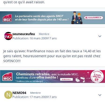
qu'est ce qu'il avait raison.
Author stats
seuneuceufeu
Membre
Publication:
16 mars 2009
17 ans
Je sais qu'avec Franfinance nous on fait des taux a 14,40 et les
gens ralent, heureusement pour eux qu'on est pas resté chez
SOFINCO!!!
Author stats
NEMO94
Membre
Publication:
17 mars 2009
17 ans