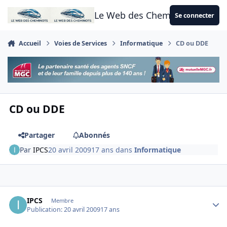
Aller au contenu
Le Web des Cheminots
Se connecter
Accueil
Voies de Services
Informatique
CD ou DDE
CD ou DDE
Partager
Abonnés
Par
IPCS
20 avril 2009
17 ans
dans
Informatique
Author stats
IPCS
Membre
Publication:
20 avril 2009
17 ans