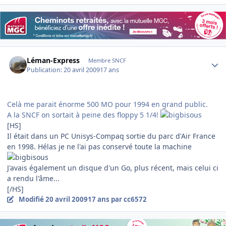
Author stats
Léman-Express
Membre SNCF
Publication:
20 avril 2009
17 ans
Celà me parait énorme 500 MO pour 1994 en grand public.
A la SNCF on sortait à peine des floppy 5 1/4!
[HS]
Il était dans un PC Unisys-Compaq sortie du parc d'Air France
en 1998. Hélas je ne l'ai pas conservé toute la machine
J'avais également un disque d'un Go, plus récent, mais celui ci
a rendu l'âme...
[/HS]
Modifié
20 avril 2009
17 ans
par cc6572