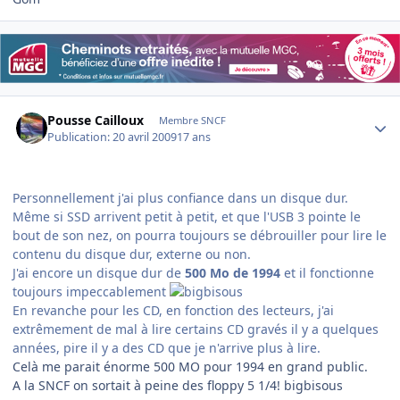
Author stats
Pousse Cailloux
Membre SNCF
Publication:
20 avril 2009
17 ans
Personnellement j'ai plus confiance dans un disque dur.
Même si SSD arrivent petit à petit, et que l'USB 3 pointe le
bout de son nez, on pourra toujours se débrouiller pour lire le
contenu du disque dur, externe ou non.
J'ai encore un disque dur de
500 Mo de 1994
et il fonctionne
toujours impeccablement
En revanche pour les CD, en fonction des lecteurs, j'ai
extrêmement de mal à lire certains CD gravés il y a quelques
années, pire il y a des CD que je n'arrive plus à lire.
Celà me parait énorme 500 MO pour 1994 en grand public.
A la SNCF on sortait à peine des floppy 5 1/4! bigbisous