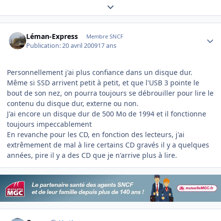
Expand topic overview
Author stats
Léman-Express
Membre SNCF
Publication:
20 avril 2009
17 ans
Personnellement j'ai plus confiance dans un disque dur.
Même si SSD arrivent petit à petit, et que l'USB 3 pointe le
bout de son nez, on pourra toujours se débrouiller pour lire le
contenu du disque dur, externe ou non.
J'ai encore un disque dur de 500 Mo de 1994 et il fonctionne
toujours impeccablement
En revanche pour les CD, en fonction des lecteurs, j'ai
extrêmement de mal à lire certains CD gravés il y a quelques
années, pire il y a des CD que je n'arrive plus à lire.
Author stats