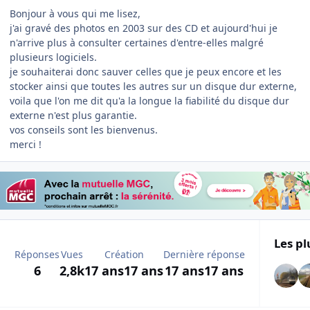
Bonjour à vous qui me lisez,
j'ai gravé des photos en 2003 sur des CD et aujourd'hui je
n'arrive plus à consulter certaines d'entre-elles malgré
plusieurs logiciels.
je souhaiterai donc sauver celles que je peux encore et les
stocker ainsi que toutes les autres sur un disque dur externe,
voila que l'on me dit qu'a la longue la fiabilité du disque dur
externe n'est plus garantie.
vos conseils sont les bienvenus.
merci !
Les pl
Réponses
Vues
Création
Dernière réponse
6
2,8k
17 ans
17 ans
17 ans
17 ans