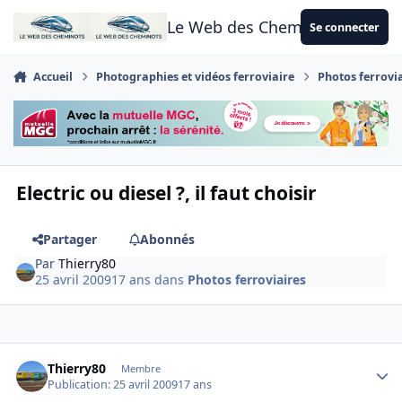
Aller au contenu
Le Web des Cheminots
Se connecter
Accueil
Photographies et vidéos ferroviaire
Photos ferrovi
Electric ou diesel ?, il faut choisir
Partager
Abonnés
Par
Thierry80
25 avril 2009
17 ans
dans
Photos ferroviaires
Author stats
Thierry80
Membre
Publication:
25 avril 2009
17 ans