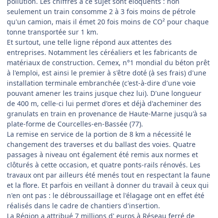
pollution. Les chiffres à ce sujet sont éloquents : non
seulement un train consomme 2 à 3 fois moins de pétrole
qu'un camion, mais il émet 20 fois moins de CO² pour chaque
tonne transportée sur 1 km.
Et surtout, une telle ligne répond aux attentes des
entreprises. Notamment les céréaliers et les fabricants de
matériaux de construction. Cemex, n°1 mondial du béton prêt
à l'emploi, est ainsi le premier à s'être doté (à ses frais) d'une
installation terminale embranchée (c'est-à-dire d'une voie
pouvant amener les trains jusque chez lui). D'une longueur
de 400 m, celle-ci lui permet d'ores et déjà d'acheminer des
granulats en train en provenance de Haute-Marne jusqu'à sa
plate-forme de Courcelles-en-Bassée (77).
La remise en service de la portion de 8 km a nécessité le
changement des traverses et du ballast des voies. Quatre
passages à niveau ont également été remis aux normes et
clôturés à cette occasion, et quatre ponts-rails rénovés. Les
travaux ont par ailleurs été menés tout en respectant la faune
et la flore. Et parfois en veillant à donner du travail à ceux qui
n'en ont pas : le débroussaillage et l'élagage ont en effet été
réalisés dans le cadre de chantiers d'insertion.
La Région a attribué 7 millions d' euros à Réseau ferré de