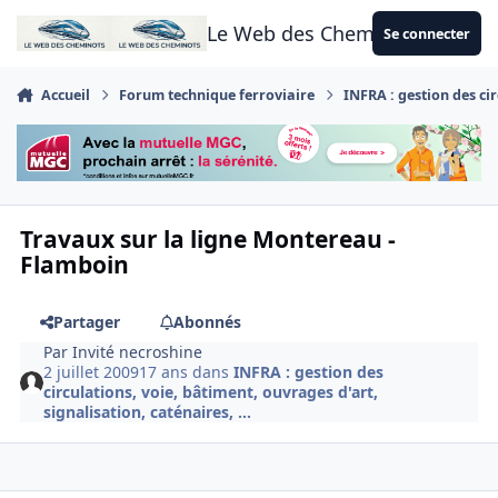
Aller au contenu
Le Web des Cheminots
Se connecter
Accueil
Forum technique ferroviaire
INFRA : gestion des cir
Travaux sur la ligne Montereau -
Flamboin
Partager
Abonnés
Par
Invité necroshine
2 juillet 2009
17 ans
dans
INFRA : gestion des
circulations, voie, bâtiment, ouvrages d'art,
signalisation, caténaires, ...