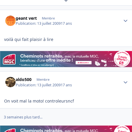
Author stats
geant vert
Membre
Publication:
13 juillet 2009
17 ans
voilà qui fait plaisir à lire
Author stats
aldo500
Membre
Publication:
13 juillet 2009
17 ans
On voit mal la moto! controleursncf
3 semaines plus tard...