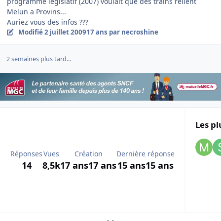
programme legislatif (2007) voulait que des trains relient
Melun a Provins...
Auriez vous des infos ???
Modifié
2 juillet 2009
17 ans
par necroshine
2 semaines plus tard...
Les pl
Réponses
Vues
Création
Dernière réponse
14
8,5k
17 ans
17 ans
15 ans
15 ans
Expand topic overview