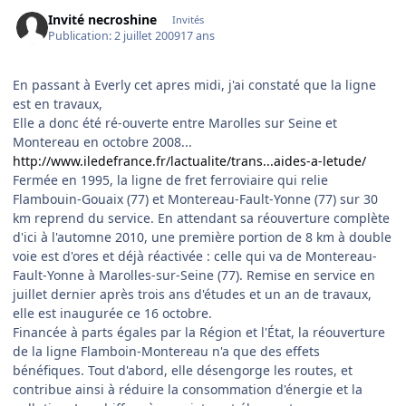
Invité necroshine
Invités
Publication:
2 juillet 2009
17 ans
En passant à Everly cet apres midi, j'ai constaté que la ligne
est en travaux,
Elle a donc été ré-ouverte entre Marolles sur Seine et
Montereau en octobre 2008...
http://www.iledefrance.fr/lactualite/trans...aides-a-letude/
Fermée en 1995, la ligne de fret ferroviaire qui relie
Flambouin-Gouaix (77) et Montereau-Fault-Yonne (77) sur 30
km reprend du service. En attendant sa réouverture complète
d'ici à l'automne 2010, une première portion de 8 km à double
voie est d'ores et déjà réactivée : celle qui va de Montereau-
Fault-Yonne à Marolles-sur-Seine (77). Remise en service en
juillet dernier après trois ans d'études et un an de travaux,
elle est inaugurée ce 16 octobre.
Financée à parts égales par la Région et l'État, la réouverture
de la ligne Flamboin-Montereau n'a que des effets
bénéfiques. Tout d'abord, elle désengorge les routes, et
contribue ainsi à réduire la consommation d'énergie et la