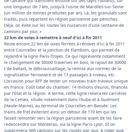
de calcaire qui transitent ensuite sur des tapis roulants, sur
une longueur de 7 km, jusqu'à l'usine de Marolles-sur-Seine
(un million de tonnes produites par an). Là, les granulats sont
traités, puis repartent en région parisienne par péniches.
Déjà, on évite sur les routes les nuisances d'une centaine de
camions par jour. »
22 km de voies à remettre à neuf d'ici à fin 2011
Reste encore 22 km de voies ferrées à rénover d'ici à fin 2011
entre Courcelles et la jonction de Flamboin, qui permet de
rejoindre la ligne Paris-Troyes. Ce qui représente notamment
le changement de 30000 traverses en bois, le rajout de 30000
t de ballast, le débroussaillage, la remise aux normes de la
signalisation ferroviaire et de 17 passages à niveau, etc.
L'occasion pour RFF de tester un nouveau train-travaux unique
en France. Coût total du chantier: 14 millions d'euros, financés
par l'Etat et la région. A terme, cette ligne reliera les carrières
de la Cemex, située notamment dans l'Aube et à Gudmont
(Haute-Marne), au terminal de Courcelles-en-Bassée. Les
trains de fret éviteront ainsi un détour de 170 km qui les
faisait remonter vers la région parisienne avant de les faire
redescendre sur Monterau, via la ligne Paris-Lyon. Et on
supprimera 300 camions sur les routes par jour. A noter que