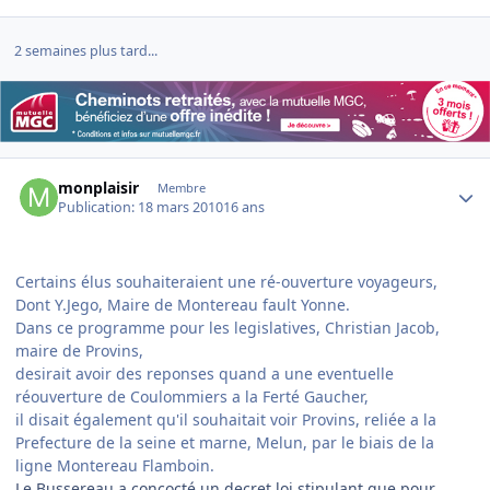
2 semaines plus tard...
Author stats
monplaisir
Membre
Publication:
18 mars 2010
16 ans
Certains élus souhaiteraient une ré-ouverture voyageurs,
Dont Y.Jego, Maire de Montereau fault Yonne.
Dans ce programme pour les legislatives, Christian Jacob,
maire de Provins,
desirait avoir des reponses quand a une eventuelle
réouverture de Coulommiers a la Ferté Gaucher,
il disait également qu'il souhaitait voir Provins, reliée a la
Prefecture de la seine et marne, Melun, par le biais de la
ligne Montereau Flamboin.
Le Bussereau a concocté un decret loi stipulant que pour