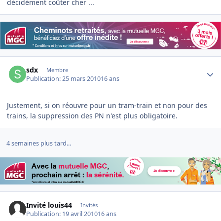
décidément coûter cher ...
Author stats
sdx
Membre
Publication:
25 mars 2010
16 ans
Justement, si on réouvre pour un tram-train et non pour des
trains, la suppression des PN n'est plus obligatoire.
4 semaines plus tard...
Invité louis44
Invités
Publication:
19 avril 2010
16 ans