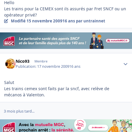
Hello
Les trains pour la CEMEX sont ils assurés par Fret SNCF ou un
opérateur privé?
Modifié
15 novembre 2009
16 ans
par untrainnet
Author stats
Nico93
Membre
Publication:
17 novembre 2009
16 ans
Salut
Les trains cemex sont faits par la sncf, avec relève de
mécanos à Valenton.
3 mois plus tard...