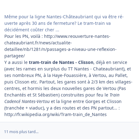
Même pour la ligne Nantes-Châteaubriant qui va être ré-
uverte après 30 ans de fermeture? Le tram-train va
décidément coûter cher ...
Pour les PN, voilà : http://www.reouverture-nantes-
chateaubriant.fr/news/actualite-
detaillee/nb/1281/n/passages-a-niveau-une-reflexion-
partagee/
Y a aussi le
tram-train de Nantes - Clisson
, déjà en service
(avec les rames en surplus du TT Nantes - Chateaubriant), et
ses nombreux PN, à la Haye-Fouassière, à Vertou, au Pallet,
puis Clisson etc. Partout, les gares sont à 2/3 km des villages-
centres, et hormis les deux nouvelles gares de Vertou (Pas
Enchantés et St Sébastien) construites pour feu le
Train
Cadencé Nantes-Vertou
et la ligne entre Gorges et Clisson
(tranchée + viaduc), y a des routes et des PN partout... :
http://fr.wikipedia.org/wiki/Tram-train_de_Nantes
11 mois plus tard...