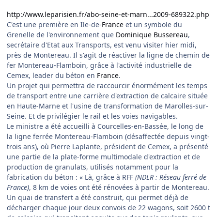
http://www.leparisien.fr/abo-seine-et-marn...2009-689322.php
C'est une première en Ile-de-
France
et un symbole du
Grenelle de l'environnement que
Dominique Bussereau
,
secrétaire d'Etat aux Transports, est venu visiter hier midi,
près de Montereau. Il s'agit de réactiver la ligne de chemin de
fer Montereau-Flamboin, grâce à l'activité industrielle de
Cemex, leader du béton en
France
.
Un projet qui permettra de raccourcir énormément les temps
de transport entre une carrière d'extraction de calcaire située
en Haute-Marne et l'usine de transformation de Marolles-sur-
Seine. Et de privilégier le rail et les voies navigables.
Le ministre a été accueilli à Courcelles-en-Bassée, le long de
la ligne ferrée Montereau-Flamboin (désaffectée depuis vingt-
trois ans), où Pierre Laplante, président de Cemex, a présenté
une partie de la plate-forme multimodale d'extraction et de
production de granulats, utilisés notamment pour la
fabrication du béton : « Là, grâce à RFF
(NDLR : Réseau ferré de
France)
, 8 km de voies ont été rénovées à partir de Montereau.
Un quai de transfert a été construit, qui permet déjà de
décharger chaque jour deux convois de 22 wagons, soit 2600 t