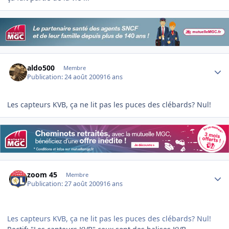
Author stats
aldo500
Membre
Publication:
24 août 2009
16 ans
Les capteurs KVB, ça ne lit pas les puces des clébards? Nul!
Author stats
zoom 45
Membre
Publication:
27 août 2009
16 ans
Les capteurs KVB, ça ne lit pas les puces des clébards? Nul!