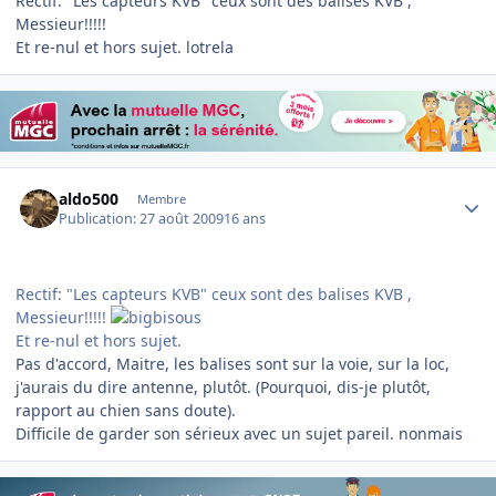
Rectif: "Les capteurs KVB" ceux sont des balises KVB ,
Messieur!!!!!
Et re-nul et hors sujet. lotrela
Author stats
aldo500
Membre
Publication:
27 août 2009
16 ans
Rectif: "Les capteurs KVB" ceux sont des balises KVB ,
Messieur!!!!!
Et re-nul et hors sujet.
Pas d'accord, Maitre, les balises sont sur la voie, sur la loc,
j'aurais du dire antenne, plutôt. (Pourquoi, dis-je plutôt,
rapport au chien sans doute).
Difficile de garder son sérieux avec un sujet pareil. nonmais