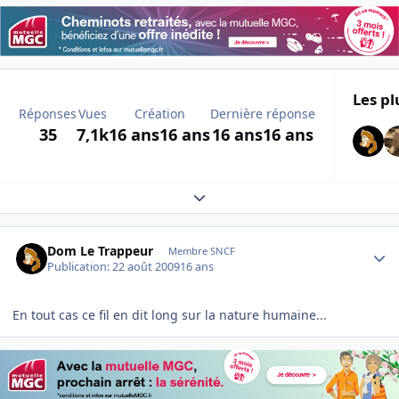
Les pl
Réponses
Vues
Création
Dernière réponse
35
7,1k
16 ans
16 ans
16 ans
16 ans
Expand topic overview
Author stats
Dom Le Trappeur
Membre SNCF
Publication:
22 août 2009
16 ans
En tout cas ce fil en dit long sur la nature humaine...