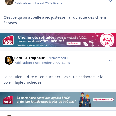
Publication:
31 août 2009
16 ans
C'est ce qu'on appelle avec justesse, la rubrique des chiens
écrasés.
Author stats
Dom Le Trappeur
Membre SNCF
Publication:
1 septembre 2009
16 ans
La solution : "dire qu'on aurait cru voir" un cadavre sur la
voie... lapleunicheuse
Author stats