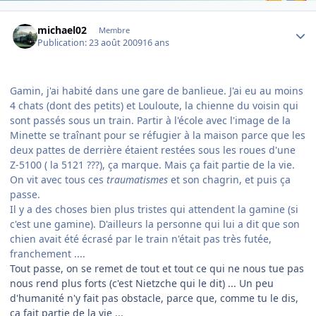
Author stats
michael02
Membre
Publication:
23 août 2009
16 ans
Gamin, j'ai habité dans une gare de banlieue. J'ai eu au moins
4 chats (dont des petits) et Louloute, la chienne du voisin qui
sont passés sous un train. Partir à l'école avec l'image de la
Minette se traînant pour se réfugier à la maison parce que les
deux pattes de derrière étaient restées sous les roues d'une
Z-5100 ( la 5121 ???), ça marque. Mais ça fait partie de la vie.
On vit avec tous ces
traumatismes
et son chagrin, et puis ça
passe.
Il y a des choses bien plus tristes qui attendent la gamine (si
c'est une gamine). D'ailleurs la personne qui lui a dit que son
chien avait été écrasé par le train n'était pas très futée,
franchement ....
Tout passe, on se remet de tout et tout ce qui ne nous tue pas
nous rend plus forts (c'est Nietzche qui le dit) ... Un peu
d'humanité n'y fait pas obstacle, parce que, comme tu le dis,
ça fait partie de la vie ...