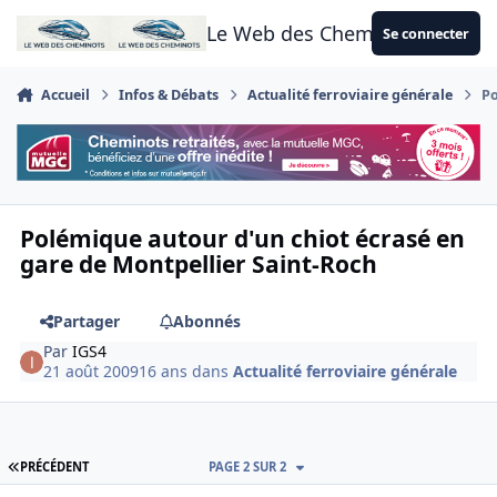
Aller au contenu
Le Web des Cheminots
Se connecter
Accueil
Infos & Débats
Actualité ferroviaire générale
Po
Polémique autour d'un chiot écrasé en
gare de Montpellier Saint-Roch
Partager
Abonnés
Par
IGS4
21 août 2009
16 ans
dans
Actualité ferroviaire générale
PREMIÈRE PAGE
PRÉCÉDENT
PAGE 2 SUR 2