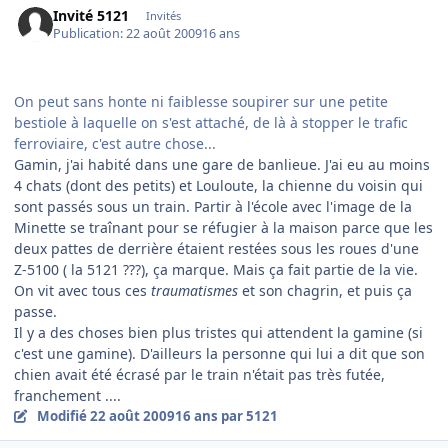
Invité 5121
Invités
Publication:
22 août 2009
16 ans
On peut sans honte ni faiblesse soupirer sur une petite
bestiole à laquelle on s'est attaché, de là à stopper le trafic
ferroviaire, c'est autre chose...
Gamin, j'ai habité dans une gare de banlieue. J'ai eu au moins
4 chats (dont des petits) et Louloute, la chienne du voisin qui
sont passés sous un train. Partir à l'école avec l'image de la
Minette se traînant pour se réfugier à la maison parce que les
deux pattes de derrière étaient restées sous les roues d'une
Z-5100 ( la 5121 ???), ça marque. Mais ça fait partie de la vie.
On vit avec tous ces
traumatismes
et son chagrin, et puis ça
passe.
Il y a des choses bien plus tristes qui attendent la gamine (si
c'est une gamine). D'ailleurs la personne qui lui a dit que son
chien avait été écrasé par le train n'était pas très futée,
franchement ....
Modifié
22 août 2009
16 ans
par 5121