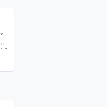
ce
8, il
jours