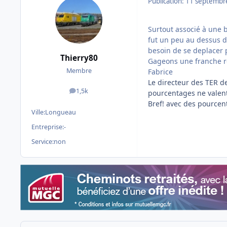
Publication:
11 septembr
Surtout associé à une b
fut un peu au dessus de
besoin de se deplacer p
Thierry80
Gageons une franche re
Membre
Fabrice
Le directeur des TER dev
1,5k
pourcentages ne valent 
messages
Bref! avec des pourcent
Ville:
Longueau
Entreprise:
-
Service:
non