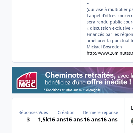
»
(qui vise à multiplier p
L'appel d'offres concern
sera rendu public cour
« discussion exclusive 
Financés par les région
améliorer la ponctualit
Mickaël Bosredon
http://www.20minutes.
Réponses
Vues
Création
Dernière réponse
3
1,5k
16 ans
16 ans
16 ans
16 ans