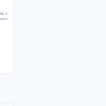
8, il
jours