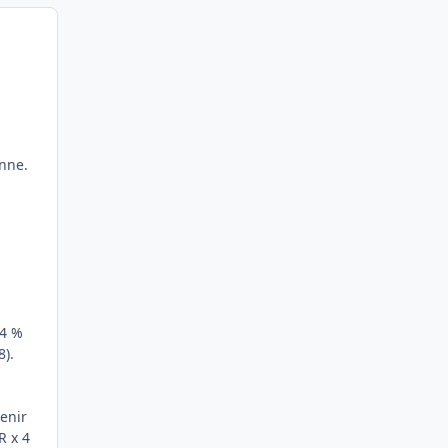
onne.
84 %
8).
tenir
R x 4