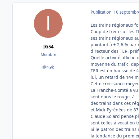
Publication:
10 septembr
Les trains régionaux f
Coup de frein sur les T
ses trains régionaux a
pointant à + 2,6 % par 
IGS4
directeur des TER, préf
Membre
Quelle activité affiche
moyenne du trafic, depui
4,9k
messages
TER est en hausse de 4,
lui, un retard de 144 m
Cette croissance moyen
La Franche-Comté a vu 
sont dans le rouge, à - 
des trains dans ces ré
et Midi-Pyrénées de 87
Claude Solard pense plu
sont celles à vocation 
Si le patron des trains
la tendance du premier 