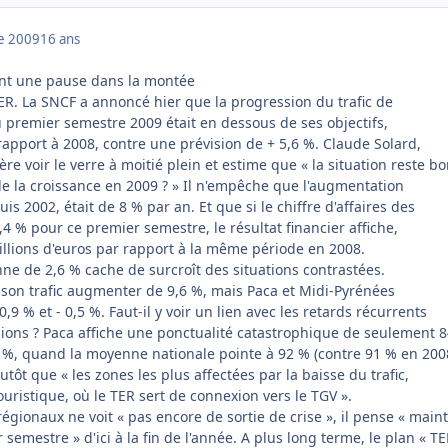
e 2009
16 ans
ont une pause dans la montée
ER. La SNCF a annoncé hier que la progression du trafic de
u premier semestre 2009 était en dessous de ses objectifs,
rapport à 2008, contre une prévision de + 5,6 %. Claude Solard,
ère voir le verre à moitié plein et estime que « la situation reste b
 de la croissance en 2009 ? » Il n'empêche que l'augmentation
s 2002, était de 8 % par an. Et que si le chiffre d'affaires des
4 % pour ce premier semestre, le résultat financier affiche,
illions d'euros par rapport à la même période en 2008.
ne de 2,6 % cache de surcroît des situations contrastées.
son trafic augmenter de 9,6 %, mais Paca et Midi-Pyrénées
0,9 % et - 0,5 %. Faut-il y voir un lien avec les retards récurrents
gions ? Paca affiche une ponctualité catastrophique de seulement 
 %, quand la moyenne nationale pointe à 92 % (contre 91 % en 200
tôt que « les zones les plus affectées par la baisse du trafic,
touristique, où le TER sert de connexion vers le TGV ».
 régionaux ne voit « pas encore de sortie de crise », il pense « main
semestre » d'ici à la fin de l'année. A plus long terme, le plan « TE