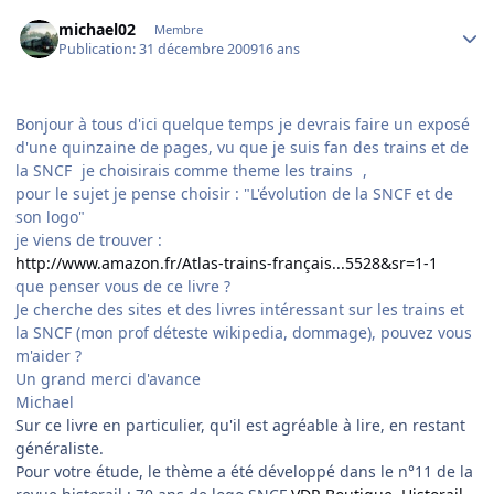
Author stats
michael02
Membre
Publication:
31 décembre 2009
16 ans
Bonjour à tous d'ici quelque temps je devrais faire un exposé
d'une quinzaine de pages, vu que je suis fan des trains et de
la SNCF
je choisirais comme theme les trains
,
pour le sujet je pense choisir : "L'évolution de la SNCF et de
son logo"
je viens de trouver :
http://www.amazon.fr/Atlas-trains-français...5528&sr=1-1
que penser vous de ce livre ?
Je cherche des sites et des livres intéressant sur les trains et
la SNCF (mon prof déteste wikipedia, dommage), pouvez vous
m'aider ?
Un grand merci d'avance
Michael
Sur ce livre en particulier, qu'il est agréable à lire, en restant
généraliste.
Pour votre étude, le thème a été développé dans le n°11 de la