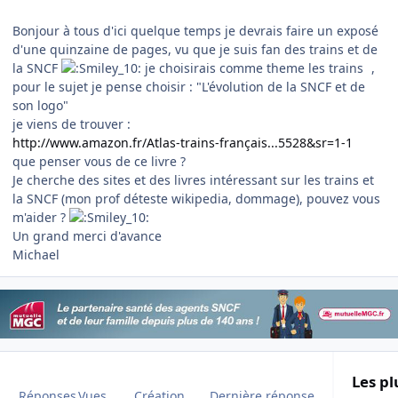
Bonjour à tous d'ici quelque temps je devrais faire un exposé
d'une quinzaine de pages, vu que je suis fan des trains et de
la SNCF
je choisirais comme theme les trains
,
pour le sujet je pense choisir : "L'évolution de la SNCF et de
son logo"
je viens de trouver :
http://www.amazon.fr/Atlas-trains-français...5528&sr=1-1
que penser vous de ce livre ?
Je cherche des sites et des livres intéressant sur les trains et
la SNCF (mon prof déteste wikipedia, dommage), pouvez vous
m'aider ?
Un grand merci d'avance
Michael
Les pl
Réponses
Vues
Création
Dernière réponse