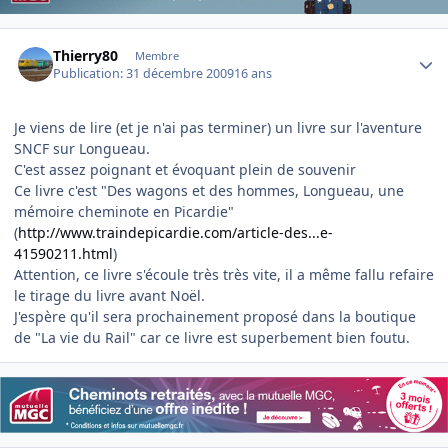
Author stats
Thierry80
Membre
Publication:
31 décembre 2009
16 ans
Je viens de lire (et je n'ai pas terminer) un livre sur l'aventure
SNCF sur Longueau.
C'est assez poignant et évoquant plein de souvenir
Ce livre c'est "Des wagons et des hommes, Longueau, une
mémoire cheminote en Picardie"
(
http://www.traindepicardie.com/article-des...e-
41590211.html
)
Attention, ce livre s'écoule très très vite, il a même fallu refaire
le tirage du livre avant Noël.
J'espère qu'il sera prochainement proposé dans la boutique
de "La vie du Rail" car ce livre est superbement bien foutu.