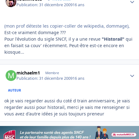
Publication:
31 décembre 2009
16 ans
(mon prof déteste
les copier-coller de
wikipedia, dommage),
Est-ce vraiment dommage ???
Pour l'évolution du sigle SNCF, il y a une revue
"Historail"
qui
en faisait sa couv' récemment. Peut-être est-ce encore en
kiosque...
Author stats
michaelm1
Membre
Publication:
31 décembre 2009
16 ans
AUTEUR
ok je vais regarder aussi du coté d train anniversaire, je vais
regarder aussi pour historail, merci je vais me renseigner si
vous avez d'autre idées je suis toujours preneur