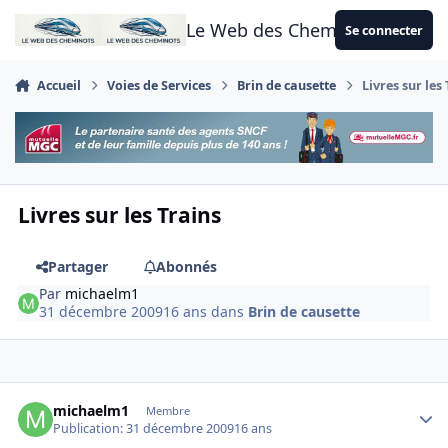
Aller au contenu
Le Web des Cheminots
Se connecter
Accueil
Voies de Services
Brin de causette
Livres sur les
Livres sur les Trains
Partager
Abonnés
Par
michaelm1
31 décembre 2009
16 ans
dans
Brin de causette
Author stats
michaelm1
Membre
Publication:
31 décembre 2009
16 ans