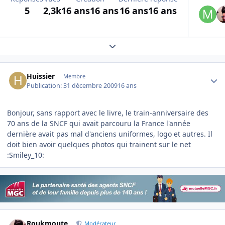
5
2,3k
16 ans
16 ans
16 ans
16 ans
Expand topic overview
Author stats
Huissier
Membre
Publication:
31 décembre 2009
16 ans
Bonjour, sans rapport avec le livre, le train-anniversaire des
70 ans de la SNCF qui avait parcouru la France l'année
dernière avait pas mal d'anciens uniformes, logo et autres. Il
doit bien avoir quelques photos qui trainent sur le net
:Smiley_10:
Author stats
Roukmoute
Modérateur