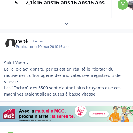
5
2,1k
16 ans
16 ans
16 ans
16 ans
Expand topic overview
Invité
Invités
Publication:
10 mai 2010
16 ans
Salut Yannix
Le "clic-clac" dont tu parles est en réalité le "tic-tac" du
mouvement d'horlogerie des indicateurs-enregistreurs de
vitesse.
Les "Tachro" des 6500 sont d'autant plus bruyants que ces
machines étaient silencieuses à basse vitesse.
Author stats