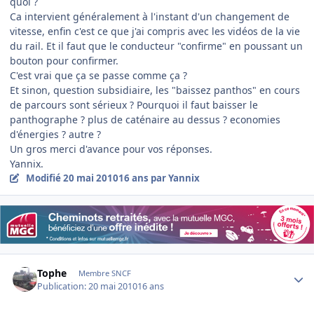
quoi ?
Ca intervient généralement à l'instant d'un changement de
vitesse, enfin c'est ce que j'ai compris avec les vidéos de la vie
du rail. Et il faut que le conducteur "confirme" en poussant un
bouton pour confirmer.
C'est vrai que ça se passe comme ça ?
Et sinon, question subsidiaire, les "baissez panthos" en cours
de parcours sont sérieux ? Pourquoi il faut baisser le
panthographe ? plus de caténaire au dessus ? economies
d'énergies ? autre ?
Un gros merci d'avance pour vos réponses.
Yannix.
Modifié
20 mai 2010
16 ans
par Yannix
Author stats
Tophe
Membre SNCF
Publication:
20 mai 2010
16 ans