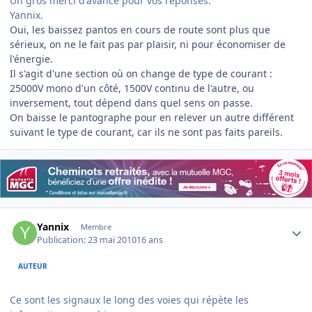
Un gros merci d'avance pour vos réponses.
Yannix.
Oui, les baissez pantos en cours de route sont plus que
sérieux, on ne le fait pas par plaisir, ni pour économiser de
l'énergie.
Il s'agit d'une section où on change de type de courant :
25000V mono d'un côté, 1500V continu de l'autre, ou
inversement, tout dépend dans quel sens on passe.
On baisse le pantographe pour en relever un autre différent
suivant le type de courant, car ils ne sont pas faits pareils.
Author stats
Yannix
Membre
Publication:
23 mai 2010
16 ans
AUTEUR
Ce sont les signaux le long des voies qui répète les