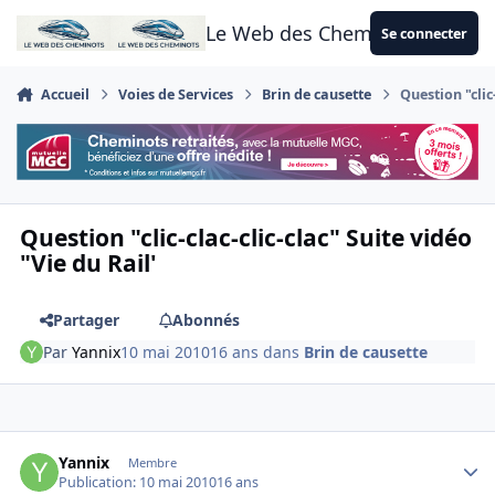
Aller au contenu
Le Web des Cheminots
Se connecter
Accueil
Voies de Services
Brin de causette
Question "clic-
Question "clic-clac-clic-clac" Suite vidéo
"Vie du Rail'
Partager
Abonnés
Par
Yannix
10 mai 2010
16 ans
dans
Brin de causette
Author stats
Yannix
Membre
Publication:
10 mai 2010
16 ans