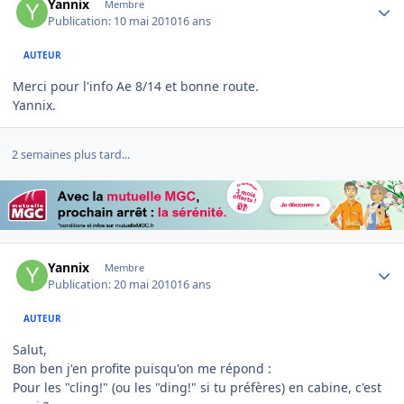
Yannix
Membre
Publication:
10 mai 2010
16 ans
AUTEUR
Merci pour l'info Ae 8/14 et bonne route.
Yannix.
2 semaines plus tard...
Author stats
Yannix
Membre
Publication:
20 mai 2010
16 ans
AUTEUR
Salut,
Bon ben j'en profite puisqu'on me répond :
Pour les "cling!" (ou les "ding!" si tu préfères) en cabine, c'est