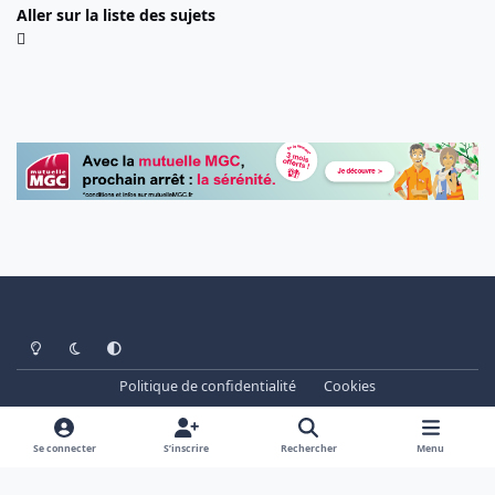
Aller sur la liste des sujets
Light Mode
Dark Mode
System Preference
Politique de confidentialité
Cookies
www.cheminots.net - Forum Libre depuis 2003
Powered by
Invision Community
Se connecter
S’inscrire
Rechercher
Menu