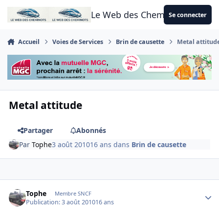
Aller au contenu
Le Web des Cheminots
Se connecter
Accueil
Voies de Services
Brin de causette
Metal attitud
Metal attitude
Partager
Abonnés
Par
Tophe
3 août 2010
16 ans
dans
Brin de causette
Author stats
Tophe
Membre SNCF
Publication:
3 août 2010
16 ans