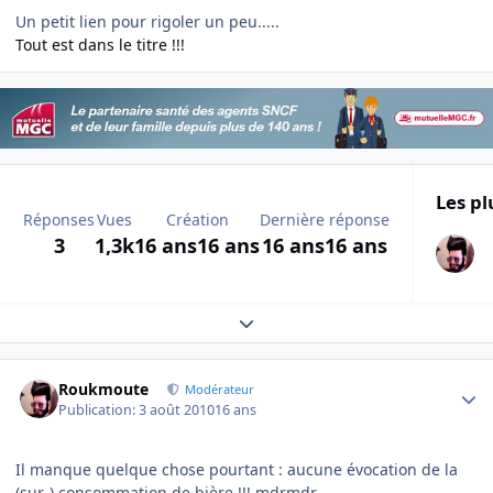
Un petit lien pour rigoler un peu.....
Tout est dans le titre !!!
Les pl
Réponses
Vues
Création
Dernière réponse
3
1,3k
16 ans
16 ans
16 ans
16 ans
Expand topic overview
Author stats
Roukmoute
Modérateur
Publication:
3 août 2010
16 ans
Il manque quelque chose pourtant : aucune évocation de la
(sur-) consommation de bière !!! mdrmdr