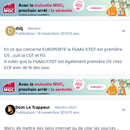
Author stats
didj
Membre
Publication:
18 novembre 2010
15 ans
En ce qui concerne EUROPORTE la FGAAC/CFDT est première
OS , suit la CGT et FO.
A noter que la FGAAC/CFDT est également première OS chez
ECR avec 40 % des voix.
Author stats
Dom Le Trappeur
Membre SNCF
Publication:
18 novembre 2010
15 ans
Merci de mettre des liens internet ou de citer les sources...