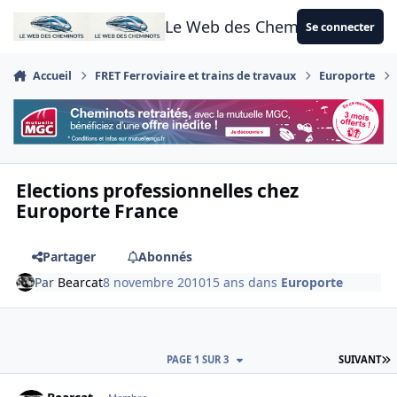
Aller au contenu
Le Web des Cheminots
Se connecter
Accueil
FRET Ferroviaire et trains de travaux
Europorte
Elections professionnelles chez
Europorte France
Partager
Abonnés
Par
Bearcat
8 novembre 2010
15 ans
dans
Europorte
D
PAGE 1 SUR 3
SUIVANT
Author stats