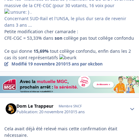
massive de la CFE-CGC (pour 30 votants, 16 voix pour
) .
Concernant SUD-Rail et l'UNSA, le plus dur sera de revenir
dans 3 ans ...
Petite modification cher camarade :
CFE-CGC = 53,33% dans
son
collège pas tout collége confondu
Ce qui donne
15,69%
tout collège confondu, enfin dans les 2
cas ils sont représentatifs
Modifié
19 novembre 2010
15 ans
par okcbon
Author stats
Dom Le Trappeur
Membre SNCF
Publication:
20 novembre 2010
15 ans
Cela avait déjà été relevé mais cette confirmation était
nécessaire.