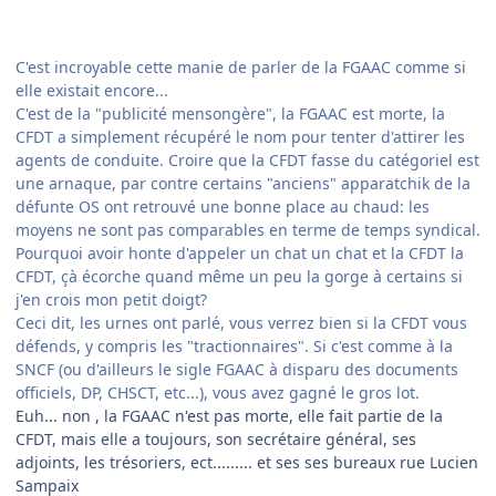
C'est incroyable cette manie de parler de la FGAAC comme si
elle existait encore...
C'est de la "publicité mensongère", la FGAAC est morte, la
CFDT a simplement récupéré le nom pour tenter d'attirer les
agents de conduite. Croire que la CFDT fasse du catégoriel est
une arnaque, par contre certains "anciens" apparatchik de la
défunte OS ont retrouvé une bonne place au chaud: les
moyens ne sont pas comparables en terme de temps syndical.
Pourquoi avoir honte d'appeler un chat un chat et la CFDT la
CFDT, çà écorche quand même un peu la gorge à certains si
j'en crois mon petit doigt?
Ceci dit, les urnes ont parlé, vous verrez bien si la CFDT vous
défends, y compris les "tractionnaires". Si c'est comme à la
SNCF (ou d'ailleurs le sigle FGAAC à disparu des documents
officiels, DP, CHSCT, etc...), vous avez gagné le gros lot.
Euh... non , la FGAAC n'est pas morte, elle fait partie de la
CFDT, mais elle a toujours, son secrétaire général, ses
adjoints, les trésoriers, ect......... et ses ses bureaux rue Lucien
Sampaix