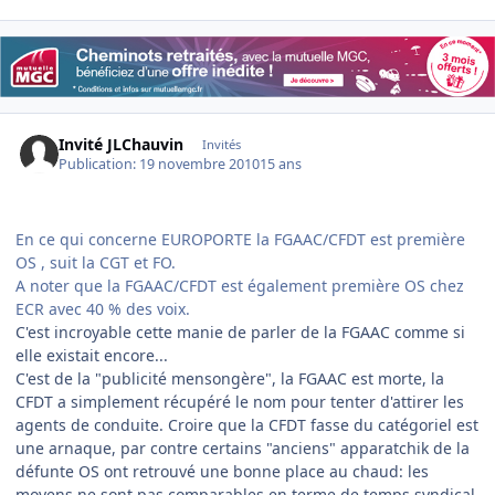
Invité JLChauvin
Invités
Publication:
19 novembre 2010
15 ans
En ce qui concerne EUROPORTE la FGAAC/CFDT est première
OS , suit la CGT et FO.
A noter que la FGAAC/CFDT est également première OS chez
ECR avec 40 % des voix.
C'est incroyable cette manie de parler de la FGAAC comme si
elle existait encore...
C'est de la "publicité mensongère", la FGAAC est morte, la
CFDT a simplement récupéré le nom pour tenter d'attirer les
agents de conduite. Croire que la CFDT fasse du catégoriel est
une arnaque, par contre certains "anciens" apparatchik de la
défunte OS ont retrouvé une bonne place au chaud: les
moyens ne sont pas comparables en terme de temps syndical.