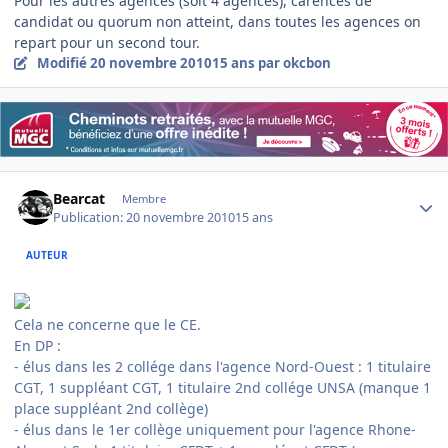
Pour les autres agences (soit 4 agences), carences de
candidat ou quorum non atteint, dans toutes les agences on
repart pour un second tour.
Modifié
20 novembre 2010
15 ans
par okcbon
Author stats
Bearcat
Membre
Publication:
20 novembre 2010
15 ans
AUTEUR
Cela ne concerne que le CE.
En DP :
- élus dans les 2 collége dans l'agence Nord-Ouest : 1 titulaire
CGT, 1 suppléant CGT, 1 titulaire 2nd collége UNSA (manque 1
place suppléant 2nd collège)
- élus dans le 1er collège uniquement pour l'agence Rhone-