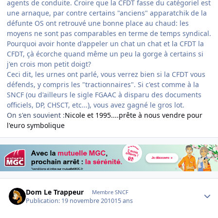
agents de conduite. Croire que la CFDT fasse du catégoriel est
une arnaque, par contre certains "anciens" apparatchik de la
défunte OS ont retrouvé une bonne place au chaud: les
moyens ne sont pas comparables en terme de temps syndical.
Pourquoi avoir honte d'appeler un chat un chat et la CFDT la
CFDT, çà écorche quand même un peu la gorge à certains si
j'en crois mon petit doigt?
Ceci dit, les urnes ont parlé, vous verrez bien si la CFDT vous
défends, y compris les "tractionnaires". Si c'est comme à la
SNCF (ou d'ailleurs le sigle FGAAC à disparu des documents
officiels, DP, CHSCT, etc...), vous avez gagné le gros lot.
On s'en souvient :
Nicole et 1995....prête à nous vendre pour
l'euro symbolique
Author stats
Dom Le Trappeur
Membre SNCF
Publication:
19 novembre 2010
15 ans