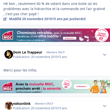
Hé ben , seulement 60 % de votant dans une boite où les
problèmes avec la hiérarchie et la commande ont l'air gratiné
, c'est pas cher payé !
Modifié
20 novembre 2010
15 ans
par JusDerAtS
Author stats
Dom Le Trappeur
Membre SNCF
Publication:
20 novembre 2010
15 ans
Merci pour les infos.
Author stats
nelsonlink
Membre SNCF
Publication:
20 novembre 2010
15 ans