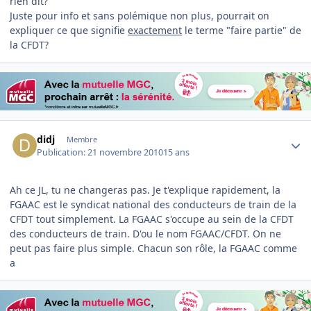
rien dit?
Juste pour info et sans polémique non plus, pourrait on
expliquer ce que signifie
exactement
le terme "faire partie" de
la CFDT?
Author stats
didj
Membre
Publication:
21 novembre 2010
15 ans
Ah ce JL, tu ne changeras pas. Je t'explique rapidement, la
FGAAC est le syndicat national des conducteurs de train de la
CFDT tout simplement. La FGAAC s'occupe au sein de la CFDT
des conducteurs de train. D'ou le nom FGAAC/CFDT. On ne
peut pas faire plus simple. Chacun son rôle, la FGAAC comme
a