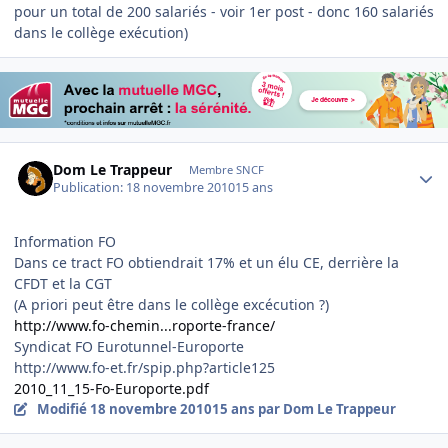
pour un total de 200 salariés - voir 1er post - donc 160 salariés
dans le collège exécution)
Author stats
Dom Le Trappeur
Membre SNCF
Publication:
18 novembre 2010
15 ans
Information FO
Dans ce tract FO obtiendrait 17% et un élu CE, derrière la
CFDT et la CGT
(A priori peut être dans le collège excécution ?)
http://www.fo-chemin...roporte-france/
Syndicat FO Eurotunnel-Europorte
http://www.fo-et.fr/spip.php?article125
2010_11_15-Fo-Europorte.pdf
Modifié
18 novembre 2010
15 ans
par Dom Le Trappeur