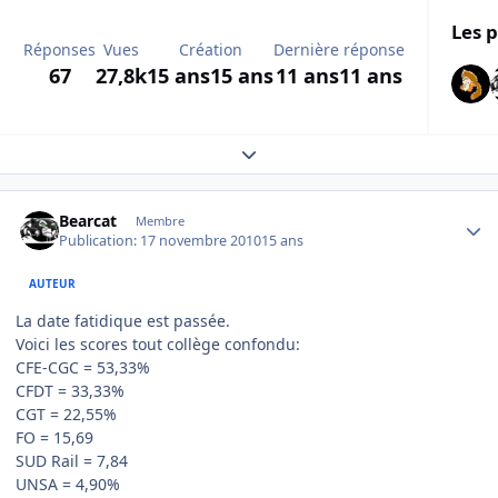
Les p
Réponses
Vues
Création
Dernière réponse
67
27,8k
15 ans
15 ans
11 ans
11 ans
Expand topic overview
Author stats
Bearcat
Membre
Publication:
17 novembre 2010
15 ans
AUTEUR
La date fatidique est passée.
Voici les scores tout collège confondu:
CFE-CGC = 53,33%
CFDT = 33,33%
CGT = 22,55%
FO = 15,69
SUD Rail = 7,84
UNSA = 4,90%