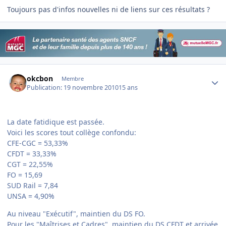
Toujours pas d'infos nouvelles ni de liens sur ces résultats ?
Author stats
okcbon
Membre
Publication:
19 novembre 2010
15 ans
La date fatidique est passée.
Voici les scores tout collège confondu:
CFE-CGC = 53,33%
CFDT = 33,33%
CGT = 22,55%
FO = 15,69
SUD Rail = 7,84
UNSA = 4,90%
Au niveau "Exécutif", maintien du DS FO.
Pour les "Maîtrises et Cadres", maintien du DS CFDT et arrivée