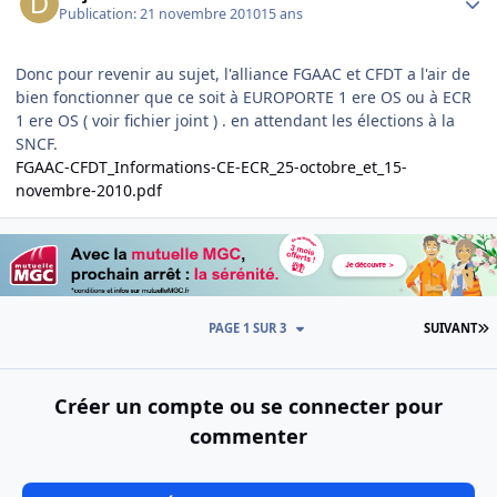
Publication:
21 novembre 2010
15 ans
Donc pour revenir au sujet, l'alliance FGAAC et CFDT a l'air de
bien fonctionner que ce soit à EUROPORTE 1 ere OS ou à ECR
1 ere OS ( voir fichier joint ) . en attendant les élections à la
SNCF.
FGAAC-CFDT_Informations-CE-ECR_25-octobre_et_15-
novembre-2010.pdf
D
PAGE 1 SUR 3
SUIVANT
Créer un compte ou se connecter pour
commenter