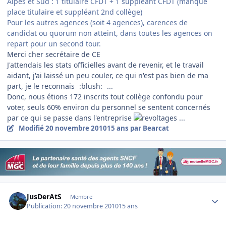
Alpes et Sud : 1 titulaire CFDT + 1 suppléant CFDT (manque
place titulaire et suppléant 2nd collège)
Pour les autres agences (soit 4 agences), carences de
candidat ou quorum non atteint, dans toutes les agences on
repart pour un second tour.
Merci cher secrétaire de CE
J'attendais les stats officielles avant de revenir, et le travail
aidant,
j'ai laissé un peu couler, ce qui n'est pas bien de ma
part, je le reconnais
:blush:
...
Donc, nous étions 172 inscrits tout collège confondu pour
voter, seuls 60% environ du personnel se sentent concernés
par ce qui se passe dans l'entreprise
...
Modifié
20 novembre 2010
15 ans
par Bearcat
Author stats
JusDerAtS
Membre
Publication:
20 novembre 2010
15 ans