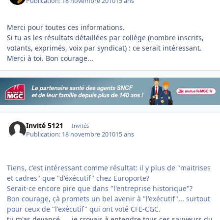
Publication:
18 novembre 2010
15 ans
Merci pour toutes ces informations.
Si tu as les résultats détaillées par collège (nombre inscrits,
votants, exprimés, voix par syndicat) : ce serait intéressant.
Merci à toi. Bon courage...
Invité 5121
Invités
Publication:
18 novembre 2010
15 ans
Tiens, c'est intéressant comme résultat: il y plus de "maitrises
et cadres" que "d'éxécutif" chez Europorte?
Serait-ce encore pire que dans "l'entreprise historique"?
Bon courage, çà promets un bel avenir à "l'exécutif"... surtout
pour ceux de "l'exécutif" qui ont voté CFE-CGC.
tu m'as devancé .... je croyais à entendre tous ces sauveurs du