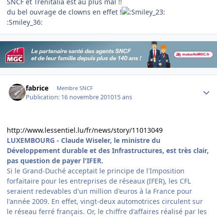
SNCF et Trenitalia est au plus mal !!
du bel ouvrage de clowns en effet !
:Smiley_36:
Author stats
fabrice
Membre SNCF
Publication:
16 novembre 2010
15 ans
http://www.lessentiel.lu/fr/news/story/11013049
LUXEMBOURG - Claude Wiseler, le ministre du
Développement durable et des Infrastructures, est très clair,
pas question de payer l'IFER.
Si le Grand-Duché acceptait le principe de l'Imposition
forfaitaire pour les entreprises de réseaux (IFER), les CFL
seraient redevables d'un million d'euros à la France pour
l'année 2009. En effet, vingt-deux automotrices circulent sur
le réseau ferré français. Or, le chiffre d'affaires réalisé par les