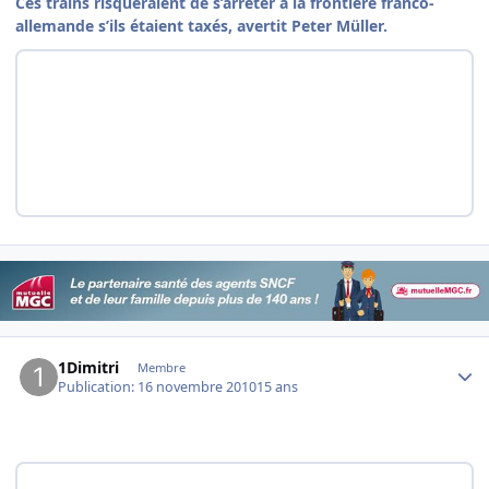
Ces trains risqueraient de s’arrêter à la frontière franco-
allemande s’ils étaient taxés, avertit Peter Müller.
Author stats
1Dimitri
Membre
Publication:
16 novembre 2010
15 ans