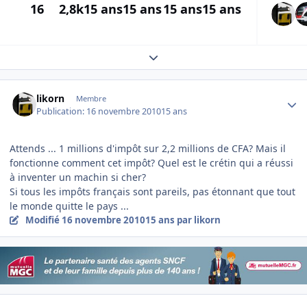
16
2,8k
15 ans
15 ans
15 ans
15 ans
Expand topic overview
Author stats
likorn
Membre
Publication:
16 novembre 2010
15 ans
Attends ... 1 millions d'impôt sur 2,2 millions de CFA? Mais il
fonctionne comment cet impôt? Quel est le crétin qui a réussi
à inventer un machin si cher?
Si tous les impôts français sont pareils, pas étonnant que tout
le monde quitte le pays ...
Modifié
16 novembre 2010
15 ans
par likorn
Author stats