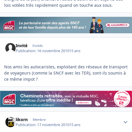
lois votées très rapidement quand on touche aux sous.
Invité
Invités
Publication:
16 novembre 2010
15 ans
Nos amis les autocaristes, exploitant des réseaux de transport
de voyageurs (comme la SNCF avec les TER), sont-ils soumis à
ce même impot ?
Author stats
likorn
Membre
Publication:
17 novembre 2010
15 ans