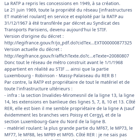
La RATP a repris les concessions en 1949, à sa création.
Le 21 juin 1969, toute la propriété du réseau [infrastructures
ET matériel roulant] en service et exploité par la RATP au
31/12/1967 à été transférée par décret au Syndicat des
Transports Parisiens, devenu aujourd'hui le STIF.
Version d'origine du décret :
http://legifrance.gouv.fr/jo_pdf.do?cidTex...EXT000000877325
Version actuelle du décret :
http://legifrance.gouv.fr/affichTexte.do?c...eTexte=20080807
Donc tout le réseau de métro construit avant le 1/1/1968
appartient en réalité au STIF ... ainsi que la partie
Luxembourg - Robinson - Massy-Palaiseau du RER B !
Par contre, la RATP est propriétaire de tout le matériel et de
toute l'infrastructure ultérieurs :
- infra : la section Invalides-Miromesnil de la ligne 13, la ligne
14, les extensions en banlieue des lignes 5, 7, 8, 10 et 13. Côté
RER, elle est bien il me semble propriétaire de la ligne A (sauf
évidemment les branches vers Poissy et Cergy), et de la
section Luxembourg-Gare du Nord de la ligne B.
- matériel roulant: la plus grande partie du MF67, le MP73, le
MF77, le MF88, les MP89 et MF05. Côté RER : je ne sais pas