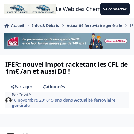
Aller au contenu
Le Web des Cheminots
Se connecter
Accueil
Infos & Débats
Actualité ferroviaire générale
IF
IFER: nouvel impot racketant les CFL de
1m€ /an et aussi DB !
Partager
Abonnés
Par
Invité
16 novembre 2010
15 ans
dans
Actualité ferroviaire
générale