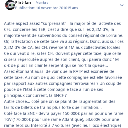
Flirt-fan
Membre
Publication:
16 novembre 2010
15 ans
Autre aspect assez "surprenant" : la majorité de l'activité des
CFL concerne les TER, c'est à dire que sur les 2,2M d'€, la
majorité vient de subventions du conseil régional de Lorraine.
Or, l'affectation de cette taxe va aux régions. Donc, aux sur ces
2,2M d'€ de CA, les CFL reversent 1M aux collectivités locales !
Ce qui veut dire, si les CFL doivent payer cette taxe, que celle
ci sera répercutée auprès de son client, qui paiera donc 1M
d'€ de plus ! En clair le serpent qui se mort la queue...
Assez étonnant aussi de voir que la RATP est exonérée de
cette taxe. Au nom de quoi cette compagnie est elle favorisée
par rapport aux autres compagnies ferroviaires ? Un coup de
pouce de l'Etat à cette compagnie face à l'un de ses
principaux concurrent, la SNCF ?
Autre chose... coté pile on se plaint de l'augmentation des
tarifs de billets de trains plus forte que l'inflation...
Coté face la SNCF devra payer 150.000€ par an pour une rame
TGV (170.000€ pour une rame Atlantique), 53.600€ pour une
rame Teoz ou Intercité à 7 voitures (avec leur loco électrique)