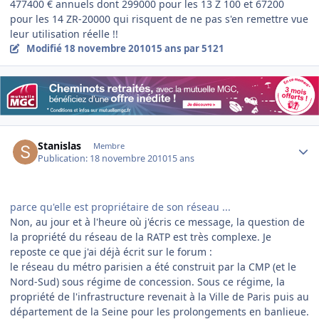
477400 € annuels dont 299000 pour les 13 Z 100 et 67200
pour les 14 ZR-20000 qui risquent de ne pas s'en remettre vue
leur utilisation réelle !!
Modifié
18 novembre 2010
15 ans
par 5121
Author stats
Stanislas
Membre
Publication:
18 novembre 2010
15 ans
parce qu'elle est propriétaire de son réseau ...
Non, au jour et à l'heure où j'écris ce message, la question de
la propriété du réseau de la RATP est très complexe. Je
reposte ce que j'ai déjà écrit sur le forum :
le réseau du métro parisien a été construit par la CMP (et le
Nord-Sud) sous régime de concession. Sous ce régime, la
propriété de l'infrastructure revenait à la Ville de Paris puis au
département de la Seine pour les prolongements en banlieue.