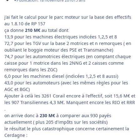
Publication:
18 novembre 2010
15 ans
j'ai fait le calcul pour le parc moteur sur la base des effectifs
au 1.8.10 de RP 157
ça donne
210 M€
au total dont
13,9 pour les machines électriques indicées 1,2,5 et 8
72,7 pour les TGV sur la base 2 motrices et n remorques ( en
oubliant le boggie moteur des PSE et Transmanche)
74,7 pour les automotrices électriques (en comptant chaque
caisse pour 1 motrice dans les 2NNG et 2 caisses comme
remorques dans les ZGC)
6,0 pour les machines diesel (indicées 1,2,5 et 8 aussi)
43,0 pour les automoteurs (avec les mêmes règles pour les
AGC et BGC)
Ajouter à celà les 3261 Corail encore à l'effectif, soit 15,6 M€ et
les 907 Transiliennes 4,3 M€. Manquent encore les RIO et RRR
.
on arrive donc à
230 M€
à comparer aux 930 payés
actuellement ( plus 205 d'impôts sur les sociétés)
le résultat le plus catastrophique concerne certainement la
Cerdagne :