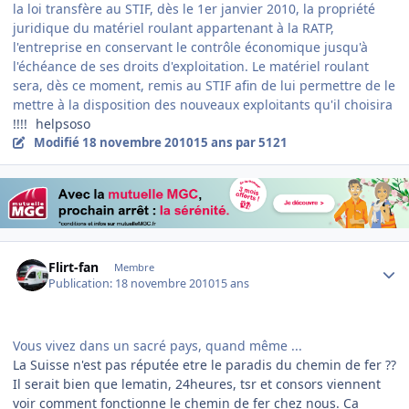
la loi transfère au STIF, dès le 1er janvier 2010, la propriété
juridique du matériel roulant appartenant à la RATP,
l'entreprise en conservant le contrôle économique jusqu'à
l'échéance de ses droits d'exploitation. Le matériel roulant
sera, dès ce moment, remis au STIF afin de lui permettre de le
mettre à la disposition des nouveaux exploitants qu'il choisira
!!!!
helpsoso
Modifié
18 novembre 2010
15 ans
par 5121
Author stats
Flirt-fan
Membre
Publication:
18 novembre 2010
15 ans
Vous vivez dans un sacré pays, quand même ...
La Suisse n'est pas réputée etre le paradis du chemin de fer ??
Il serait bien que lematin, 24heures, tsr et consors viennent
voir comment fonctionne le chemin de fer chez nous. Ca