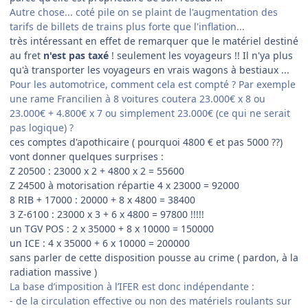
Autre chose... coté pile on se plaint de l'augmentation des
tarifs de billets de trains plus forte que l'inflation...
très intéressant en effet de remarquer que le matériel destiné
au fret
n'est pas taxé
! seulement les voyageurs !! Il n'ya plus
qu'à transporter les voyageurs en vrais wagons à bestiaux ...
Pour les automotrice, comment cela est compté ? Par exemple
une rame Francilien à 8 voitures coutera 23.000€ x 8 ou
23.000€ + 4.800€ x 7 ou simplement 23.000€ (ce qui ne serait
pas logique) ?
ces comptes d'apothicaire ( pourquoi 4800 € et pas 5000 ??)
vont donner quelques surprises :
Z 20500 : 23000 x 2 + 4800 x 2 = 55600
Z 24500 à motorisation répartie 4 x 23000 = 92000
8 RIB + 17000 : 20000 + 8 x 4800 = 38400
3 Z-6100 : 23000 x 3 + 6 x 4800 = 97800 !!!!!
un TGV POS : 2 x 35000 + 8 x 10000 = 150000
un ICE : 4 x 35000 + 6 x 10000 = 200000
sans parler de cette disposition pousse au crime ( pardon, à la
radiation massive )
La base d’imposition à l’IFER est donc indépendante :
- de la circulation effective ou non des matériels roulants sur