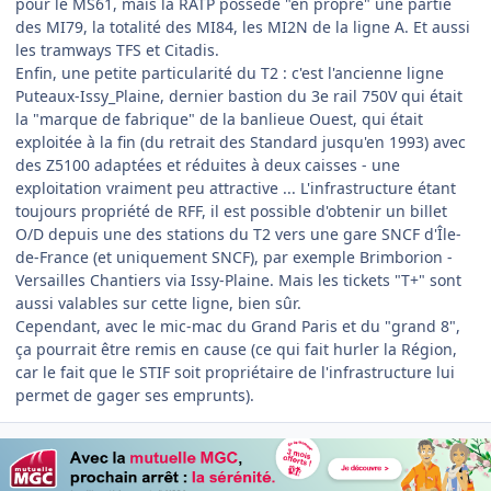
pour le MS61, mais la RATP possède "en propre" une partie
des MI79, la totalité des MI84, les MI2N de la ligne A. Et aussi
les tramways TFS et Citadis.
Enfin, une petite particularité du T2 : c'est l'ancienne ligne
Puteaux-Issy_Plaine, dernier bastion du 3e rail 750V qui était
la "marque de fabrique" de la banlieue Ouest, qui était
exploitée à la fin (du retrait des Standard jusqu'en 1993) avec
des Z5100 adaptées et réduites à deux caisses - une
exploitation vraiment peu attractive ... L'infrastructure étant
toujours propriété de RFF, il est possible d'obtenir un billet
O/D depuis une des stations du T2 vers une gare SNCF d'Île-
de-France (et uniquement SNCF), par exemple Brimborion -
Versailles Chantiers via Issy-Plaine. Mais les tickets "T+" sont
aussi valables sur cette ligne, bien sûr.
Cependant, avec le mic-mac du Grand Paris et du "grand 8",
ça pourrait être remis en cause (ce qui fait hurler la Région,
car le fait que le STIF soit propriétaire de l'infrastructure lui
permet de gager ses emprunts).