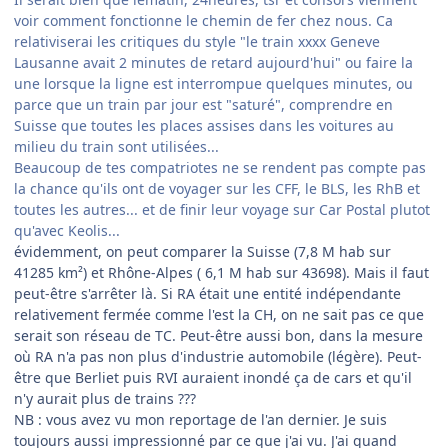
voir comment fonctionne le chemin de fer chez nous. Ca
relativiserai les critiques du style "le train xxxx Geneve
Lausanne avait 2 minutes de retard aujourd'hui" ou faire la
une lorsque la ligne est interrompue quelques minutes, ou
parce que un train par jour est "saturé", comprendre en
Suisse que toutes les places assises dans les voitures au
milieu du train sont utilisées...
Beaucoup de tes compatriotes ne se rendent pas compte pas
la chance qu'ils ont de voyager sur les CFF, le BLS, les RhB et
toutes les autres... et de finir leur voyage sur Car Postal plutot
qu'avec Keolis...
évidemment, on peut comparer la Suisse (7,8 M hab sur
41285 km²) et Rhône-Alpes ( 6,1 M hab sur 43698). Mais il faut
peut-être s'arrêter là. Si RA était une entité indépendante
relativement fermée comme l'est la CH, on ne sait pas ce que
serait son réseau de TC. Peut-être aussi bon, dans la mesure
où RA n'a pas non plus d'industrie automobile (légère). Peut-
être que Berliet puis RVI auraient inondé ça de cars et qu'il
n'y aurait plus de trains ???
NB : vous avez vu mon reportage de l'an dernier. Je suis
toujours aussi impressionné par ce que j'ai vu. J'ai quand