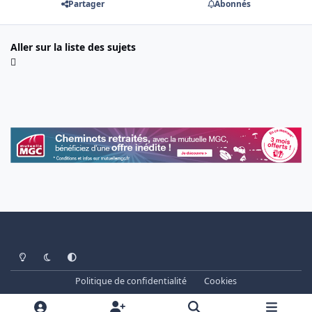
Partager
Abonnés
Aller sur la liste des sujets
Light Mode
Dark Mode
System Preference
Politique de confidentialité
Cookies
www.cheminots.net - Forum Libre depuis 2003
Powered by
Invision Community