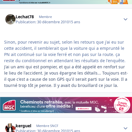
Author stats
Lechat78
Membre
Publication:
30 décembre 2010
15 ans
Sinon, pour revenir au sujet, selon les retours que j'ai eu sur
cette accident, il semblerait que la voiture qui a emprunté le
PN ait continué sur la voie ferré et non pas sur la route. ça
reste du conditionnel en attendant les résultats de l'enquête.
J'ai un ami qui est pompier, et qui a été appelé en renfort sur
le lieu de l'accident. Je vous épargne les détails... Toujours est-
il que c'est a cause de son GPS qu'il serait parti sur la voie. Il a
tourné trop tôt je pense. Il y avait du brouillard ce jour la.
Author stats
kerguel
Membre SNCF
Publication:
30 décembre 2010
15 ans