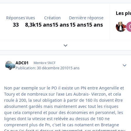
Les pl
Réponses
Vues
Création
Dernière réponse
33
8,3k
15 ans
15 ans
15 ans
15 ans
Expand topic overview
Author stats
ADC01
Membre SNCF
Publication:
30 décembre 2010
15 ans
Non par exemple sur le PO il existe un PN entre Angerville et
Toury et de nombreux sur l'axe Les Aubrais- Vierzon, et cela
roule à 200, la seul obligation à partir de 160 ils doivent être
absolument gardés mais maintenent avec tout les risques
que cela comprend et pour des économies en personnel, les
lignes dont la vitesse est relévée au dessus de 160 ne
comprenent plus de Pn, c'set le cas notament en Bretagne
Ce que j'ai écrit ci dessus est imcomplet, car evidemment pou