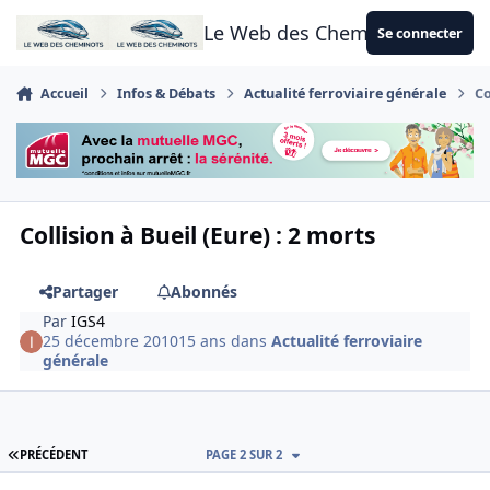
Aller au contenu
Le Web des Cheminots
Se connecter
Accueil
Infos & Débats
Actualité ferroviaire générale
Co
Collision à Bueil (Eure) : 2 morts
Partager
Abonnés
Par
IGS4
25 décembre 2010
15 ans
dans
Actualité ferroviaire
générale
PREMIÈRE PAGE
PRÉCÉDENT
PAGE 2 SUR 2
Author stats