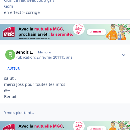
Ouh ça fait beaucoup ça !
Gom
en effect > corrigé
Author stats
Benoit L.
Membre
Publication:
27 février 2011
15 ans
AUTEUR
salut ,
merci Joss pour toutes tes infos
@+
Benoit
9 mois plus tard...