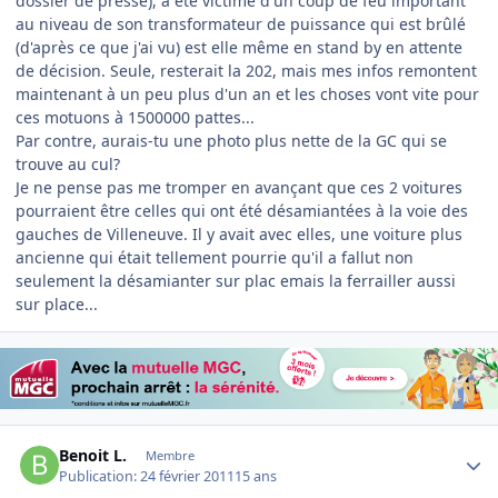
dossier de presse), a été victime d'un coup de feu important
au niveau de son transformateur de puissance qui est brûlé
(d'après ce que j'ai vu) est elle même en stand by en attente
de décision. Seule, resterait la 202, mais mes infos remontent
maintenant à un peu plus d'un an et les choses vont vite pour
ces motuons à 1500000 pattes...
Par contre, aurais-tu une photo plus nette de la GC qui se
trouve au cul?
Je ne pense pas me tromper en avançant que ces 2 voitures
pourraient être celles qui ont été désamiantées à la voie des
gauches de Villeneuve. Il y avait avec elles, une voiture plus
ancienne qui était tellement pourrie qu'il a fallut non
seulement la désamianter sur plac emais la ferrailler aussi
sur place...
Author stats
Benoit L.
Membre
Publication:
24 février 2011
15 ans