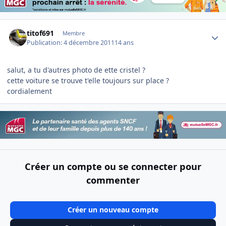
Author stats
titof691
Membre
Publication:
4 décembre 2011
14 ans
salut, a tu d'autres photo de ette cristel ?
cette voiture se trouve t'elle toujours sur place ?
cordialement
Créer un compte ou se connecter pour
commenter
Créer un nouveau compte