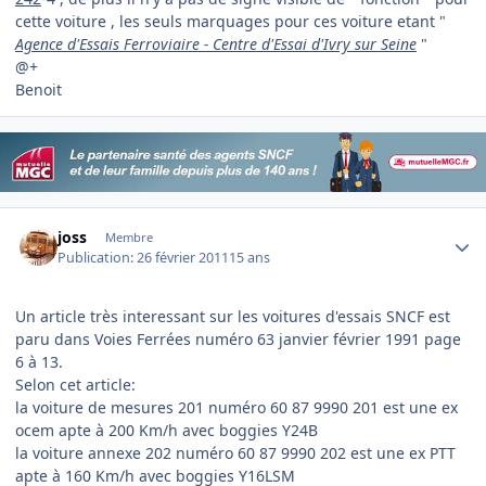
cette voiture , les seuls marquages pour ces voiture etant "
Agence d'Essais Ferroviaire - Centre d'Essai d'Ivry sur Seine
"
@+
Benoit
Author stats
joss
Membre
Publication:
26 février 2011
15 ans
Un article très interessant sur les voitures d'essais SNCF est
paru dans Voies Ferrées numéro 63 janvier février 1991 page
6 à 13.
Selon cet article:
la voiture de mesures 201 numéro 60 87 9990 201 est une ex
ocem apte à 200 Km/h avec boggies Y24B
la voiture annexe 202 numéro 60 87 9990 202 est une ex PTT
apte à 160 Km/h avec boggies Y16LSM