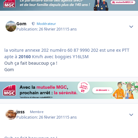
Author stats
Gom
Modérateur
Publication:
26 février 2011
15 ans
la voiture annexe 202 numéro 60 87 9990 202 est une ex PTT
apte à
20160
Km/h avec boggies Y16LSM
Ouh ça fait beaucoup ça !
Gom
Author stats
joss
Membre
Publication:
26 février 2011
15 ans