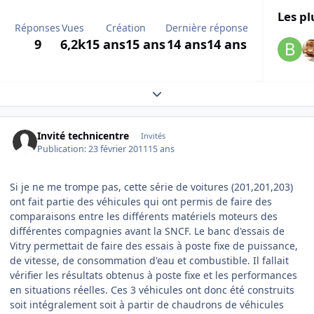
Les pl
Réponses
Vues
Création
Dernière réponse
9
6,2k
15 ans
15 ans
14 ans
14 ans
Expand topic overview
Invité technicentre
Invités
Publication:
23 février 2011
15 ans
Si je ne me trompe pas, cette série de voitures (201,201,203)
ont fait partie des véhicules qui ont permis de faire des
comparaisons entre les différents matériels moteurs des
différentes compagnies avant la SNCF. Le banc d'essais de
Vitry permettait de faire des essais à poste fixe de puissance,
de vitesse, de consommation d'eau et combustible. Il fallait
vérifier les résultats obtenus à poste fixe et les performances
en situations réelles. Ces 3 véhicules ont donc été construits
soit intégralement soit à partir de chaudrons de véhicules