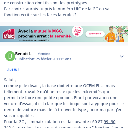
de construction dont ils sont les prototypes...
Par contre, aurais-tu pris le numéro UIC de la GC ou sa
fonction écrite sur les faces latérales?...
Author stats
Benoit L.
Membre
Publication:
25 février 2011
15 ans
AUTEUR
Salut ,
comme je le disait , la base doit etre une OCEM FL ... mais
tellement travaillé qu'il ne reste que les extrémités qui
permet de faire une petite opinion . Etant par vocation une
voiture d'essai , il est clair que les bogie sont atypique pour ce
genre de voiture mais de là trouver le type , pour ma part j'en
suis incapable .
Pour la GC , l'immatriculation est la suivante : 60 87
99 -90
242
-4 , de plus il n'y a pas de signe visible de " fonction " pour