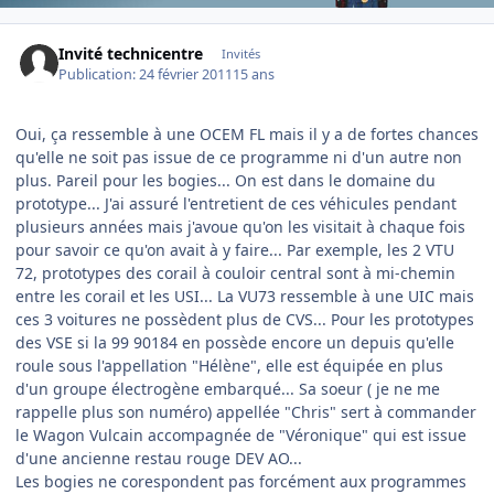
Invité technicentre
Invités
Publication:
24 février 2011
15 ans
Oui, ça ressemble à une OCEM FL mais il y a de fortes chances
qu'elle ne soit pas issue de ce programme ni d'un autre non
plus. Pareil pour les bogies... On est dans le domaine du
prototype... J'ai assuré l'entretient de ces véhicules pendant
plusieurs années mais j'avoue qu'on les visitait à chaque fois
pour savoir ce qu'on avait à y faire... Par exemple, les 2 VTU
72, prototypes des corail à couloir central sont à mi-chemin
entre les corail et les USI... La VU73 ressemble à une UIC mais
ces 3 voitures ne possèdent plus de CVS... Pour les prototypes
des VSE si la 99 90184 en possède encore un depuis qu'elle
roule sous l'appellation "Hélène", elle est équipée en plus
d'un groupe électrogène embarqué... Sa soeur ( je ne me
rappelle plus son numéro) appellée "Chris" sert à commander
le Wagon Vulcain accompagnée de "Véronique" qui est issue
d'une ancienne restau rouge DEV AO...
Les bogies ne corespondent pas forcément aux programmes