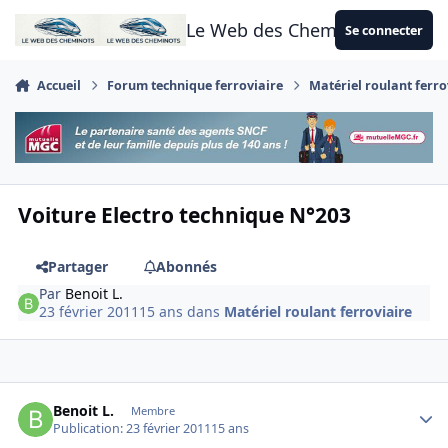
Aller au contenu
Le Web des Cheminots
Se connecter
Accueil
Forum technique ferroviaire
Matériel roulant ferro
Voiture Electro technique N°203
Partager
Abonnés
Par
Benoit L.
23 février 2011
15 ans
dans
Matériel roulant ferroviaire
Author stats
Benoit L.
Membre
Publication:
23 février 2011
15 ans