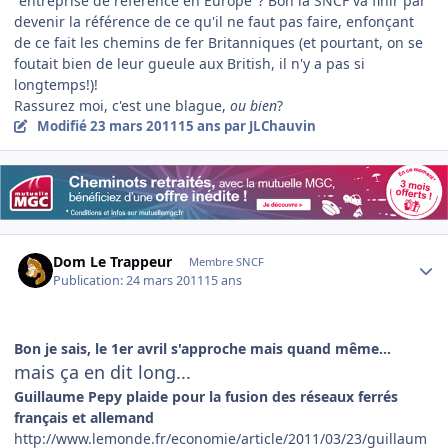
"entreprise de référence en Europe"? Bon la SNCF va finir par
devenir la référence de ce qu'il ne faut pas faire, enfonçant
de ce fait les chemins de fer Britanniques (et pourtant, on se
foutait bien de leur gueule aux British, il n'y a pas si
longtemps!)!
Rassurez moi, c'est une blague,
ou bien
?
Modifié
23 mars 2011
15 ans
par JLChauvin
Author stats
Dom Le Trappeur
Membre SNCF
Publication:
24 mars 2011
15 ans
Bon je sais, le 1er avril s'approche mais quand même...
mais ça en dit long...
Guillaume Pepy plaide pour la fusion des réseaux ferrés
français et allemand
http://www.lemonde.fr/economie/article/2011/03/23/guillaum