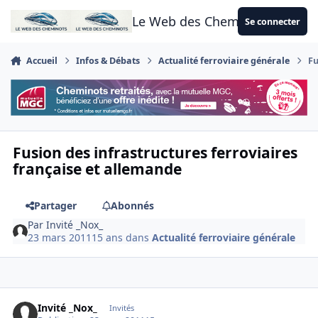
Aller au contenu
Le Web des Cheminots
Se connecter
Accueil
Infos & Débats
Actualité ferroviaire générale
Fu
Fusion des infrastructures ferroviaires
française et allemande
Partager
Abonnés
Par
Invité _Nox_
23 mars 2011
15 ans
dans
Actualité ferroviaire générale
Invité _Nox_
Invités