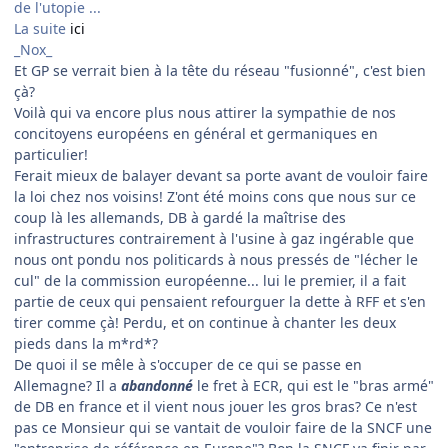
de l'utopie ...
La suite
ici
_Nox_
Et GP se verrait bien à la tête du réseau "fusionné", c'est bien
çà?
Voilà qui va encore plus nous attirer la sympathie de nos
concitoyens européens en général et germaniques en
particulier!
Ferait mieux de balayer devant sa porte avant de vouloir faire
la loi chez nos voisins! Z'ont été moins cons que nous sur ce
coup là les allemands, DB à gardé la maîtrise des
infrastructures contrairement à l'usine à gaz ingérable que
nous ont pondu nos politicards à nous pressés de "lécher le
cul" de la commission européenne... lui le premier, il a fait
partie de ceux qui pensaient refourguer la dette à RFF et s'en
tirer comme çà! Perdu, et on continue à chanter les deux
pieds dans la m*rd*?
De quoi il se mêle à s'occuper de ce qui se passe en
Allemagne? Il a
abandonné
le fret à ECR, qui est le "bras armé"
de DB en france et il vient nous jouer les gros bras? Ce n'est
pas ce Monsieur qui se vantait de vouloir faire de la SNCF une