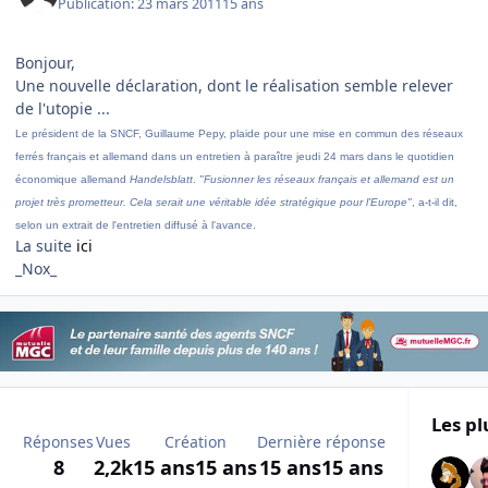
Publication:
23 mars 2011
15 ans
Bonjour,
Une nouvelle déclaration, dont le réalisation semble relever
de l'utopie ...
Le président de la SNCF, Guillaume Pepy, plaide pour une mise en commun des réseaux
ferrés français et allemand dans un entretien à paraître jeudi 24 mars dans le quotidien
économique allemand
Handelsblatt
.
"Fusionner les réseaux français et allemand est un
projet très prometteur. Cela serait une véritable idée stratégique pour l'Europe"
, a-t-il dit,
selon un extrait de l'entretien diffusé à l'avance.
La suite
ici
_Nox_
Les pl
Réponses
Vues
Création
Dernière réponse
8
2,2k
15 ans
15 ans
15 ans
15 ans