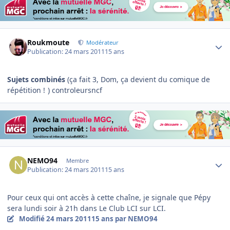
Author stats
Roukmoute
Modérateur
Publication:
24 mars 2011
15 ans
Sujets combinés
(ça fait 3, Dom, ça devient du comique de
répétition !
) controleursncf
Author stats
NEMO94
Membre
Publication:
24 mars 2011
15 ans
Pour ceux qui ont accès à cette chaîne, je signale que Pépy
sera lundi soir à 21h dans Le Club LCI sur LCI.
Modifié
24 mars 2011
15 ans
par NEMO94