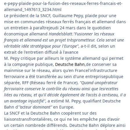
e-pepy-plaide-pour-la-fusion-des-reseaux-ferres-francais-et-
allemand_1497613_3234.html
Le président de la SNCF, Guillaume Pepy, plaide pour une
mise en commundes réseaux ferrés français et allemand dans
un entretien à paraîtrejeudi 24 mars dans le quotidien
économique allemand
Handelsblatt
.
"Fusionner les réseaux
français et allemand est un projet trèsprometteur. Cela serait une
véritable idée stratégique pour l'Europe"
, a-t-il dit, selon un
extrait de l'entretien diffusé à l'avance
M. Pepy critique par ailleurs le système allemand qui permet
à la compagnie publique,
Deutsche Bahn
,de conserver sa
mainmise sur le réseau, alors qu'en Francel'infrastructure
ferroviaire a été transférée au sein d'une entreprisepublique
séparée, RFF (Réseau ferré de France).
"Quand unopérateur
ferroviaire conserve le contrôle du réseau ainsi que lesrecettes
liées au réseau, et qu'il décide également de l'accès à ceréseau, il a
un avantage injustifié"
, a estimé M. Pepy, qualifiant Deutsche
Bahn d'
"acteur dominant"
en Europe.
La SNCF et la Deutsche Bahn coopèrent sur des
liaisonstransfrontalières, ce qui ne les empêche pas d'avoir
un certain nombrede différends. Deutsche Bahn déplore ainsi