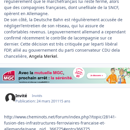
régulièrement que le marchéfrançais lui reste fermé, alors
que des compagnies françaises, dont unefiliale de la SNCF,
opèrent en Allemagne.
De son côté, la Deutsche Bahn est régulièrement accusée de
négligerl'entretien de son réseau, qui lui assure de
confortables revenus. Legouvernement allemand a cependant
confirmé récemment le contrôle de lacompagnie sur ce
dernier. Cette décision est très critiquée par leparti libéral
FDP, allié au gouvernement du parti conservateur CDU dela
chancelière,
Angela Merkel
.
Invité
Invités
Publication:
24 mars 2011
15 ans
http://www.cheminots.net/forum/index.php?/topic/28141-
fusion-des-infrastructures-ferroviaires-francaise-et-
allemande/page__pid__366775#entry366775