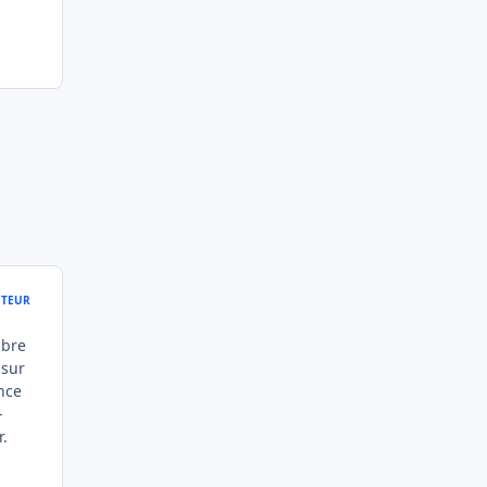
TEUR
mbre
 sur
nce
-
.