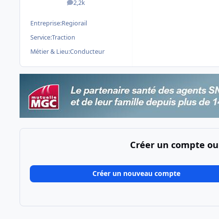
2,2k
messages
Entreprise:
Regiorail
Service:
Traction
Métier & Lieu:
Conducteur
Créer un compte ou
Créer un nouveau compte