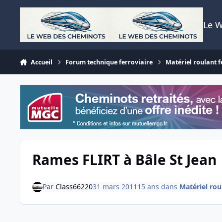
Aller au contenu
Le 
Accueil
Forum technique ferroviaire
Matériel roulant f
Rames FLIRT à Bâle St Jean
Par
Class66220
31 mars 2011
15 ans
dans
Matériel rou