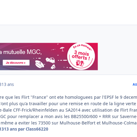
3
13 ans
AU
re que les Flirt "France" ont ete homologuees par l'EPSF le 9 dece
'ont plus qu'a travailler pour une remise en route de la ligne verte
-Bale CFF-Frick/Rheinfelden au SA2014 avec utilisation de Flirt Fra
s ZGC pour remplacer a mon avis les BB25500/600 + RRR sur Saverne
 même a eviter les 73500 sur Mulhouse-Belfort et Mulhouse-Colmar
13
13 ans
par Class66220