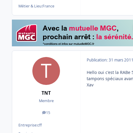
Métier & Lieu:
France
Publication:
31 mars 201
Hello oui c'est la RABe
tampons spéciaux avant
Xav
TNT
Membre
15
messages
Entreprise:
cff