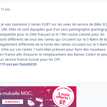
1
15 ans
je vois stationné 2 rames FLIRT sur les voies de service de Bâle St 
n UM. Elles ne sont équipées que d'un seul pantographe (pantogr
compatible pour le 25kV français et le 15kV suisse comme pour les
 sont différents de ceux des rames qui circulent sur le S-Bahn de B
t également différente de la livrée des rames circulant sur le S-Bah
s infos sur ces rames ? Sont-elles prévues pour faire des nouveaux
en France afin d'assurer le remplacement des Rames Colibri et peu
un service France-Suisse pour les CFF.
11
15 ans
par Class66220