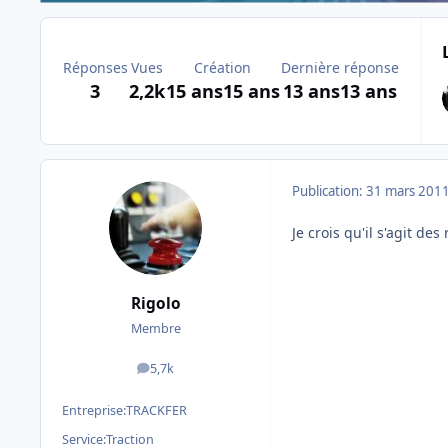
Réponses
Vues
Création
Dernière réponse
3
2,2k
15 ans
15 ans
13 ans
13 ans
Publication:
31 mars 201
Je crois qu'il s'agit de
Rigolo
Membre
5,7k
messages
Entreprise:
TRACKFER
Service:
Traction