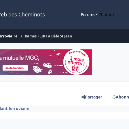
Web des Cheminots
Forums
Chatbox
erroviaire
Rames FLIRT à Bâle St Jean
Partager
Abonn
lant ferroviaire