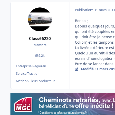
Publication:
31 mars 201
Bonsoir,
Depuis quelques jours, 
qui ont été couplées e
qui doit être je pense 
Class66220
Colibri) et les tampons
Membre
La livrée extérieure es
Quelqu'un aurait-il de
2,2k
messages
essais d'homologation 
être de se lancer dans 
Entreprise:
Regiorail
Modifié
31 mars 20
Service:
Traction
Métier & Lieu:
Conducteur