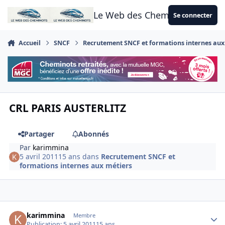
Aller au contenu
Le Web des Cheminots
Se connecter
Accueil
SNCF
Recrutement SNCF et formations internes aux
CRL PARIS AUSTERLITZ
Partager
Abonnés
Par
karimmina
5 avril 2011
15 ans
dans
Recrutement SNCF et
formations internes aux métiers
Author stats
karimmina
Membre
Publication:
5 avril 2011
15 ans