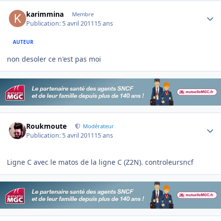
Author stats
karimmina
Membre
Publication:
5 avril 2011
15 ans
AUTEUR
non desoler ce n'est pas moi
Author stats
Roukmoute
Modérateur
Publication:
5 avril 2011
15 ans
Ligne C avec le matos de la ligne C (Z2N). controleursncf