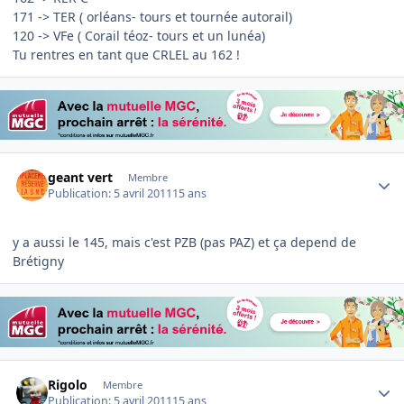
171 -> TER ( orléans- tours et tournée autorail)
120 -> VFe ( Corail téoz- tours et un lunéa)
Tu rentres en tant que CRLEL au 162 !
Author stats
geant vert
Membre
Publication:
5 avril 2011
15 ans
y a aussi le 145, mais c'est PZB (pas PAZ) et ça depend de
Brétigny
Author stats
Rigolo
Membre
Publication:
5 avril 2011
15 ans