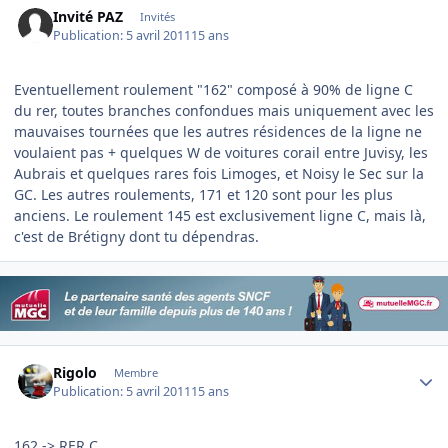
Invité PAZ
Invités
Publication:
5 avril 2011
15 ans
Eventuellement roulement "162" composé à 90% de ligne C
du rer, toutes branches confondues mais uniquement avec les
mauvaises tournées que les autres résidences de la ligne ne
voulaient pas + quelques W de voitures corail entre Juvisy, les
Aubrais et quelques rares fois Limoges, et Noisy le Sec sur la
GC. Les autres roulements, 171 et 120 sont pour les plus
anciens. Le roulement 145 est exclusivement ligne C, mais là,
c'est de Brétigny dont tu dépendras.
Author stats
Rigolo
Membre
Publication:
5 avril 2011
15 ans
162 -> RER C