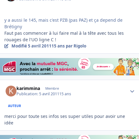
y a aussi le 145, mais c'est PZB (pas PAZ) et ça depend de
Brétigny
Faut pas commencer à lui faire mal à la tête avec tous les
rouages de l'UO ligne C !
Modifié
5 avril 2011
15 ans
par Rigolo
Author stats
karimmina
Membre
Publication:
5 avril 2011
15 ans
AUTEUR
merci pour toute ses infos ses super utiles pour avoir une
idée