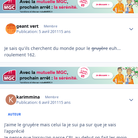
Author stats
geant vert
Membre
Publication:
5 avril 2011
15 ans
Je sais qu'ils cherchent du monde pour le
gruyère
euh...
roulement 162.
Author stats
karimmina
Membre
Publication:
6 avril 2011
15 ans
AUTEUR
J'aime le gruyére mais celui la je sui pa sur que je vais
l'apprécié
Je pense que lorsqu'on passe CRL au debut on fait les moin