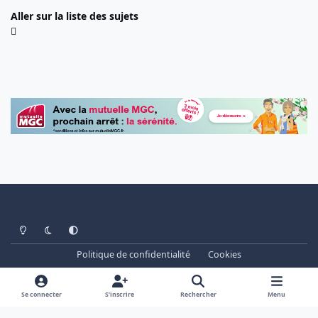
Aller sur la liste des sujets
Light Mode
Dark Mode
System Preference
Politique de confidentialité
Cookies
www.cheminots.net - Forum Libre depuis 2003
Powered by
Invision Community
Se connecter
S’inscrire
Rechercher
Menu