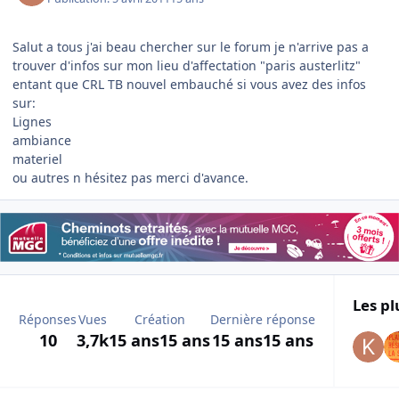
Salut a tous j'ai beau chercher sur le forum je n'arrive pas a
trouver d'infos sur mon lieu d'affectation "paris austerlitz"
entant que CRL TB nouvel embauché si vous avez des infos
sur:
Lignes
ambiance
materiel
ou autres n hésitez pas merci d'avance.
Les pl
Réponses
Vues
Création
Dernière réponse
10
3,7k
15 ans
15 ans
15 ans
15 ans