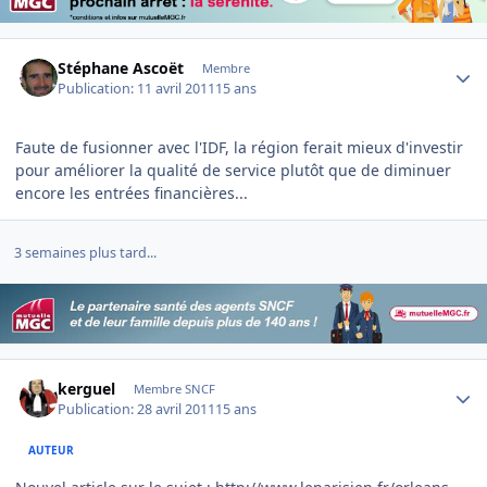
Author stats
Stéphane Ascoët
Membre
Publication:
11 avril 2011
15 ans
Faute de fusionner avec l'IDF, la région ferait mieux d'investir
pour améliorer la qualité de service plutôt que de diminuer
encore les entrées financières...
3 semaines plus tard...
Author stats
kerguel
Membre SNCF
Publication:
28 avril 2011
15 ans
AUTEUR