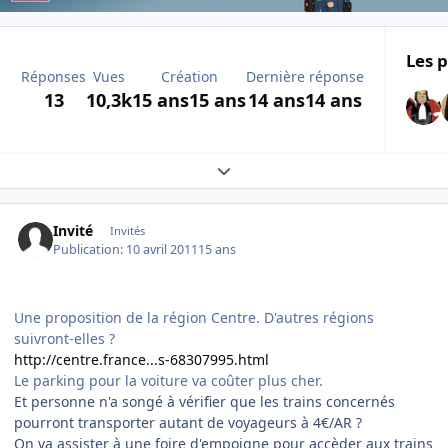
Les p
Réponses
Vues
Création
Dernière réponse
13
10,3k
15 ans
15 ans
14 ans
14 ans
Expand topic overview
Invité
Invités
Publication:
10 avril 2011
15 ans
Une proposition de la région Centre. D'autres régions
suivront-elles ?
http://centre.france...s-68307995.html
Le parking pour la voiture va coûter plus cher.
Et personne n'a songé à vérifier que les trains concernés
pourront transporter autant de voyageurs à 4€/AR ?
On va assister à une foire d'empoigne pour accèder aux trains