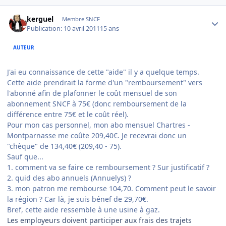
Author stats
kerguel
Membre SNCF
Publication:
10 avril 2011
15 ans
AUTEUR
J'ai eu connaissance de cette "aide" il y a quelque temps.
Cette aide prendrait la forme d'un "remboursement" vers
l'abonné afin de plafonner le coût mensuel de son
abonnement SNCF à 75€ (donc remboursement de la
différence entre 75€ et le coût réel).
Pour mon cas personnel, mon abo mensuel Chartres -
Montparnasse me coûte 209,40€. Je recevrai donc un
"chèque" de 134,40€ (209,40 - 75).
Sauf que...
1. comment va se faire ce remboursement ? Sur justificatif ?
2. quid des abo annuels (Annuelys) ?
3.
mon patron me rembourse 104,70
. Comment peut le savoir
la région ? Car là, je suis bénef de 29,70€.
Bref, cette aide ressemble à une usine à gaz.
Les employeurs doivent participer aux frais des trajets