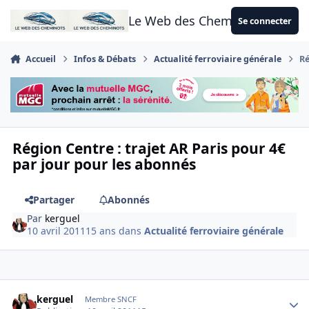
Aller au contenu
Le Web des Cheminots
Se connecter
Accueil
Infos & Débats
Actualité ferroviaire générale
Ré
Région Centre : trajet AR Paris pour 4€
par jour pour les abonnés
Partager
Abonnés
Par
kerguel
10 avril 2011
15 ans
dans
Actualité ferroviaire générale
Author stats
kerguel
Membre SNCF