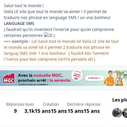
Salut tout le monde !
Voila LE site que tout le monde va aimer ! il permet de
traduire nos phrase en language SMS ! un vrai bonheur
LANGUAGE SMS
( faudrait qu'ils inventent l'inverse pour qu'on comprenne
certaines personnes
)
==> exemple :
Lol Salut tout le monde lol Voila LE site ke tout
le monde va aimé lol il permet 2 traduire nos phrase en
languaj SMS mdr 1 vrai bonheur
( faudré kils 1ventent
l'1verse pour kon comprene cert1e persone xD )
Les pl
Réponses
Vues
Création
Dernière réponse
9
3,1k
15 ans
15 ans
15 ans
15 ans