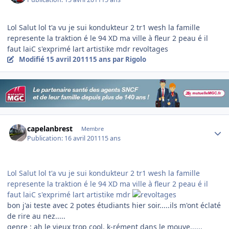
Lol Salut lol t'a vu je sui kondukteur 2 tr1 wesh la famille
represente la traktion é le 94 XD ma ville à fleur 2 peau é il
faut laiC s'exprimé lart artistike mdr revoltages
Modifié
15 avril 2011
15 ans
par Rigolo
Author stats
capelanbrest
Membre
Publication:
16 avril 2011
15 ans
Lol Salut lol t'a vu je sui kondukteur 2 tr1 wesh la famille
represente la traktion é le 94 XD ma ville à fleur 2 peau é il
faut laiC s'exprimé lart artistike mdr
bon j'ai teste avec 2 potes étudiants hier soir.....ils m'ont éclaté
de rire au nez.....
genre : ah le vieux trop cool, k-rément dans le mouve......