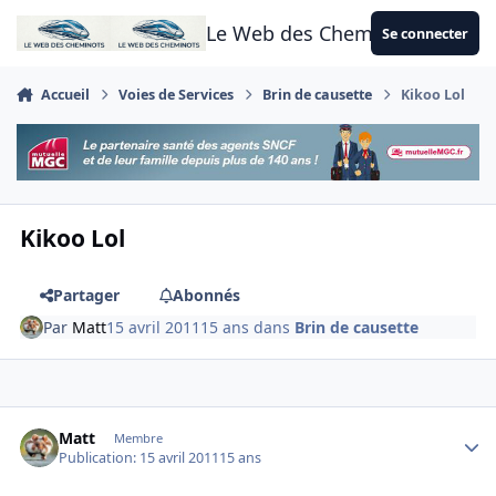
Aller au contenu
Le Web des Cheminots
Se connecter
Accueil
Voies de Services
Brin de causette
Kikoo Lol
Kikoo Lol
Partager
Abonnés
Par
Matt
15 avril 2011
15 ans
dans
Brin de causette
Author stats
Matt
Membre
Publication:
15 avril 2011
15 ans