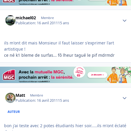
Author stats
michael02
Membre
Publication:
16 avril 2011
15 ans
ils m'ont dit mais Monsieur il faut laisser s'exprimer l'art
artistique !
ce né k1 bleme de surfas... fô lheur tagué le pif mdrmdr
Author stats
Matt
Membre
Publication:
16 avril 2011
15 ans
AUTEUR
bon j'ai teste avec 2 potes étudiants hier soir.....ils m'ont éclaté