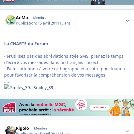
Author stats
AnMo
Membre
Publication:
15 avril 2011
15 ans
La CHARTE du Forum
...
- N'utilisez pas des abréviations style SMS, prenez le temps
d'écrire vos messages dans un français correct.
- Faites attention à votre orthographe et à votre ponctuation
pour favoriser la compréhension de vos messages
....
:Smiley_39:
Author stats
Rigolo
Membre
Publication:
15 avril 2011
15 ans