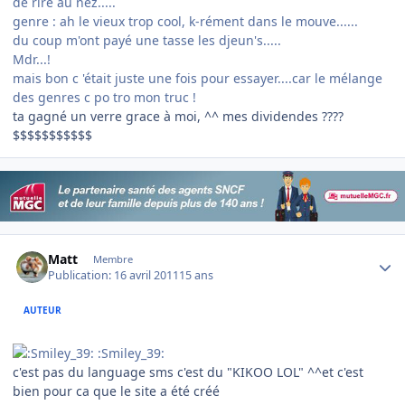
de rire au nez.....
genre : ah le vieux trop cool, k-rément dans le mouve......
du coup m'ont payé une tasse les djeun's.....
Mdr...!
mais bon c 'était juste une fois pour essayer....car le mélange
des genres c po tro mon truc !
ta gagné un verre grace à moi, ^^ mes dividendes ????
$$$$$$$$$$$
Author stats
Matt
Membre
Publication:
16 avril 2011
15 ans
AUTEUR
:Smiley_39:
c'est pas du language sms c'est du "KIKOO LOL" ^^et c'est
bien pour ca que le site a été créé