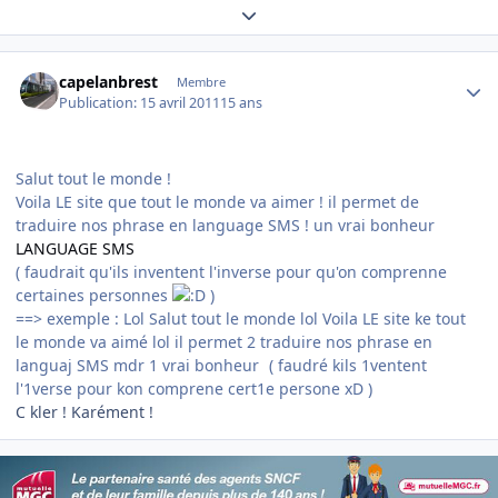
Expand topic overview
Author stats
capelanbrest
Membre
Publication:
15 avril 2011
15 ans
Salut tout le monde !
Voila LE site que tout le monde va aimer ! il permet de
traduire nos phrase en language SMS ! un vrai bonheur
LANGUAGE SMS
( faudrait qu'ils inventent l'inverse pour qu'on comprenne
certaines personnes
)
==> exemple :
Lol Salut tout le monde lol Voila LE site ke tout
le monde va aimé lol il permet 2 traduire nos phrase en
languaj SMS mdr 1 vrai bonheur
( faudré kils 1ventent
l'1verse pour kon comprene cert1e persone xD )
C kler ! Karément !