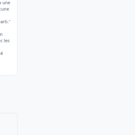
vu une
ucune
arti."
on
c les
né