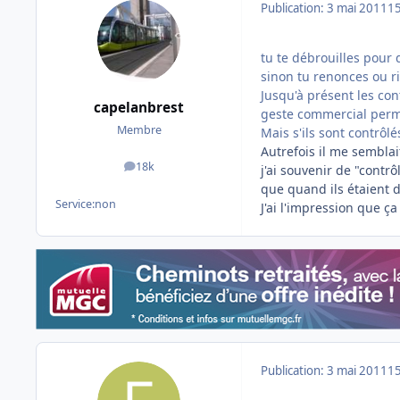
Publication:
3 mai 2011
15
tu te débrouilles pou
sinon tu renonces ou r
Jusqu'à présent les co
capelanbrest
geste commercial perme
Membre
Mais s'ils sont contrôlé
Autrefois il me semblait
18k
j'ai souvenir de "contrô
messages
que quand ils étaient de
Service:
non
J'ai l'impression que ça 
Publication:
3 mai 2011
15