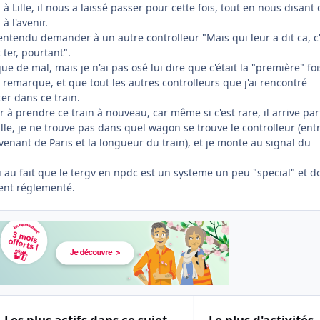
n à Lille, il nous a laissé passer pour cette fois, tout en nous disant
à l'avenir.
ai entendu demander à un autre controlleur "Mais qui leur a dit ca, c
 ter, pourtant".
ue de mal, mais je n'ai pas osé lui dire que c'était la "première" foi
e remarque, et que tout les autres controlleurs que j'ai rencontré
ter dans ce train.
r à prendre ce train à nouveau, car même si c'est rare, il arrive par
ille, je ne trouve pas dans quel wagon se trouve le controlleur (entr
enant de Paris et la longueur du train), et je monte au signal du
 au fait que le tergv en npdc est un systeme un peu "special" et d
ent réglementé.
Les plus actifs dans ce sujet
Le plus d'activités