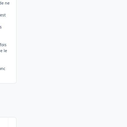
 de ne
'est
s
fois
e le
onc