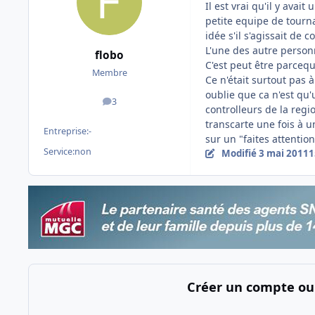
Il est vrai qu'il y avai
petite equipe de tourna
idée s'il s'agissait de
L'une des autre person
flobo
C'est peut être parcequ'
Membre
Ce n'était surtout pas
oublie que ca n'est qu'
3
messages
controlleurs de la regi
transcarte une fois à u
Entreprise:
-
sur un "faites attention
Service:
non
Modifié
3 mai 2011
1
Créer un compte ou