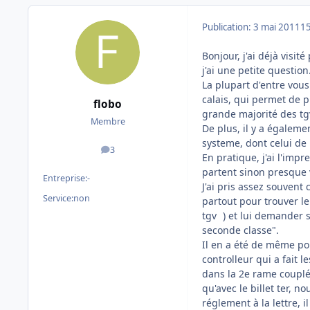
Publication:
3 mai 2011
15
Bonjour, j'ai déjà visit
j'ai une petite question
La plupart d'entre vou
calais, qui permet de p
flobo
grande majorité des tgv
Membre
De plus, il y a égaleme
systeme, dont celui de 
3
messages
En pratique, j'ai l'imp
partent sinon presque v
Entreprise:
-
J'ai pris assez souvent 
Service:
non
partout pour trouver le 
tgv
) et lui demander s
seconde classe".
Il en a été de même pou
controlleur qui a fait l
dans la 2e rame couplée)
qu'avec le billet ter, n
réglement à la lettre, 