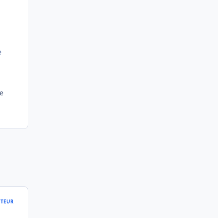
e
re
TEUR