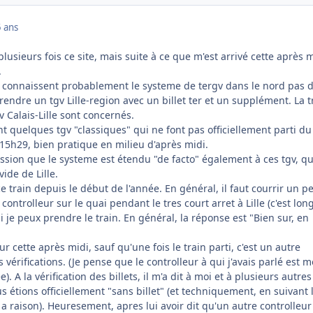
 ans
é plusieurs fois ce site, mais suite à ce que m'est arrivé cette après m
.
s connaissent probablement le systeme de tergv dans le nord pas 
rendre un tgv Lille-region avec un billet ter et un supplément. La t
 Calais-Lille sont concernés.
nt quelques tgv "classiques" qui ne font pas officiellement parti du
15h29, bien pratique en milieu d'après midi.
ression que le systeme est étendu "de facto" également à ces tgv, qu
ide de Lille.
ce train depuis le début de l'année. En général, il faut courrir un p
controlleur sur le quai pendant le tres court arret à Lille (c'est long
i je peux prendre le train. En général, la réponse est "Bien sur, en
r cette après midi, sauf qu'une fois le train parti, c'est un autre
es vérifications. (Je pense que le controlleur à qui j'avais parlé est 
. A la vérification des billets, il m'a dit à moi et à plusieurs autres
ous étions officiellement "sans billet" (et techniquement, en suivant 
il a raison). Heuresement, apres lui avoir dit qu'un autre controlleu