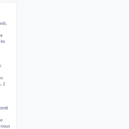
idi,
de
rès
i
eu
, 2
monté
le
r nous