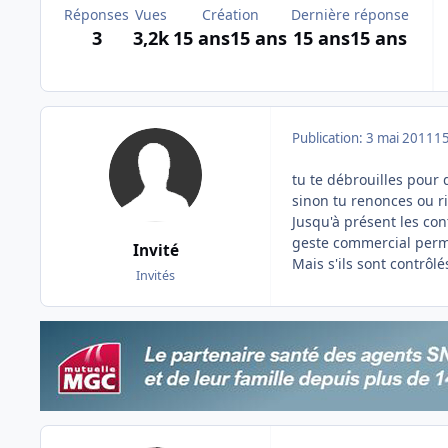
Réponses
Vues
Création
Dernière réponse
3
3,2k
15 ans
15 ans
15 ans
15 ans
Publication:
3 mai 2011
15
tu te débrouilles pou
sinon tu renonces ou r
Jusqu'à présent les co
geste commercial perme
Invité
Mais s'ils sont contrôlé
Invités