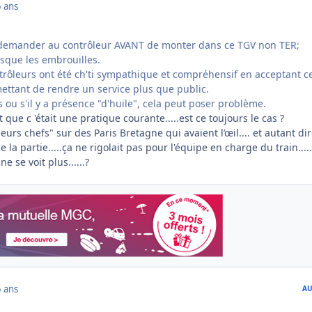
 ans
r demander au contrôleur AVANT de monter dans ce TGV non TER;
isque les embrouilles.
ntrôleurs ont été ch'ti sympathique et compréhensif en acceptant c
ttant de rendre un service plus que public.
s
ou s'il y a présence "d'huile", cela peut poser problème.
 que c 'était une pratique courante.....est ce toujours le cas ?
leurs chefs" sur des Paris Bretagne qui avaient l’œil.... et autant di
 la partie.....ça ne rigolait pas pour l'équipe en charge du train.....
ne se voit plus......?
 ans
AU