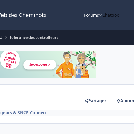
Web des Cheminots
Forums
Chatbox
ct
tolérance des controlleurs
Partager
Abonn
ageurs & SNCF-Connect