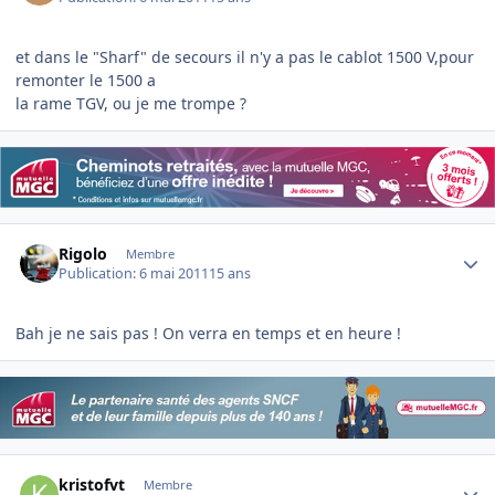
et dans le "Sharf" de secours il n'y a pas le cablot 1500 V,pour
remonter le 1500 a
la rame TGV, ou je me trompe ?
Author stats
Rigolo
Membre
Publication:
6 mai 2011
15 ans
Bah je ne sais pas ! On verra en temps et en heure !
Author stats
kristofvt
Membre