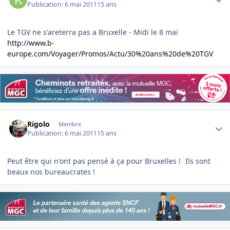
Publication:
6 mai 2011
15 ans
Le TGV ne s'areterra pas a Bruxelle - Midi le 8 mai
http://www.b-
europe.com/Voyager/Promos/Actu/30%20ans%20de%20TGV
Author stats
Rigolo
Membre
Publication:
6 mai 2011
15 ans
Peut être qui n'ont pas pensé à ça pour Bruxelles !
Ils sont
beaux nos bureaucrates !