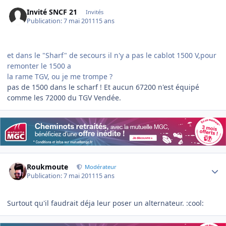
Invité SNCF 21
Invités
Publication:
7 mai 2011
15 ans
et dans le "Sharf" de secours il n'y a pas le cablot 1500 V,pour
remonter le 1500 a
la rame TGV, ou je me trompe ?
pas de 1500 dans le scharf ! Et aucun 67200 n'est équipé
comme les 72000 du TGV Vendée.
Author stats
Roukmoute
Modérateur
Publication:
7 mai 2011
15 ans
Surtout qu'il faudrait déja leur poser un alternateur. :cool: