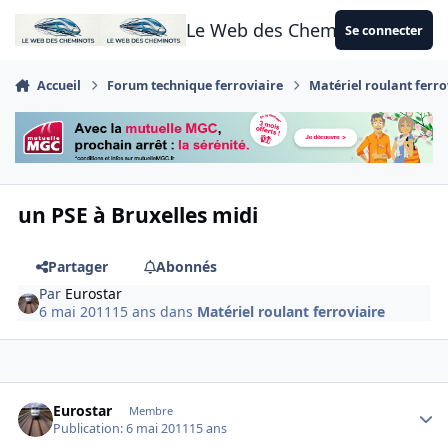
Aller au contenu
Le Web des Cheminots
Se connecter
Accueil
Forum technique ferroviaire
Matériel roulant ferro
un PSE à Bruxelles midi
Partager
Abonnés
Par
Eurostar
6 mai 2011
15 ans
dans
Matériel roulant ferroviaire
Author stats
Eurostar
Membre
Publication:
6 mai 2011
15 ans