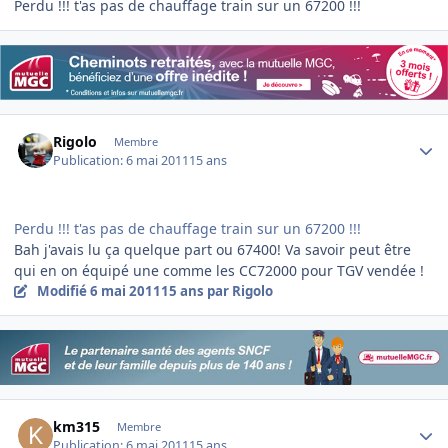
Perdu !!! t'as pas de chauffage train sur un 67200 !!!
Author stats
Rigolo
Membre
Publication:
6 mai 2011
15 ans
Perdu !!! t'as pas de chauffage train sur un 67200 !!!
Bah j'avais lu ça quelque part ou 67400! Va savoir peut être
qui en on équipé une comme les CC72000 pour TGV vendée !
Modifié
6 mai 2011
15 ans
par Rigolo
Author stats
km315
Membre
Publication:
6 mai 2011
15 ans