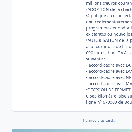
millions d’euros couran
•ADOPTION de la charte 
s’applique aux concert
doit réglementairement
programmes et opération
existantes ou nouvelles
•AUTORISATION de la pa
à la fourniture de fils
000 euros, hors T.V.A.,
suivante :
- accord-cadre avec LA
- accord-cadre avec LAM
- accord-cadre avec NK
- accord-cadre avec MA
•DECISION DE FERMETURE
0,683 kilomètre, sise 
ligne n° 670000 de Bou
1 année plus tard...