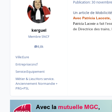
Publication:
30 novembre
Un article de Mobilicit
Avec Patricia Lacoste,
a fait l’
Patricia Lacoste
de Directrice des trains, 
kerguel
Membre SNCF
8,8k
messages
Ville:
Eure
Entreprise:
sncf
Service:
Equipement
Métier & Lieu:
Hors service.
Anciennement Normandie +
PRG+PSL