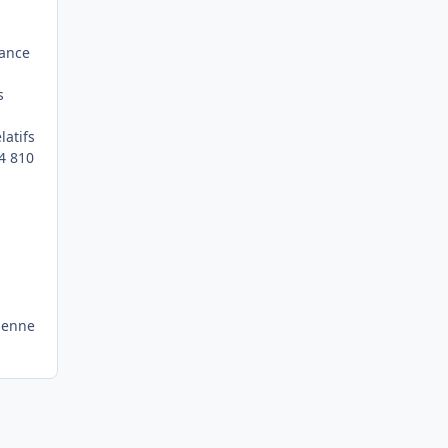
rance
s
latifs
34 810
ienne