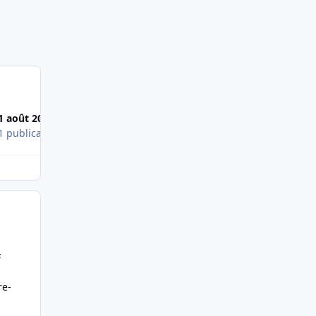
1 août 2012
24 nov. 2012
1 publication
1 publication
F
re-