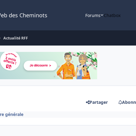
Web des Cheminots
Forums
Chatbox
Actualité RFF
Partager
Abonn
ire générale