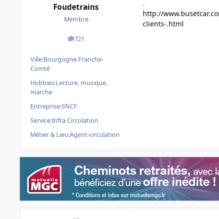
.
Foudetrains
http://www.busetcar.co
Membre
clients-.html
721
messages
Ville:
Bourgogne Franche-
Comté
Hobbies:
Lecture, musique,
marche
Entreprise:
SNCF
Service:
Infra Circulation
Métier & Lieu:
Agent-circulation