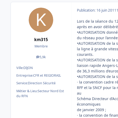
Publication:
16 juin 2011
Lors de la séance du 12
après en avoir délibéré,
•AUTORISATION donnée à
du réseau pour l’année
km315
•AUTORISATION de la si
Membre
la ligne à grande vites
courants.
5,9k
messages
•AUTORISATION de la si
liaison rapide Angers-L
Ville:
DIJON
de 36,3 millions d’euro
Entreprise:
CFR et REGIORAIL
•AUTORISATION de la s
· la convention cadre ré
Service:
Direction Sécurité
RFF et la SNCF pour la
Métier & Lieu:
Secteur Nord Est
au
du RFN
Schéma Directeur d’Acc
économiques
de janvier 2009 ;
· la convention de fin