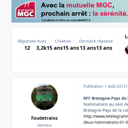
L
Réponses
Vues
Création
Dernière réponse
12
3,2k
15 ans
15 ans
13 ans
13 ans
Publication:
1 août 2012
1
RFF Bretagne-Pays de 
Nominations au sein de
Bretagne-Pays de la Lo
http://www.letelegramm
Foudetrains
deux-nominations-01-
Membre