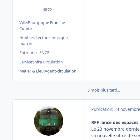
721
messages
Ville:
Bourgogne Franche-
Comté
Hobbies:
Lecture, musique,
marche
Entreprise:
SNCF
Service:
Infra Circulation
Métier & Lieu:
Agent-circulation
3 mois plus tard...
Publication:
24 novembre
RFF lance des espaces 
Le 23 novembre dernier
sa nouvelle offre de se