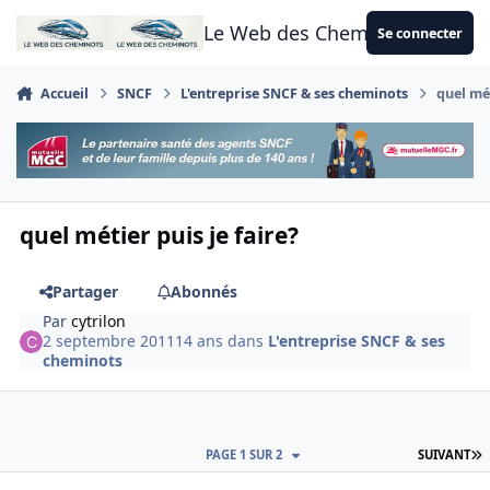
Aller au contenu
Le Web des Cheminots
Se connecter
Accueil
SNCF
L'entreprise SNCF & ses cheminots
quel mét
quel métier puis je faire?
Partager
Abonnés
Par
cytrilon
2 septembre 2011
14 ans
dans
L'entreprise SNCF & ses
cheminots
D
PAGE 1 SUR 2
SUIVANT
Author stats