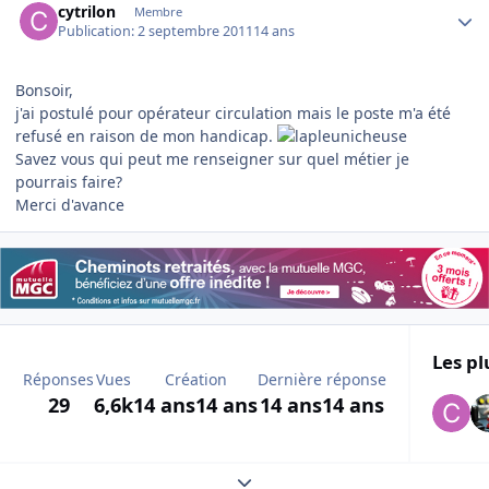
cytrilon
Membre
Publication:
2 septembre 2011
14 ans
Bonsoir,
j'ai postulé pour opérateur circulation mais le poste m'a été
refusé en raison de mon handicap.
Savez vous qui peut me renseigner sur quel métier je
pourrais faire?
Merci d'avance
Les pl
Réponses
Vues
Création
Dernière réponse
29
6,6k
14 ans
14 ans
14 ans
14 ans
Expand topic overview