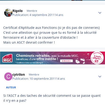
Author stats
Rigolo
Membre
Publication:
4 septembre 2011
14 ans
Certificat d'Aptitude aux Fonctions (si je dis pas de conneries)
C'est une attestion qui prouve que tu es formé à la sécurité
ferroviaire et à aller à la couverture d'obstacle !
Mais un ASCT devrait confirmer !
Author stats
cytrilon
Membre
Publication:
10 septembre 2011
14 ans
AUTEUR
Si l'ASCT a des taches de sécurité comment sa se passe quant
il n'y en a pas?