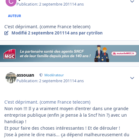
Publication:
2 septembre 2011
14 ans
AUTEUR
C'est déprimant. (comme France telecom)
Modifié
2 septembre 2011
14 ans
par cytrilon
Author stats
assouan
Modérateur
Publication:
2 septembre 2011
14 ans
C'est déprimant. (comme France telecom)
Non non !!! Il y a vraiment moyen d'entrer dans une grande
entreprise publique (enfin je pense à la Sncf hin ?) avec un
handicap !
Et pour faire des choses intéressantes ! Et de dérouler !
J'ose à peine le dire mais... ça dépend malheureusement du