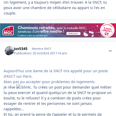
Un logement, y a toujours moyen d'en trouver. A la SNCF, tu
peux avoir une chambre de célibataire ou appart si t'es en
couple.
Author stats
juv5345
Membre SNCF
Publication:
20 octobre 2011
14 ans
Aujourd'hui une dame de la SNCF m'a appelé pour un poste
d'ASCT sur Paris.
Mais pas pu accepter pour problemes de logements
Je rêve
. Tu crées un post pour demander quel métier
tu peux exercer et quand quelqu'un de la SNCF te propose un
boulot, tu le refuses? Il y a combien de posts crées pour
essayer de rentrer et les personnes ne sont jamais
rappelées...
Et toi, on prend la peine de t'appeler et tu te permets de