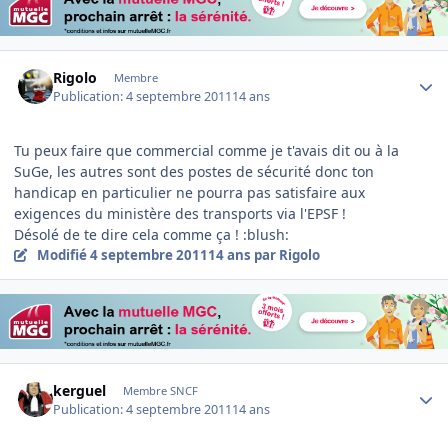
Author stats
Rigolo
Membre
Publication:
4 septembre 2011
14 ans
Tu peux faire que commercial comme je t'avais dit ou à la
SuGe, les autres sont des postes de sécurité donc ton
handicap en particulier ne pourra pas satisfaire aux
exigences du ministère des transports via l'EPSF !
Désolé de te dire cela comme ça ! :blush:
Modifié
4 septembre 2011
14 ans
par Rigolo
Author stats
kerguel
Membre SNCF
Publication:
4 septembre 2011
14 ans