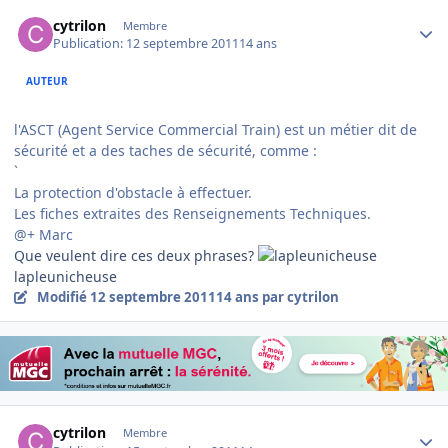
Author stats
cytrilon
Membre
Publication:
12 septembre 2011
14 ans
AUTEUR
l'ASCT (Agent Service Commercial Train) est un métier dit de
sécurité et a des taches de sécurité, comme :
`
La protection d'obstacle à effectuer.
Les fiches extraites des Renseignements Techniques.
@+ Marc
Que veulent dire ces deux phrases?
lapleunicheuse
Modifié
12 septembre 2011
14 ans
par cytrilon
Author stats
cytrilon
Membre