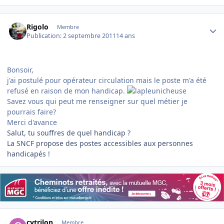
Author stats
Rigolo
Membre
Publication:
2 septembre 2011
14 ans
Bonsoir,
j'ai postulé pour opérateur circulation mais le poste m'a été
refusé en raison de mon handicap.
Savez vous qui peut me renseigner sur quel métier je
pourrais faire?
Merci d'avance
Salut, tu souffres de quel handicap ?
La SNCF propose des postes accessibles aux personnes
handicapés !
Author stats
cytrilon
Membre