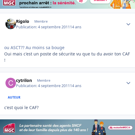
Author stats
Rigolo
Membre
Publication:
4 septembre 2011
14 ans
ou ASCT?? Au moins sa bouge
Oui mais c'est un poste de sécurite vu que tu du avoir ton CAF
!
Author stats
cytrilon
Membre
Publication:
4 septembre 2011
14 ans
AUTEUR
c'est quoi le CAF?