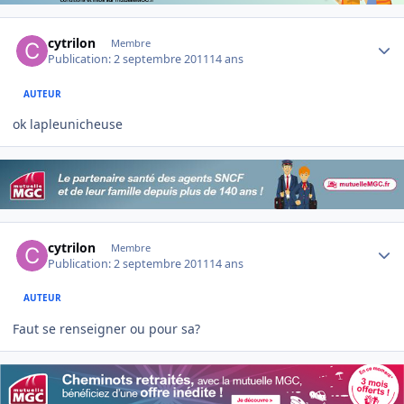
Author stats
cytrilon
Membre
Publication:
2 septembre 2011
14 ans
AUTEUR
ok lapleunicheuse
Author stats
cytrilon
Membre
Publication:
2 septembre 2011
14 ans
AUTEUR
Faut se renseigner ou pour sa?