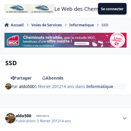
Aller au contenu
Le Web des Cheminots
Se connecter
Accueil
Voies de Services
Informatique
SSD
SSD
Partager
Abonnés
Par
aldo500
5 février 2012
14 ans
dans
Informatique
Author stats
aldo500
Membre
Publication:
5 février 2012
14 ans