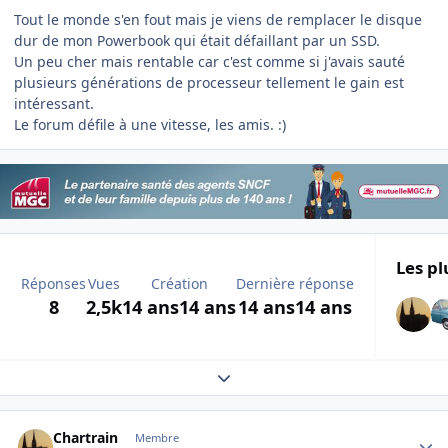
Tout le monde s'en fout mais je viens de remplacer le disque
dur de mon Powerbook qui était défaillant par un SSD.
Un peu cher mais rentable car c'est comme si j'avais sauté
plusieurs générations de processeur tellement le gain est
intéressant.
Le forum défile à une vitesse, les amis. :)
Les pl
Réponses
Vues
Création
Dernière réponse
8
2,5k
14 ans
14 ans
14 ans
14 ans
Expand topic overview
Author stats
Chartrain
Membre