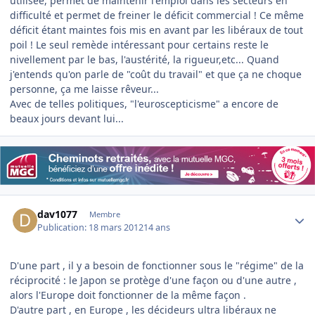
utilisée, permet de maintenir l'emploi dans les secteurs en
difficulté et permet de freiner le déficit commercial ! Ce même
déficit étant maintes fois mis en avant par les libéraux de tout
poil ! Le seul remède intéressant pour certains reste le
nivellement par le bas, l'austérité, la rigueur,etc... Quand
j'entends qu'on parle de "coût du travail" et que ça ne choque
personne, ça me laisse rêveur...
Avec de telles politiques, "l'euroscepticisme" a encore de
beaux jours devant lui...
Author stats
dav1077
Membre
Publication:
18 mars 2012
14 ans
D'une part , il y a besoin de fonctionner sous le "régime" de la
réciprocité : le Japon se protège d'une façon ou d'une autre ,
alors l'Europe doit fonctionner de la même façon .
D'autre part , en Europe , les décideurs ultra libéraux ne