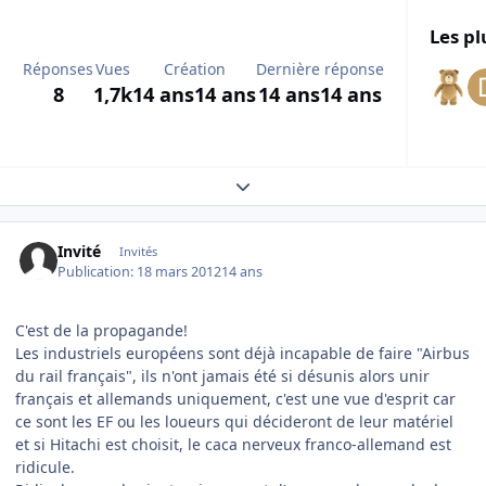
Les pl
Réponses
Vues
Création
Dernière réponse
8
1,7k
14 ans
14 ans
14 ans
14 ans
Expand topic overview
Invité
Invités
Publication:
18 mars 2012
14 ans
C'est de la propagande!
Les industriels européens sont déjà incapable de faire "Airbus
du rail français", ils n'ont jamais été si désunis alors unir
français et allemands uniquement, c'est une vue d'esprit car
ce sont les EF ou les loueurs qui décideront de leur matériel
et si Hitachi est choisit, le caca nerveux franco-allemand est
ridicule.