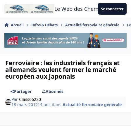
Aller au contenu
Le Web des Cheminots
Se connecter
Accueil
Infos & Débats
Actualité ferroviaire générale
Fe
Ferroviaire : les industriels français et
allemands veulent fermer le marché
européen aux Japonais
Partager
Abonnés
Par
Class66220
18 mars 2012
14 ans
dans
Actualité ferroviaire générale
Author stats