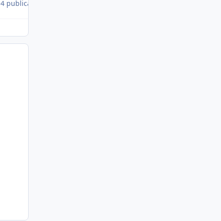
s
4 publications
4 publications