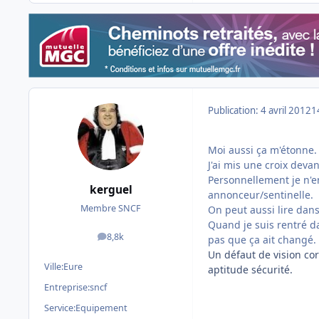
Publication:
4 avril 2012
1
Moi aussi ça m'étonne.
J'ai mis une croix deva
Personnellement je n'en
kerguel
annonceur/sentinelle.
Membre SNCF
On peut aussi lire dans 
Quand je suis rentré dan
8,8k
pas que ça ait changé.
messages
Un défaut de vision co
Ville:
Eure
aptitude sécurité.
Entreprise:
sncf
Service:
Equipement