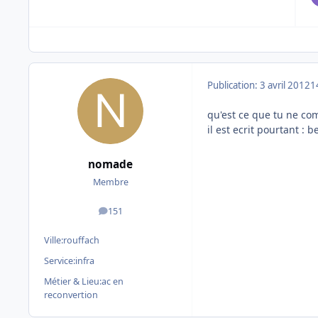
Publication:
3 avril 2012
1
qu'est ce que tu ne co
il est ecrit pourtant : 
nomade
Membre
151
messages
Ville:
rouffach
Service:
infra
Métier & Lieu:
ac en
reconvertion