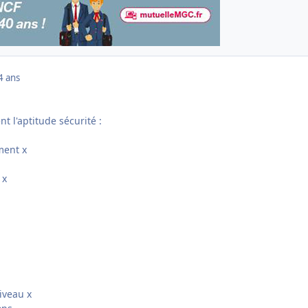
4 ans
t l'aptitude sécurité :
ment x
 x
iveau x