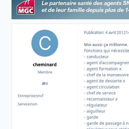
Publication:
4 avril 2012
1
Moi aussi ça m'étonne.
Fonctions qui nécessiten
- conducteur
- agent d'accompagne
cheminard
- agent formation x
Membre
- chef de la manoeuvre
- agent de desserte x
9
messages
- agent circulation
- chef de service
Entreprise:
sncf
- reconnaisseur x
Service:
non
- régulateur
- aiguilleur
- garde
- garde de passage à n