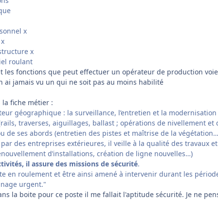
ons
ique
rsonnel x
 x
structure x
el roulant
nt les fonctions que peut effectuer un opérateur de production voie
 ai jamais vu un qui ne soit pas au moins habilité
la fiche métier :
cteur géographique : la surveillance, l’entretien et la modernisation
ails, traverses, aiguillages, ballast ; opérations de nivellement et
u de ses abords (entretien des pistes et maîtrise de la végétation…
par des entreprises extérieures, il veille à la qualité des travaux et
enouvellement d’installations, création de ligne nouvelles…)
tivités, il assure des missions de sécurité
.
inte en roulement et être ainsi amené à intervenir durant les périod
nnage urgent."
s la boite pour ce poste il me fallait l'aptitude sécurité. Je ne pen