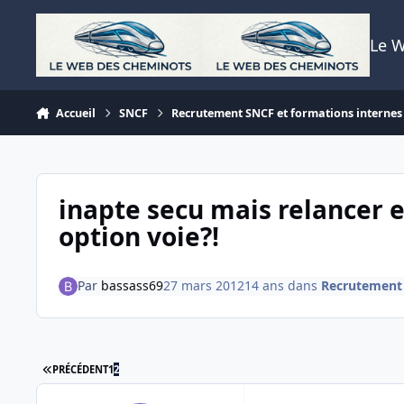
Aller au contenu
Le 
Accueil
SNCF
Recrutement SNCF et formations internes
inapte secu mais relancer 
option voie?!
Par
bassass69
27 mars 2012
14 ans
dans
Recrutement 
PREMIÈRE PAGE
PRÉCÉDENT
1
2