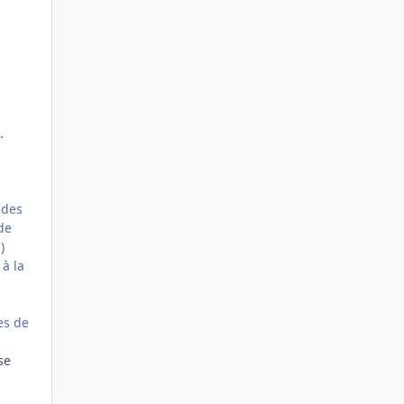
.
 des
 de
)
 à la
es de
se