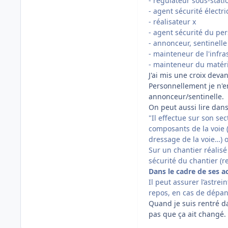
- régulateur sous-stati
- agent sécurité électr
- réalisateur x
- agent sécurité du pe
- annonceur, sentinelle
- mainteneur de l'infra
- mainteneur du matéri
J'ai mis une croix deva
Personnellement je n'en
annonceur/sentinelle.
On peut aussi lire dans 
"Il effectue sur son se
composants de la voie (r
dressage de la voie…) o
Sur un chantier réalisé 
sécurité du chantier (r
Dans le cadre de ses ac
Il peut assurer l’astre
repos, en cas de dépa
Quand je suis rentré dan
pas que ça ait changé.