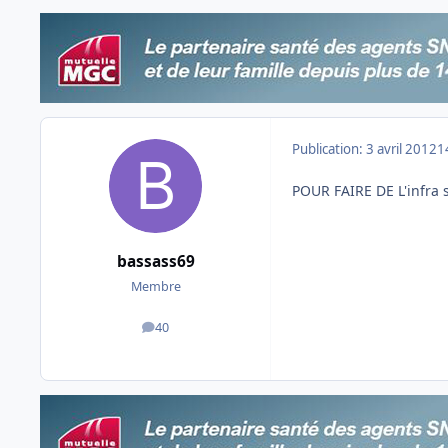
Publication:
3 avril 2012
1
POUR FAIRE DE L'infra 
bassass69
Membre
40
messages