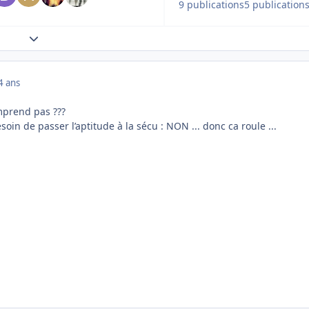
9 publications
5 publication
Expand topic overview
4 ans
mprend pas ???
besoin de passer l’aptitude à la sécu : NON ... donc ca roule ...