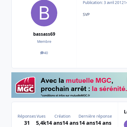
Publication:
3 avril 2012
1
SVP
bassass69
Membre
40
messages
L
Réponses
Vues
Création
Dernière réponse
31
5,4k
14 ans
14 ans
14 ans
14 ans