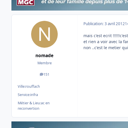
Publication:
3 avril 2012
1
mais c'est ecrit !!!!!!c'
et rien a voir avec la f
non ..c'est le metier qui
nomade
Membre
151
messages
Ville:
rouffach
Service:
infra
Métier & Lieu:
ac en
reconvertion