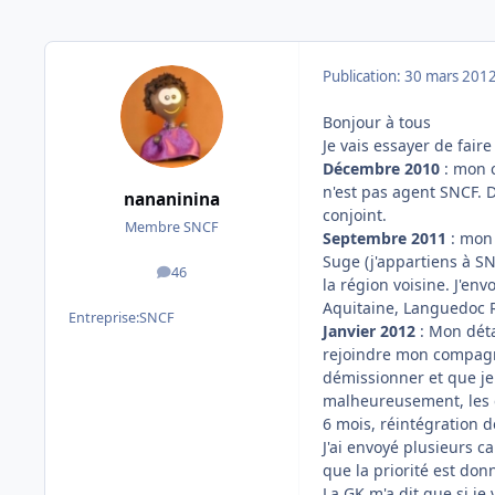
Publication:
30 mars 201
Bonjour à tous
Je vais essayer de faire
Décembre 2010
: mon c
n'est pas agent SNCF.
nananinina
conjoint.
Membre SNCF
Septembre 2011
: mon 
Suge (j'appartiens à SN
46
messages
la région voisine. J'en
Aquitaine, Languedoc R
Entreprise:
SNCF
Janvier 2012
: Mon déta
rejoindre mon compagno
démissionner et que je
malheureusement, les co
6 mois, réintégration 
J'ai envoyé plusieurs c
que la priorité est don
La GK m'a dit que si je