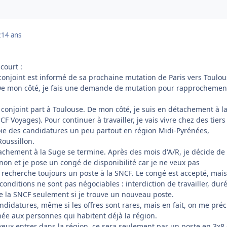
2
14 ans
 court :
onjoint est informé de sa prochaine mutation de Paris vers Toulous
 De mon côté, je fais une demande de mutation pour rapprochemen
conjoint part à Toulouse. De mon côté, je suis en détachement à l
CF Voyages). Pour continuer à travailler, je vais vivre chez des tier
voie des candidatures un peu partout en région Midi-Pyrénées,
oussillon.
chement à la Suge se termine. Après des mois d'A/R, je décide de
n et je pose un congé de disponibilité car je ne veux pas
 recherche toujours un poste à la SNCF. Le congé est accepté, mais
nditions ne sont pas négociables : interdiction de travailler, dur
de la SNCF seulement si je trouve un nouveau poste.
andidatures, même si les offres sont rares, mais en fait, on me préc
née aux personnes qui habitent déjà la région.
 veux entrer dans la région, ce sera seulement par un poste en 3x8 