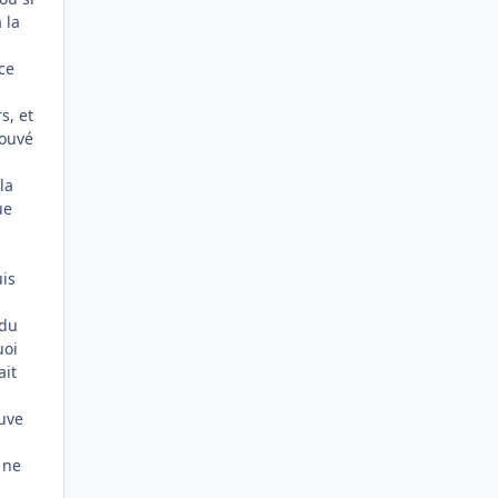
 la
ce
s, et
rouvé
la
ue
is
 du
uoi
ait
ouve
 ne