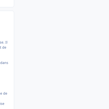
e. Il
t de
a
s dans
ée de
ise