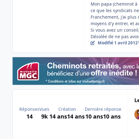
Mon papa (cheminot à la
ce que les syndicats ne
Franchement, j'ai plus 
moyens d'y entrer, et au
Si vous avez un conseil
Désolée de ne pas avoir
Modifié
1 avril 2012
L
Réponses
Vues
Création
Dernière réponse
14
9k
14 ans
14 ans
10 ans
10 ans