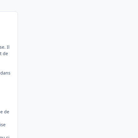
e. Il
t de
a
s dans
ée de
ise
ou si