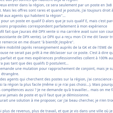
 veux entrer dans la région, ce sera seulement par un poste en 3x8 
8. Mais les offres sont rares et quand je postule, j'ai toujours droit à
é aux agents qui habitent la région"...
 pour un poste en qualif D alors que je suis qualif E, mais c'est par
ssions proposées correspondent parfaitement à mon expérience
l fait que j'aurais été DPX vente si ma carrière avait suivi son cour
 assistante de DPX vente). Le DPX qui a reçu mon CV me dit l'avoir t
e remercie en me disant "à bientôt j'espère".
ère mobilité (après renseignement auprès de la GK et de l'EME de 
ouse ne serait pas prêt à me déclasser sur ce poste. C'est à dire q
 parfait et que mes expériences professionnelles collent à 100% au
a pas tant que des qualifs D postulent...
 demande une mutation pour rapprochement de conjoint, mais je su
 étrangère.
 a des agents qui cherchent des postes sur la région, j'ai conscience
isi la région la plus facile (même si je n'ai pas choisi...). Mais pourq
 compétences aussi ? Je ne demande qu'à travailler... mais on me f
rai jamais de poste et qu'il faut que je démissionne.
rait une solution à me proposer, car j'ai beau chercher, je n'en tr
ai plus de revenus, plus de travail, et que je vis dans une ville où je