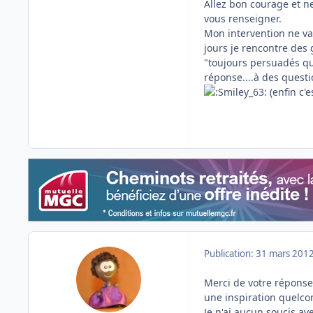
Allez bon courage et ne
vous renseigner.
Mon intervention ne vau
jours je rencontre des 
"toujours persuadés que
réponse....à des questi
(enfin c'e
Publication:
31 mars 201
Merci de votre réponse J
une inspiration quelco
Je n'ai aucun soucis ave