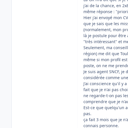
j'ai de la chance, en 2x
même réponse : "priorit
Hier j'ai envoyé mon CV
que je sais que les mi
(normalement, mon profi
là je postule pour être
"très intéressant" et m
Seulement, ma conseill
région) me dit que Toul
même si mon profil est
poste, on ne me prendr
Je suis agent SNCF, je
considérée comme une
J'ai conscience qu'il y
fait que je n'ai pas cho
ne regarde-t-on pas les
comprendre que je n'au
Est-ce que quelqu'un au
pas.
ça fait 3 mois que je n'
connais personne.