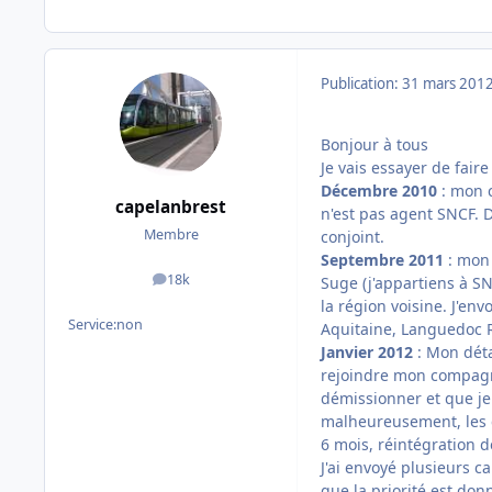
Publication:
31 mars 201
Bonjour à tous
Je vais essayer de faire
Décembre 2010
: mon c
capelanbrest
n'est pas agent SNCF.
Membre
conjoint.
Septembre 2011
: mon 
18k
Suge (j'appartiens à SN
messages
la région voisine. J'en
Service:
non
Aquitaine, Languedoc R
Janvier 2012
: Mon déta
rejoindre mon compagno
démissionner et que je
malheureusement, les co
6 mois, réintégration 
J'ai envoyé plusieurs c
que la priorité est don