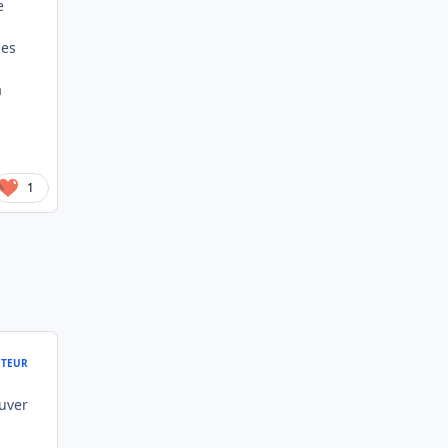
e
les
a
1
TEUR
ouver