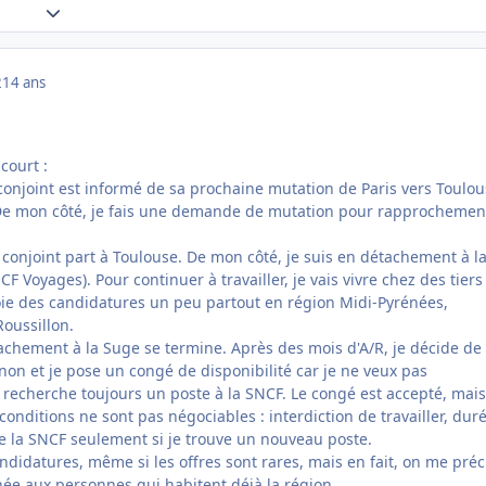
Expand topic overview
2
14 ans
 court :
onjoint est informé de sa prochaine mutation de Paris vers Toulous
 De mon côté, je fais une demande de mutation pour rapprochemen
conjoint part à Toulouse. De mon côté, je suis en détachement à l
CF Voyages). Pour continuer à travailler, je vais vivre chez des tier
voie des candidatures un peu partout en région Midi-Pyrénées,
oussillon.
chement à la Suge se termine. Après des mois d'A/R, je décide de
n et je pose un congé de disponibilité car je ne veux pas
 recherche toujours un poste à la SNCF. Le congé est accepté, mais
nditions ne sont pas négociables : interdiction de travailler, dur
de la SNCF seulement si je trouve un nouveau poste.
andidatures, même si les offres sont rares, mais en fait, on me préc
née aux personnes qui habitent déjà la région.