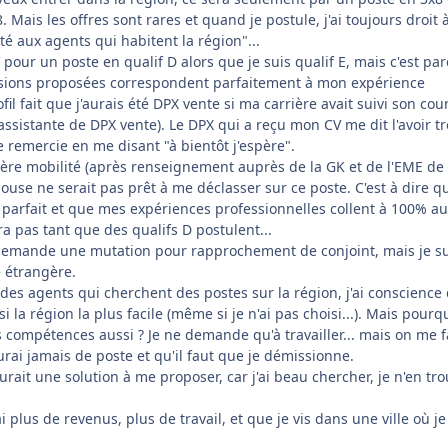
8. Mais les offres sont rares et quand je postule, j'ai toujours droit à
é aux agents qui habitent la région"...
 pour un poste en qualif D alors que je suis qualif E, mais c'est par
ssions proposées correspondent parfaitement à mon expérience
l fait que j'aurais été DPX vente si ma carrière avait suivi son cour
 assistante de DPX vente). Le DPX qui a reçu mon CV me dit l'avoir t
e remercie en me disant "à bientôt j'espère".
ère mobilité (après renseignement auprès de la GK et de l'EME de 
ouse ne serait pas prêt à me déclasser sur ce poste. C'est à dire q
 parfait et que mes expériences professionnelles collent à 100% au
a pas tant que des qualifs D postulent...
 demande une mutation pour rapprochement de conjoint, mais je su
 étrangère.
 a des agents qui cherchent des postes sur la région, j'ai conscience
isi la région la plus facile (même si je n'ai pas choisi...). Mais pourq
 compétences aussi ? Je ne demande qu'à travailler... mais on me f
rai jamais de poste et qu'il faut que je démissionne.
rait une solution à me proposer, car j'ai beau chercher, je n'en tr
ai plus de revenus, plus de travail, et que je vis dans une ville où je