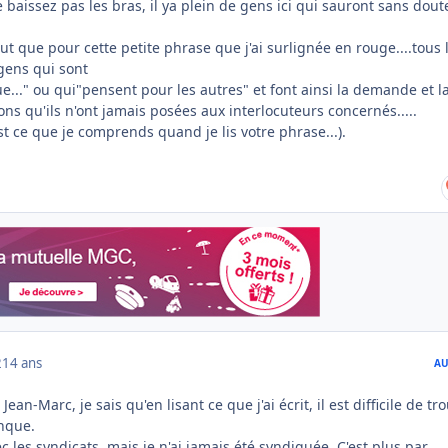
 baissez pas les bras, il ya plein de gens ici qui sauront sans dout
t que pour cette petite phrase que j'ai surlignée en rouge....tous 
gens qui sont
..." ou qui"pensent pour les autres" et font ainsi la demande et l
ons qu'ils n'ont jamais posées aux interlocuteurs concernés.....
st ce que je comprends quand je lis votre phrase...).
2
14 ans
AU
ean-Marc, je sais qu'en lisant ce que j'ai écrit, il est difficile de tr
nque.
c les syndicats, mais je n'ai jamais été syndiquée. C'est plus par