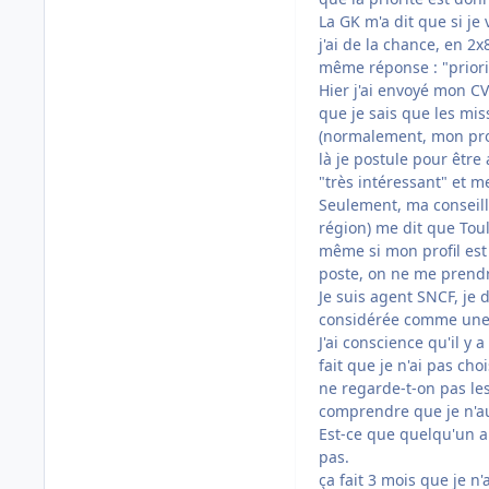
La GK m'a dit que si je
j'ai de la chance, en 2x
même réponse : "priorit
Hier j'ai envoyé mon CV
que je sais que les mi
(normalement, mon profi
là je postule pour être
"très intéressant" et m
Seulement, ma conseill
région) me dit que Toul
même si mon profil est
poste, on ne me prendr
Je suis agent SNCF, je
considérée comme une
J'ai conscience qu'il y
fait que je n'ai pas cho
ne regarde-t-on pas les
comprendre que je n'au
Est-ce que quelqu'un au
pas.
ça fait 3 mois que je n'