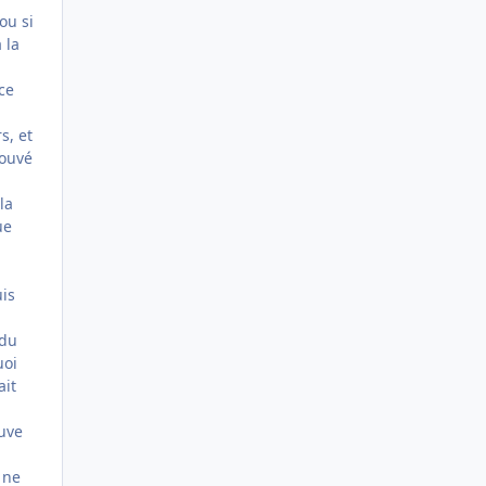
ou si
 la
ce
s, et
rouvé
la
ue
is
 du
uoi
ait
ouve
 ne