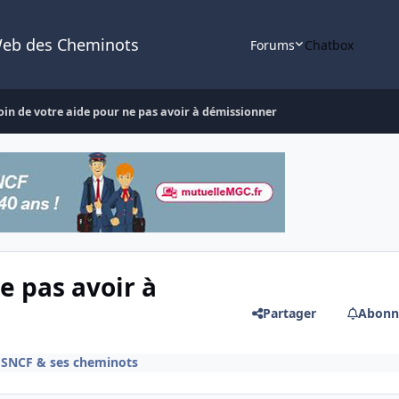
Web des Cheminots
Forums
Chatbox
oin de votre aide pour ne pas avoir à démissionner
e pas avoir à
Partager
Abonn
e SNCF & ses cheminots