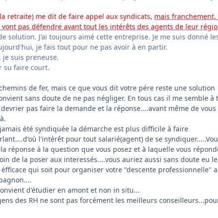
 retraite) me dit de faire appel aux syndicats,
mais franchement, 
 vont pas défendre avant tout les intérêts des agents de leur régio
de solution. J'ai toujours aimé cette entreprise. Je me suis donné le
jourd'hui, je fais tout pour ne pas avoir à en partir.
, je suis preneuse.
 su faire court.
chemins de fer, mais ce que vous dit votre pére reste une solution
convient sans doute de ne pas négliger. En tous cas il me semble à t
devrier pas faire la demande et la réponse....avant même de vous 
à.
 jamais été syndiquée la démarche est plus difficile à faire
lant....d'où l'intérêt pour tout salarié(agent) de se syndiquer.....Vo
 la réponse à la question que vous posez et à laquelle vous répond
in de la poser aux interessés....vous auriez aussi sans doute eu le
éfficace qui soit pour organiser votre "descente professionnelle" a
pagnon....
onvient d'étudier en amont et non in situ...
gens des RH ne sont pas forcément les meilleurs conseilleurs...pou