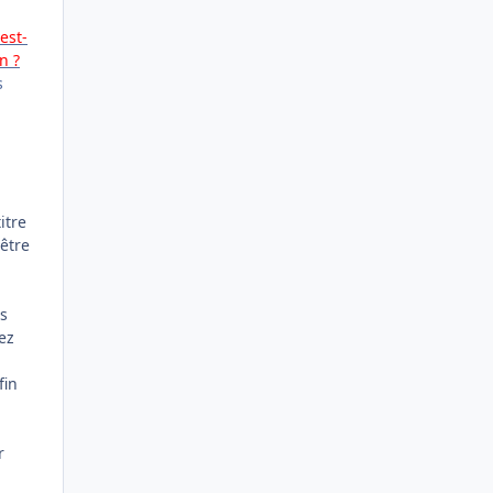
est-
n ?
s
itre
être
us
ez
fin
r