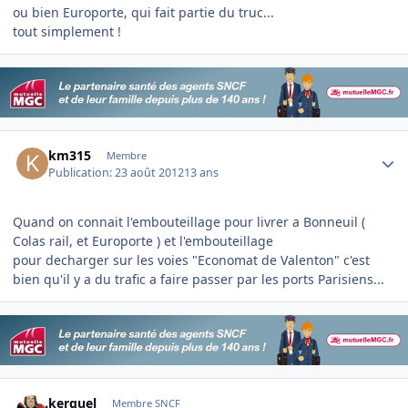
ou bien Europorte, qui fait partie du truc...
tout simplement !
Author stats
km315
Membre
Publication:
23 août 2012
13 ans
Quand on connait l'embouteillage pour livrer a Bonneuil (
Colas rail, et Europorte ) et l'embouteillage
pour decharger sur les voies "Economat de Valenton" c'est
bien qu'il y a du trafic a faire passer par les ports Parisiens...
Author stats
kerguel
Membre SNCF