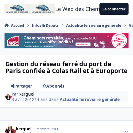
Aller au contenu
Le Web des Cheminots
Se connecter
Accueil
Infos & Débats
Actualité ferroviaire générale
Ge
Gestion du réseau ferré du port de
Paris confiée à Colas Rail et à Europorte
Partager
Abonnés
Par
kerguel
3 avril 2012
14 ans
dans
Actualité ferroviaire générale
Author stats
kerguel
Membre SNCF