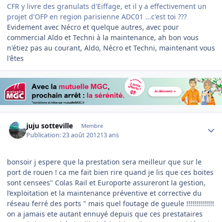
CFR y livre des granulats d'Eiffage, et il y a effectivement un
projet d'OFP en region parisienne ADC01 ...c'est toi ???
Evidement avec Nécro et quelque autres, avec pour
commercial Aldo et Techni à la maintenance, ah bon vous
n'étiez pas au courant, Aldo, Nécro et Techni, maintenant vous
l'êtes
Author stats
juju sotteville
Membre
Publication:
23 août 2012
13 ans
bonsoir j espere que la prestation sera meilleur que sur le
port de rouen ! ca me fait bien rire quand je lis que ces boites
sont censees" Colas Rail et Europorte assureront la gestion,
l’exploitation et la maintenance préventive et corrective du
réseau ferré des ports " mais quel foutage de gueule !!!!!!!!!!!!!!
on a jamais ete autant ennuyé depuis que ces prestataires