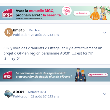
Author stats
km315
Membre
Publication:
23 août 2012
13 ans
CFR y livre des granulats d'Eiffage, et il y a effectivement un
projet d'OFP en region parisienne ADC01 ...c'est toi ???
:Smiley_04:
Author stats
ADC01
Membre SNCF
Publication:
23 août 2012
13 ans