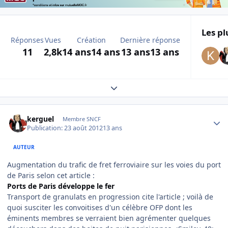
Les pl
Réponses
Vues
Création
Dernière réponse
11
2,8k
14 ans
14 ans
13 ans
13 ans
Expand topic overview
Author stats
kerguel
Membre SNCF
Publication:
23 août 2012
13 ans
AUTEUR
Augmentation du trafic de fret ferroviaire sur les voies du port
de Paris selon cet article :
Ports de Paris développe le fer
Transport de granulats en progression cite l'article ; voilà de
quoi susciter les convoitises d'un célèbre OFP dont les
éminents membres se verraient bien agrémenter quelques