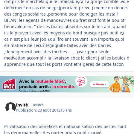
ont pris le marché!aiguille infaisable,rail a gorge comblé ,voie
deformée! en cas de neige (pourtant prevu ) meme en dehors
des conges scolaires ,personne pour deneiger les install
BILAN: les agents de manoeuvres du fret sncf font le boulot"
benevolement " de ces boites absentes sur le terrain ,quand
ils le peuvent avec les moyens du bord puisque pas outille,(
ca n est plus leur job ),qui frolent souvent le n importe quoi
en matiere de securité(aiguille faites avec des barres
,deneigement avec des torches .......)avec pour seule
motivation accomplir la livraison chez le client j ai les boules d
apprendre que tout les ports vont etre geres de cette facon
Invité
Invités
Publication:
23 août 2012
13 ans
Privatisation des bénéfices et nationalisation des pertes sont
les deux mamelles des partenariats public-privé.