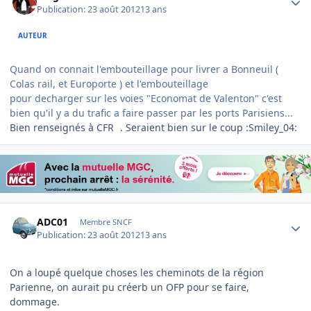
Publication:
23 août 2012
13 ans
AUTEUR
Quand on connait l'embouteillage pour livrer a Bonneuil (
Colas rail, et Europorte ) et l'embouteillage
pour decharger sur les voies "Economat de Valenton" c'est
bien qu'il y a du trafic a faire passer par les ports Parisiens...
Bien renseignés à CFR
. Seraient bien sur le coup :Smiley_04:
Author stats
ADC01
Membre SNCF
Publication:
23 août 2012
13 ans
On a loupé quelque choses les cheminots de la région
Parienne, on aurait pu créerb un OFP pour se faire,
dommage.