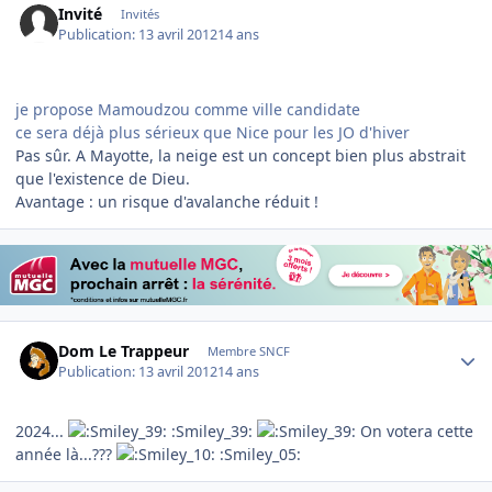
Invité
Invités
Publication:
13 avril 2012
14 ans
je propose Mamoudzou comme ville candidate
ce sera déjà plus sérieux que Nice pour les JO d'hiver
Pas sûr. A Mayotte, la neige est un concept bien plus abstrait
que l'existence de Dieu.
Avantage : un risque d'avalanche réduit !
Author stats
Dom Le Trappeur
Membre SNCF
Publication:
13 avril 2012
14 ans
2024...
:Smiley_39:
On votera cette
année là...???
:Smiley_05: