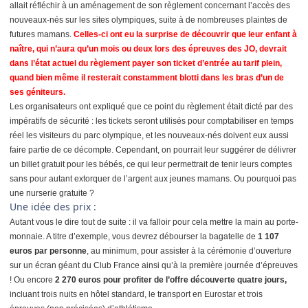
allait réfléchir à un aménagement de son règlement concernant l’accès des
nouveaux-nés sur les sites olympiques, suite à de nombreuses plaintes de
futures mamans.
Celles-ci ont eu la surprise de découvrir que leur enfant à
naître, qui n’aura qu’un mois ou deux lors des épreuves des JO, devrait
dans l’état actuel du règlement payer son ticket d’entrée au tarif plein,
quand bien même il resterait constamment blotti dans les bras d’un de
ses géniteurs.
Les organisateurs ont expliqué que ce point du règlement était dicté par des
impératifs de sécurité : les tickets seront utilisés pour comptabiliser en temps
réel les visiteurs du parc olympique, et les nouveaux-nés doivent eux aussi
faire partie de ce décompte. Cependant, on pourrait leur suggérer de délivrer
un billet gratuit pour les bébés, ce qui leur permettrait de tenir leurs comptes
sans pour autant extorquer de l’argent aux jeunes mamans. Ou pourquoi pas
une nurserie gratuite ?
Une idée des prix :
Autant vous le dire tout de suite : il va falloir pour cela mettre la main au porte-
monnaie. A titre d’exemple, vous devrez débourser la bagatelle de
1 107
euros par personne
, au minimum, pour assister à la cérémonie d’ouverture
sur un écran géant du Club France ainsi qu’à la première journée d’épreuves
! Ou encore
2 270 euros pour profiter de l’offre découverte quatre jours,
incluant trois nuits en hôtel standard, le transport en Eurostar et trois