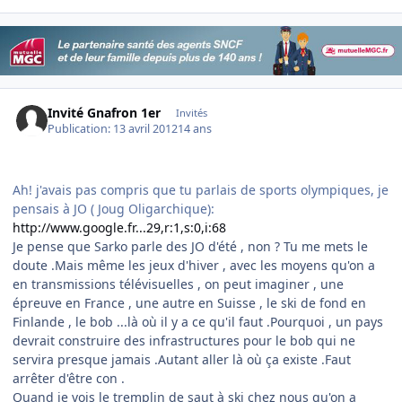
Invité Gnafron 1er
Invités
Publication:
13 avril 2012
14 ans
Ah! j'avais pas compris que tu parlais de sports olympiques, je
pensais à JO ( Joug Oligarchique):
http://www.google.fr...29,r:1,s:0,i:68
Je pense que Sarko parle des JO d'été , non ? Tu me mets le
doute .Mais même les jeux d'hiver , avec les moyens qu'on a
en transmissions télévisuelles , on peut imaginer , une
épreuve en France , une autre en Suisse , le ski de fond en
Finlande , le bob ...là où il y a ce qu'il faut .Pourquoi , un pays
devrait construire des infrastructures pour le bob qui ne
servira presque jamais .Autant aller là où ça existe .Faut
arrêter d'être con .
Quand je vois le tremplin de saut à ski chez nous qu'on a