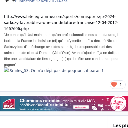
Publication:
12 avril 2012
14 ans
http://www.letelegramme.com/sports/omnisports/jo-2024-
sarkozy-favorable-a-une-candidature-francaise-12-04-2012-
1667606.php
"Je pense qu'il faut maintenant qu'on professionnalise nos candidatures, il
faut que la France la choisisse (et) qu'on s'y mette tous", a déclaré Nicolas
Sarkozy lors d'un échange avec des sportifs, des responsables et des
animateurs de clubs à Domont (Val-d'Oise). Avant d'ajouter : "ça ne doit pas
être une candidature de témoignage (...) ça doit être une candidature pour
gagner".
On n'a déjà pas de pognon , il parait !
1
Les pl