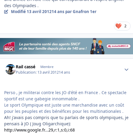
des Olympiades .
Modifié
13 avril 2012
14 ans
par Gnafron 1er
2
Author stats
Rail cassé
Membre
Publication:
13 avril 2012
14 ans
Perso , je militerai contre les JO d'été en France . Ce spectacle
sportif est une gabegie innommable .
Le sport Olympique est juste une marchandise avec un coût
pour les peuples et des bénéfices pour les multinationales .
Ah! j'avais pas compris que tu parlais de sports olympiques, je
pensais à JO ( Joug Oligarchique):
http://www.google.fr...29,r:1,s:0,i:68