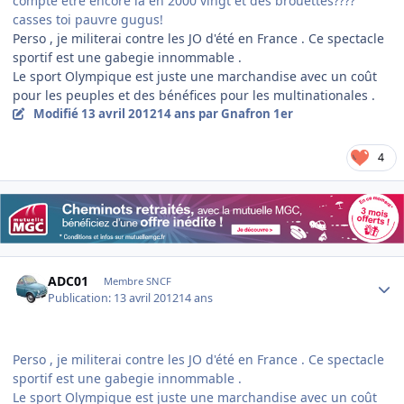
compte être encore là en 2000 vingt et des brouettes????
casses toi pauvre gugus!
Perso , je militerai contre les JO d'été en France . Ce spectacle
sportif est une gabegie innommable .
Le sport Olympique est juste une marchandise avec un coût
pour les peuples et des bénéfices pour les multinationales .
Modifié
13 avril 2012
14 ans
par Gnafron 1er
4
Author stats
ADC01
Membre SNCF
Publication:
13 avril 2012
14 ans
Perso , je militerai contre les JO d'été en France . Ce spectacle
sportif est une gabegie innommable .
Le sport Olympique est juste une marchandise avec un coût