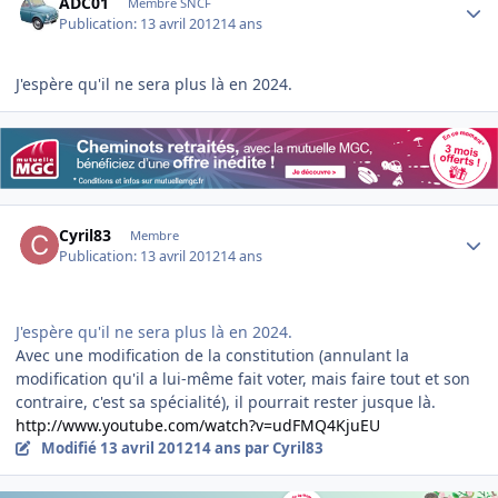
ADC01
Membre SNCF
Publication:
13 avril 2012
14 ans
J'espère qu'il ne sera plus là en 2024.
Author stats
Cyril83
Membre
Publication:
13 avril 2012
14 ans
J'espère qu'il ne sera plus là en 2024.
Avec une modification de la constitution (annulant la
modification qu'il a lui-même fait voter, mais faire tout et son
contraire, c'est sa spécialité), il pourrait rester jusque là.
http://www.youtube.com/watch?v=udFMQ4KjuEU
Modifié
13 avril 2012
14 ans
par Cyril83