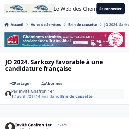
Aller au contenu
Le Web des Cheminots
Se connecter
Accueil
Voies de Services
Brin de causette
JO 2024. Sark
JO 2024. Sarkozy favorable à une
candidature française
Partager
Abonnés
Par
Invité Gnafron 1er
12 avril 2012
14 ans
dans
Brin de causette
Invité Gnafron 1er
Invités