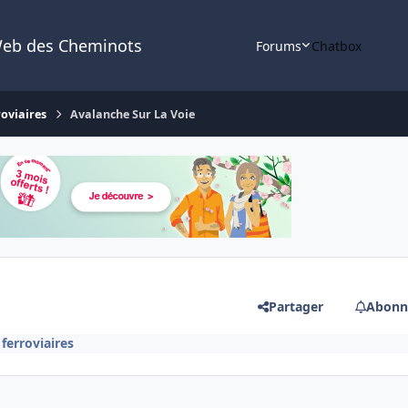
Web des Cheminots
Forums
Chatbox
roviaires
Avalanche Sur La Voie
Partager
Abonn
ferroviaires