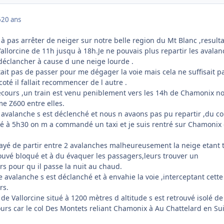
6
20 ans
 à pas arrêter de neiger sur notre belle region du Mt Blanc ,resultat
allorcine de 11h jusqu à 18h.Je ne pouvais plus repartir les avala
 déclancher à cause d une neige lourde .
ait pas de passer pour me dégager la voie mais cela ne suffisait p
oté il fallait recommencer de l autre .
ecours ,un train est venu peniblement vers les 14h de Chamonix n
me Z600 entre elles.
valanche s est déclenché et nous n avaons pas pu repartir ,du c
à 5h30 on m a commandé un taxi et je suis rentré sur Chamonix
sayé de partir entre 2 avalanches malheureusement la neige etant 
rouvé bloqué et à du évaquer les passagers,leurs trouver un
 pour qu il passe la nuit au chaud.
avalanche s est déclanché et à envahie la voie ,interceptant cette
rs.
e de Vallorcine situé à 1200 mètres d altitude s est retrouvé isolé de
ours car le col Des Montets reliant Chamonix à Au Chattelard en Su