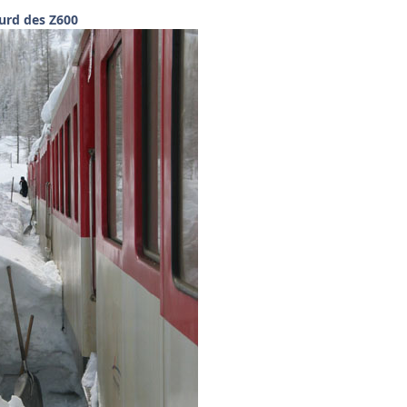
urd des Z6
00