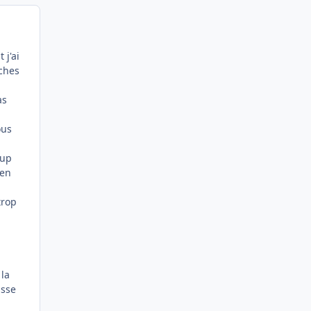
 j'ai
nches
as
ous
oup
 en
trop
 la
isse