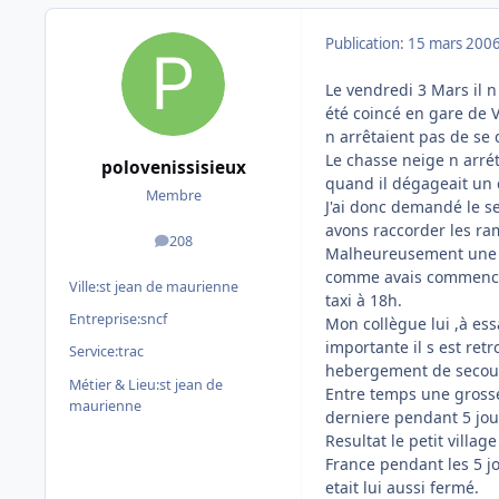
Publication:
15 mars 200
Le vendredi 3 Mars il n
été coincé en gare de V
n arrêtaient pas de se
Le chasse neige n arrét
polovenissisieux
quand il dégageait un c
Membre
J'ai donc demandé le s
avons raccorder les ra
208
messages
Malheureusement une a
comme avais commencé 
Ville:
st jean de maurienne
taxi à 18h.
Entreprise:
sncf
Mon collègue lui ,à es
importante il s est ret
Service:
trac
hebergement de secours
Métier & Lieu:
st jean de
Entre temps une grosse 
maurienne
derniere pendant 5 jou
Resultat le petit villag
France pendant les 5 j
etait lui aussi fermé.