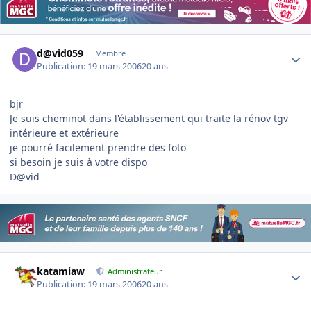
Author stats
d@vid059
Membre
Publication:
19 mars 2006
20 ans
bjr
Je suis cheminot dans l'établissement qui traite la rénov tgv
intérieure et extérieure
je pourré facilement prendre des foto
si besoin je suis à votre dispo
D@vid
Author stats
katamiaw
Administrateur
Publication:
19 mars 2006
20 ans