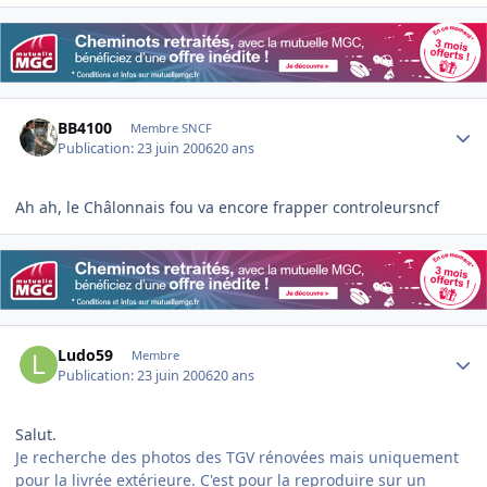
Author stats
BB4100
Membre SNCF
Publication:
23 juin 2006
20 ans
Ah ah, le Châlonnais fou va encore frapper controleursncf
Author stats
Ludo59
Membre
Publication:
23 juin 2006
20 ans
Salut.
Je recherche des photos des TGV rénovées mais uniquement
pour la livrée extérieure. C'est pour la reproduire sur un