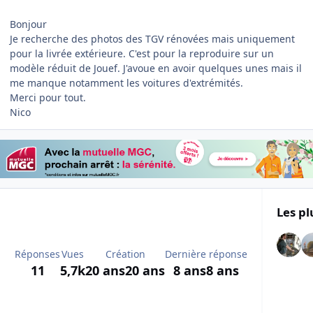
Bonjour
Je recherche des photos des TGV rénovées mais uniquement
pour la livrée extérieure. C'est pour la reproduire sur un
modèle réduit de Jouef. J'avoue en avoir quelques unes mais il
me manque notamment les voitures d'extrémités.
Merci pour tout.
Nico
Les pl
Réponses
Vues
Création
Dernière réponse
11
5,7k
20 ans
20 ans
8 ans
8 ans