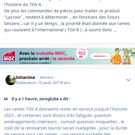
l'histoire du TGV A .
De plus les commandes de pièces pour traiter ce produit
"Lacroix" , restent à déterminer ., en fonctions des futurs
besoins , car il y un temps , la priorité était donnée aux rames
qui roulaient à l'international ( TGV R ) , à suivre donc ...
Author stats
Inharime
Membre
Publication:
10 août 2017
8 ans
Il y a 1 heure, zoreglube a dit :
Les rames TGV A devraient rester en service jusqu'à l'horizon
2025 , et certaines sont disons très fatigués question
aménagements intérieurs , surtout question moquettes , le
coût de la rénovation lourde serait inadaptée , pour la durée
de service pour ces rames , une reprise partielle des