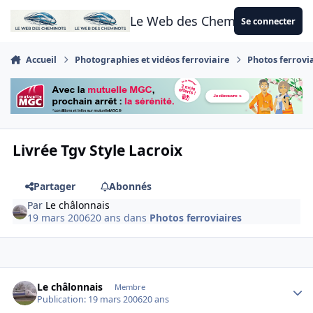
Aller au contenu
Le Web des Cheminots
Se connecter
Accueil
Photographies et vidéos ferroviaire
Photos ferrovi
Livrée Tgv Style Lacroix
Partager
Abonnés
Par
Le châlonnais
19 mars 2006
20 ans
dans
Photos ferroviaires
Author stats
Le châlonnais
Membre
Publication:
19 mars 2006
20 ans