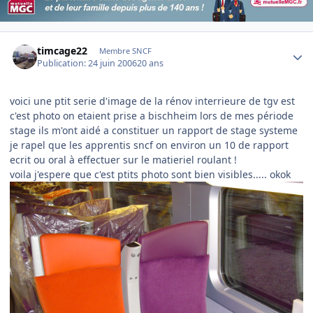
Author stats
timcage22
Membre SNCF
Publication:
24 juin 2006
20 ans
voici une ptit serie d'image de la rénov interrieure de tgv est
c'est photo on etaient prise a bischheim lors de mes période
stage ils m'ont aidé a constituer un rapport de stage systeme
je rapel que les apprentis sncf on environ un 10 de rapport
ecrit ou oral à effectuer sur le matieriel roulant !
voila j'espere que c'est ptits photo sont bien visibles..... okok