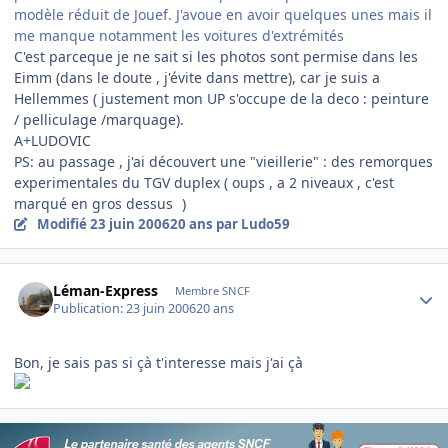
modèle réduit de Jouef. J'avoue en avoir quelques unes mais il
me manque notamment les voitures d'extrémités
C'est parceque je ne sait si les photos sont permise dans les
Eimm (dans le doute , j'évite dans mettre), car je suis a
Hellemmes ( justement mon UP s'occupe de la deco : peinture
/ pelliculage /marquage).
A+LUDOVIC
PS: au passage , j'ai découvert une "vieillerie" : des remorques
experimentales du TGV duplex ( oups , a 2 niveaux , c'est
marqué en gros dessus
)
Modifié
23 juin 2006
20 ans
par Ludo59
Author stats
Léman-Express
Membre SNCF
Publication:
23 juin 2006
20 ans
Bon, je sais pas si çà t'interesse mais j'ai çà