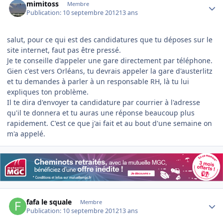
mimitoss
Membre
Publication:
10 septembre 2012
13 ans
salut, pour ce qui est des candidatures que tu déposes sur le
site internet, faut pas être pressé.
Je te conseille d'appeler une gare directement par téléphone.
Gien c'est vers Orléans, tu devrais appeler la gare d'austerlitz
et tu demandes à parler à un responsable RH, là tu lui
expliques ton problème.
Il te dira d'envoyer ta candidature par courrier à l'adresse
qu'il te donnera et tu auras une réponse beaucoup plus
rapidement. C'est ce que j'ai fait et au bout d'une semaine on
m'a appelé.
Author stats
fafa le squale
Membre
Publication:
10 septembre 2012
13 ans