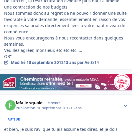
De surcroit, la restructuration évoquée plus haut a amené
une contraction de nos budgets.
Nous sommes donc au regret de ne pouvoir donner une suite
favorable à votre demande, essentiellement en raison de vos
exigences salariales directement liées à votre haut niveau de
compétence.
Nous vous encourageons à nous recontacter dans quelques
semaines.
Veuillez agréer, monsieur, etc etc etc.....
OB"
Modifié
10 septembre 2012
13 ans
par Ae 8/14
Author stats
fafa le squale
Membre
Publication:
10 septembre 2012
13 ans
AUTEUR
et bien, je suis ravi que tu ais assumé tes dires, et je dois