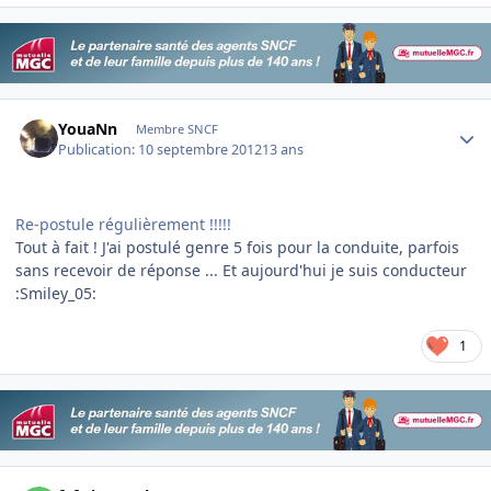
Author stats
YouaNn
Membre SNCF
Publication:
10 septembre 2012
13 ans
Re-postule régulièrement !!!!!
Tout à fait ! J'ai postulé genre 5 fois pour la conduite, parfois
sans recevoir de réponse ... Et aujourd'hui je suis conducteur
:Smiley_05:
1
Author stats