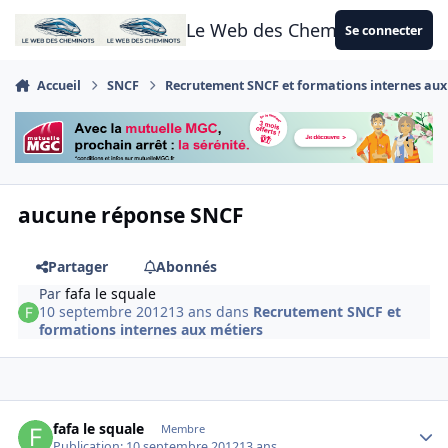
Aller au contenu
Le Web des Cheminots
Se connecter
Accueil
SNCF
Recrutement SNCF et formations internes aux
aucune réponse SNCF
Partager
Abonnés
Par
fafa le squale
10 septembre 2012
13 ans
dans
Recrutement SNCF et
formations internes aux métiers
Author stats
fafa le squale
Membre
Publication:
10 septembre 2012
13 ans