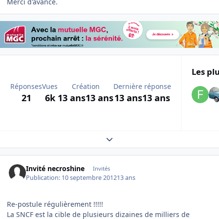
Merci d'avance.
Les plu
Réponses
Vues
Création
Dernière réponse
21
6k
13 ans
13 ans
13 ans
13 ans
Expand topic overview
Invité necroshine
Invités
Publication:
10 septembre 2012
13 ans
Re-postule régulièrement !!!!!
La SNCF est la cible de plusieurs dizaines de milliers de