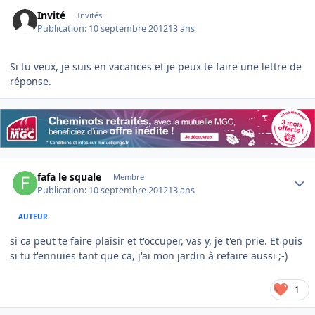
Invité
Invités
Publication:
10 septembre 2012
13 ans
Si tu veux, je suis en vacances et je peux te faire une lettre de
réponse.
Author stats
fafa le squale
Membre
Publication:
10 septembre 2012
13 ans
AUTEUR
si ca peut te faire plaisir et t'occuper, vas y, je t'en prie. Et puis
si tu t'ennuies tant que ca, j'ai mon jardin à refaire aussi ;-)
1