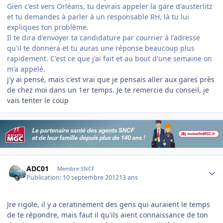
Gien c'est vers Orléans, tu devrais appeler la gare d'austerlitz
et tu demandes à parler à un responsable RH, là tu lui
expliques ton problème.
Il te dira d'envoyer ta candidature par courrier à l'adresse
qu'il te donnera et tu auras une réponse beaucoup plus
rapidement. C'est ce que j'ai fait et au bout d'une semaine on
m'a appelé.
j'y ai pensé, mais c'est vrai que je pensais aller aux gares près
de chez moi dans un 1er temps. Je te remercie du conseil, je
vais tenter le coup
Author stats
ADC01
Membre SNCF
Publication:
10 septembre 2012
13 ans
Jre rigole, il y a ceratinement des gens qui auraient le temps
de te répondre, mais faut il qu'ils aient connaissance de ton